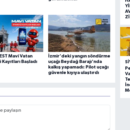
H
Y
A
Z
ST Mavi Vatan
İzmir'deki yangın söndürme
 Kayıtları Başladı
uçağı Beydağ Barajı'nda
SI
kalkış yapamadı: Pilot uçağı
Pe
güvenle kıyıya ulaştırdı
Va
Te
İ
M