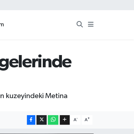
zm
ölgelerinde
'ın kuzeyindeki Metina
-
+
A
A