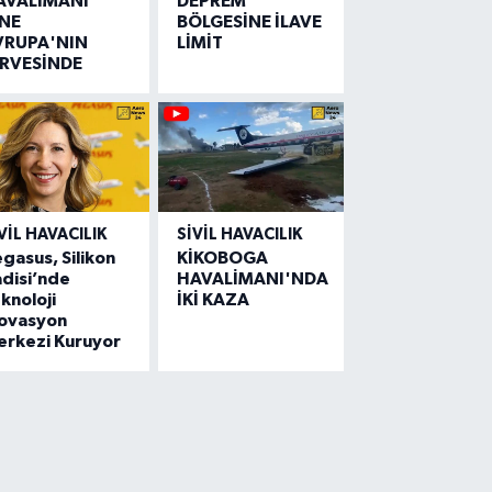
AVALİMANI
DEPREM
İNE
BÖLGESİNE İLAVE
VRUPA'NIN
LİMİT
İRVESİNDE
VIL HAVACILIK
SIVIL HAVACILIK
gasus, Silikon
KİKOBOGA
disi’nde
HAVALİMANI'NDA
knoloji
İKİ KAZA
novasyon
erkezi Kuruyor