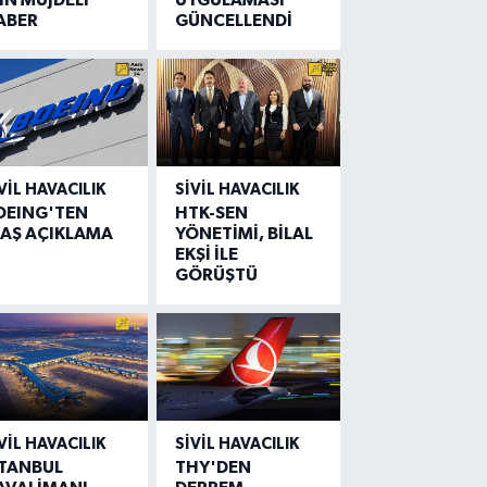
ABER
GÜNCELLENDİ
VIL HAVACILIK
SIVIL HAVACILIK
OEING'TEN
HTK-SEN
LAŞ AÇIKLAMA
YÖNETİMİ, BİLAL
EKŞİ İLE
GÖRÜŞTÜ
VIL HAVACILIK
SIVIL HAVACILIK
STANBUL
THY'DEN