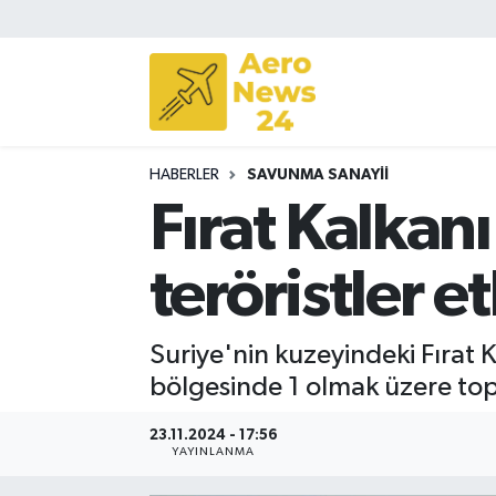
Sivil Havacılık
Savunma Sanayii
HABERLER
SAVUNMA SANAYII
Turizm
Fırat Kalkanı
teröristler et
Suriye'nin kuzeyindeki Fırat K
bölgesinde 1 olmak üzere topla
23.11.2024 - 17:56
YAYINLANMA