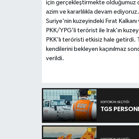
için gerçekleştirmekte olduğumuz
azim ve kararlılıkla devam ediyoruz.
Suriye'nin kuzeyindeki Fırat Kalkanı 
PKK/YPG'li terörist ile Irak'ın kuze
PKK'lı teröristi etkisiz hale getirdi.
kendilerini bekleyen kaçınılmaz son
verildi.
EDITÖRÜN SEÇTIĞI
TGS PERSON