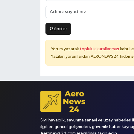
Gönder
Yorum yazarak
topluluk kurallarımızı
kabul e
Yazılan yorumlardan AERONEWS24 hiçbir şe
Sivil havacılık, savunma sanayi ve uzay haberleri i
ilgili en güncel gelişmeleri, güvenilir haber kayna
Aeronews24.com aracılığıyla takip edin.