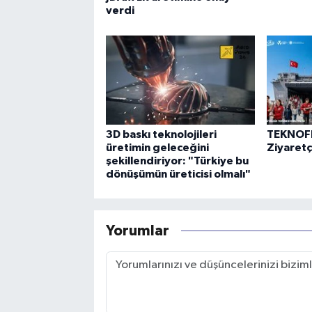
verdi
3D baskı teknolojileri
TEKNOFE
üretimin geleceğini
Ziyaretçi
şekillendiriyor: "Türkiye bu
dönüşümün üreticisi olmalı"
Yorumlar