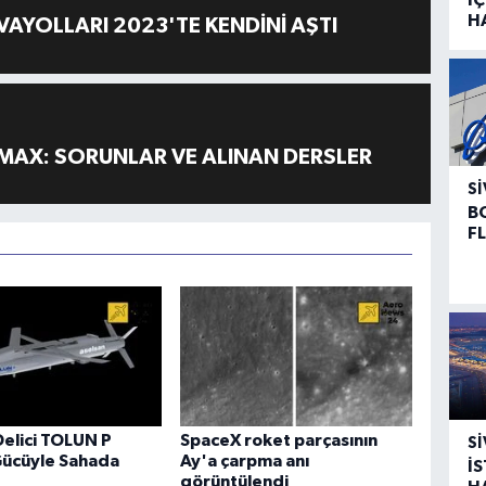
H
AYOLLARI 2023'TE KENDİNİ AŞTI
MAX: SORUNLAR VE ALINAN DERSLER
SI
B
F
Delici TOLUN P
SpaceX roket parçasının
SI
Gücüyle Sahada
Ay'a çarpma anı
İ
görüntülendi