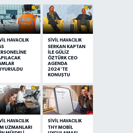
VIL HAVACILIK
SIVIL HAVACILIK
GS
SERKAN KAPTAN
ERSONELİNE
İLE GÜLİZ
APILACAK
ÖZTÜRK CEO
AMLAR
AGENDA
UYURULDU
2024'TE
KONUŞTU
VIL HAVACILIK
SIVIL HAVACILIK
IM UZMANLARI
THY MOBİL
İN MÜJDELİ
UYGULAMASI