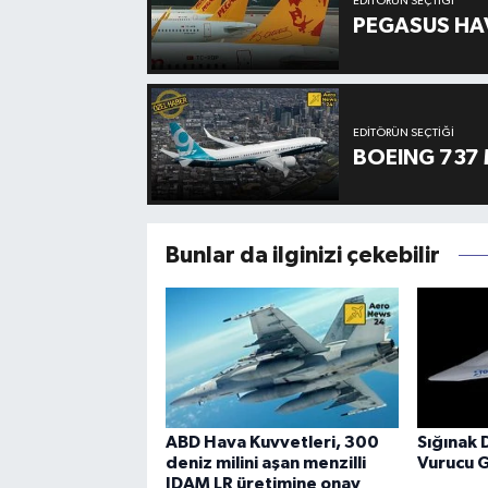
EDITÖRÜN SEÇTIĞI
PEGASUS HAV
EDITÖRÜN SEÇTIĞI
BOEING 737 
Bunlar da ilginizi çekebilir
ABD Hava Kuvvetleri, 300
Sığınak 
deniz milini aşan menzilli
Vurucu 
JDAM LR üretimine onay