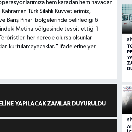
 operasyonlarımıza hem karadan hem havadan
 Kahraman Türk Silahlı Kuvvetlerimiz,
ve Barış Pınarı bölgelerinde belirlediği 6
yindeki Metina bölgesinde tespit ettiği 1
 Teröristler, her nerede olursa olsunlar
SI
dan kurtulamayacaklar." ifadelerine yer
T
P
Y
Z
D
ELİNE YAPILACAK ZAMLAR DUYURULDU
SI
A
İÇ