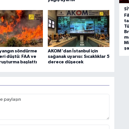
SI
Fi
ta
Tü
Br
m
Mi
ş
yangın söndürme
AKOM'dan İstanbul için
eri düştü: FAA ve
sağanak uyarısı: Sıcaklıklar 5
uşturma başlattı
derece düşecek