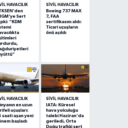
VIL HAVACILIK
SIVIL HAVACILIK
TKSEN’den
Boeing 737 MAX
HGM’ye Sert
7, FAA
epki: “KDM
sertifikasını aldı:
stemi
Ticari uçuşların
vacılıkta
önü açıldı
itimleri
urdurdu,
ğduriyetleri
üyüttü”
VIL HAVACILIK
SIVIL HAVACILIK
nyanın en uzun
IATA: Küresel
rifeli uçuşları:
hava yolculuğu
 saati aşan yeni
talebi Haziran'da
önem başladı
geriledi, Orta
Doğu trafiği sert