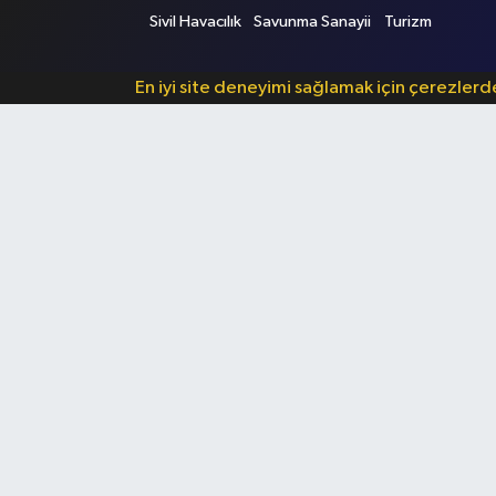
Sivil Havacılık
Savunma Sanayii
Turizm
En iyi site deneyimi sağlamak için çerezler