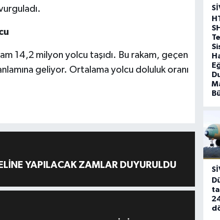
 vurguladı.
SI
H
S
cu
T
Si
plam 14,2 milyon yolcu taşıdı. Bu rakam, geçen
Ha
Eğ
anlamına geliyor. Ortalama yolcu doluluk oranı
D
Ma
B
ELİNE YAPILACAK ZAMLAR DUYURULDU
SI
Dü
ta
24
d