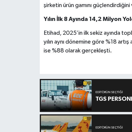
şirketin ürün gamını güçlendirdiğini
Yılın İlk 8 Ayında 14,2 Milyon Yol
Etihad, 2025’in ilk sekiz ayında to
yılın aynı dönemine göre %18 artış 
ise %88 olarak gerçekleşti.
EDITÖRÜN SEÇTIĞI
TGS PERSON
EDITÖRÜN SEÇTIĞI