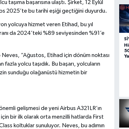
lcu taşıma başarısına ulaştı. Şirket, 12 Eylül
s 2025’te bu tarihi eşiği geçtiğini duyurdu.
on yolcuya hizmet veren Etihad, bu yıl
k oranı da 2024’teki %89 seviyesinden %91’e
SI
Hi
5
Neves, “Ağustos, Etihad için dönüm noktası
Ya
n fazla yolcu taşıdık. Bu başarı, yolcuların
zin sunduğu olağanüstü hizmetin bir
r önemli gelişmesi de yeni Airbus A321LR’ın
çin bir ilk olarak orta menzilli hatlarda First
 Class koltuklar sunuluyor. Neves, bu adımın