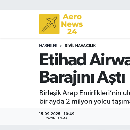
Sivil Havacılık
Savunma Sanayii
HABERLER
SIVIL HAVACILIK
Turizm
Etihad Airwa
Barajını Aştı
Birleşik Arap Emirlikleri’nin 
bir ayda 2 milyon yolcu taşıma
15.09.2025 - 10:49
YAYINLANMA