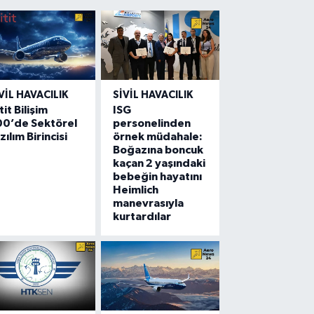
VIL HAVACILIK
SIVIL HAVACILIK
tit Bilişim
ISG
00’de Sektörel
personelinden
zılım Birincisi
örnek müdahale:
Boğazına boncuk
kaçan 2 yaşındaki
bebeğin hayatını
Heimlich
manevrasıyla
kurtardılar