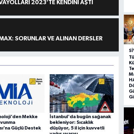
AYOLLARI 2023'TE KENDİNİ AŞTI
MAX: SORUNLAR VE ALINAN DERSLER
SI
Tü
Kü
Te
M
HA
D
G
Gi
noloji’den Mekke
İstanbul'da bugün sağanak
avunma
bekleniyor: Sıcaklık
ı’na Güçlü Destek
düşüyor, 5 il için kuvvetli
yağış uyarısı