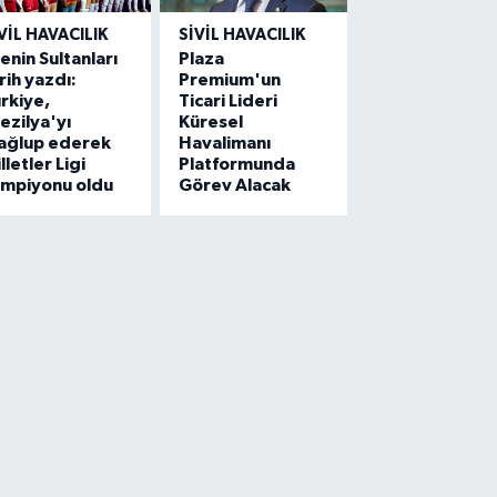
VIL HAVACILIK
SIVIL HAVACILIK
lenin Sultanları
Plaza
rih yazdı:
Premium'un
rkiye,
Ticari Lideri
ezilya'yı
Küresel
ağlup ederek
Havalimanı
lletler Ligi
Platformunda
ampiyonu oldu
Görev Alacak