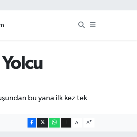
zm
 Yolcu
luşundan bu yana ilk kez tek
-
+
A
A