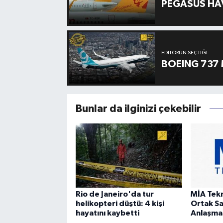
PEGASUS HAV
EDITÖRÜN SEÇTIĞI
BOEING 737 
Bunlar da ilginizi çekebilir
Rio de Janeiro'da tur
MİA Tek
helikopteri düştü: 4 kişi
Ortak S
hayatını kaybetti
Anlaşmas