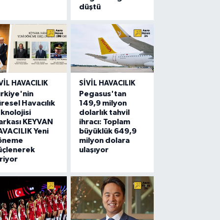
düştü
VIL HAVACILIK
SIVIL HAVACILIK
rkiye'nin
Pegasus'tan
resel Havacılık
149,9 milyon
knolojisi
dolarlık tahvil
arkası KEYVAN
ihracı: Toplam
VACILIK Yeni
büyüklük 649,9
öneme
milyon dolara
üçlenerek
ulaşıyor
riyor