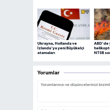
Ukrayna, Hollanda ve
ABD'de 
İzlanda'ya yeni Büyükelçi
helikopt
atamaları
NTSB sor
Yorumlar