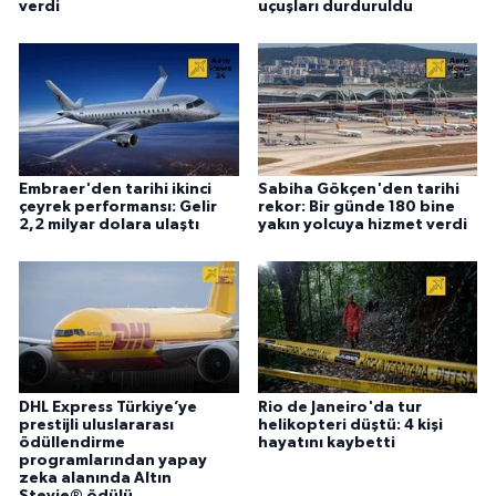
verdi
uçuşları durduruldu
Embraer'den tarihi ikinci
Sabiha Gökçen'den tarihi
çeyrek performansı: Gelir
rekor: Bir günde 180 bine
2,2 milyar dolara ulaştı
yakın yolcuya hizmet verdi
DHL Express Türkiye’ye
Rio de Janeiro'da tur
prestijli uluslararası
helikopteri düştü: 4 kişi
ödüllendirme
hayatını kaybetti
programlarından yapay
zeka alanında Altın
Stevie® ödülü