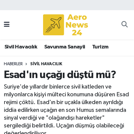
Sivil Havacılık
Savunma Sanayii
Sivil Havacılık
Savunma Sanayii
Turizm
Turizm
HABERLER
SIVIL HAVACILIK
Esad'ın uçağı düştü mü?
Suriye'de yıllardır binlerce sivil katleden ve
milyonlarca kişiyi mülteci konumuna düşüren Esad
rejimi çöktü. Esad'ın bir uçakla ülkeden ayrıldığı
iddia edilirken uçağın en son Humus semalarında
sinyal verdiği ve "olağandışı hareketler"
sergilediği belirtildi. Uçağın düşmüş olabileceği
değerlendiriliyor.