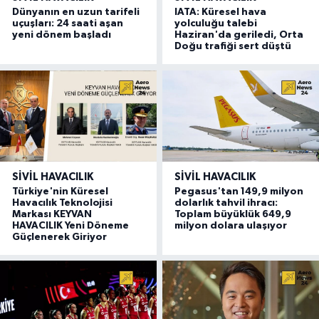
Dünyanın en uzun tarifeli
IATA: Küresel hava
uçuşları: 24 saati aşan
yolculuğu talebi
yeni dönem başladı
Haziran'da geriledi, Orta
Doğu trafiği sert düştü
SIVIL HAVACILIK
SIVIL HAVACILIK
Türkiye'nin Küresel
Pegasus'tan 149,9 milyon
Havacılık Teknolojisi
dolarlık tahvil ihracı:
Markası KEYVAN
Toplam büyüklük 649,9
HAVACILIK Yeni Döneme
milyon dolara ulaşıyor
Güçlenerek Giriyor