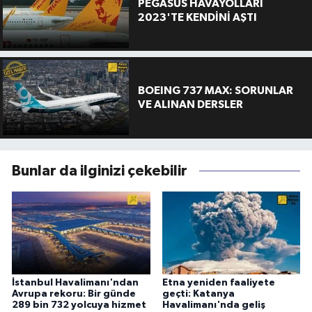
PEGASUS HAVAYOLLARI
2023'TE KENDİNİ AŞTI
BOEING 737 MAX: SORUNLAR
VE ALINAN DERSLER
Bunlar da ilginizi çekebilir
İstanbul Havalimanı'ndan
Etna yeniden faaliyete
Avrupa rekoru: Bir günde
geçti: Katanya
289 bin 732 yolcuya hizmet
Havalimanı'nda geliş