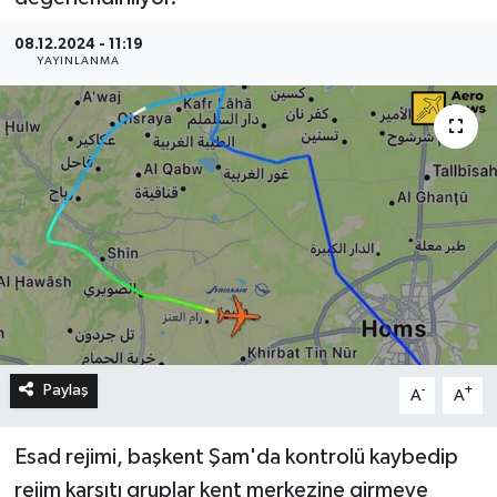
08.12.2024 - 11:19
YAYINLANMA
Paylaş
-
+
A
A
Esad rejimi, başkent Şam'da kontrolü kaybedip
rejim karşıtı gruplar kent merkezine girmeye