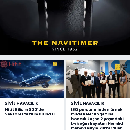
SIVIL HAVACILIK
SIVIL HAVACILIK
Hitit Bilişim 500’de
ISG personelinden örnek
Sektörel Yazılım Birincisi
müdahale: Boğazına
boncuk kaçan 2 yaşındaki
bebeğin hayatını Heimlich
manevrasıyla kurtardılar