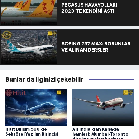
PEGASUS HAVAYOLLARI
2023'TE KENDİNİ AŞTI
BOEING 737 MAX: SORUNLAR
VE ALINAN DERSLER
Bunlar da ilginizi çekebilir
Hitit Bilişim 500’de
Air India'dan Kanada
Sektörel Yazılım Birincisi
hamlesi: Mumbai-Toronto