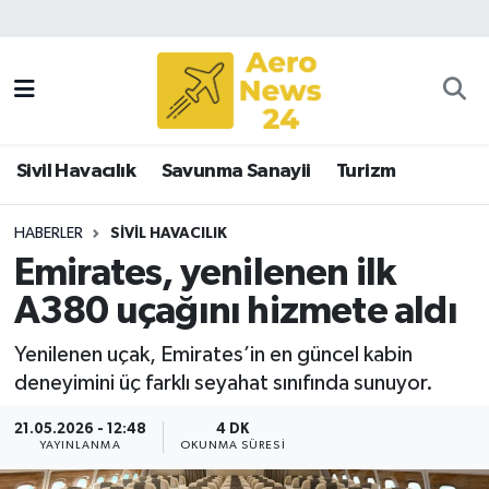
Sivil Havacılık
Savunma Sanayii
Sivil Havacılık
Savunma Sanayii
Turizm
Turizm
HABERLER
SIVIL HAVACILIK
Emirates, yenilenen ilk
A380 uçağını hizmete aldı
Yenilenen uçak, Emirates’in en güncel kabin
deneyimini üç farklı seyahat sınıfında sunuyor.
21.05.2026 - 12:48
4 DK
YAYINLANMA
OKUNMA SÜRESI