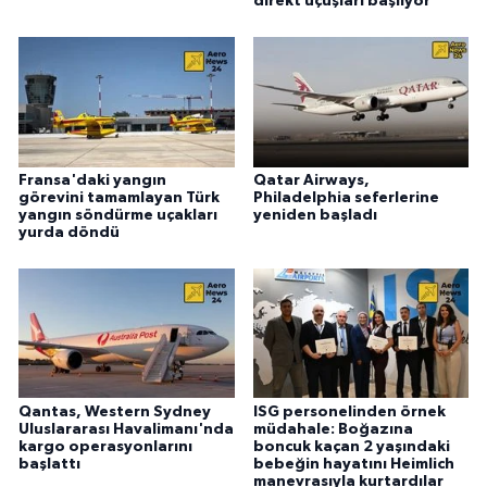
direkt uçuşları başlıyor
Fransa'daki yangın
Qatar Airways,
görevini tamamlayan Türk
Philadelphia seferlerine
yangın söndürme uçakları
yeniden başladı
yurda döndü
Qantas, Western Sydney
ISG personelinden örnek
Uluslararası Havalimanı'nda
müdahale: Boğazına
kargo operasyonlarını
boncuk kaçan 2 yaşındaki
başlattı
bebeğin hayatını Heimlich
manevrasıyla kurtardılar