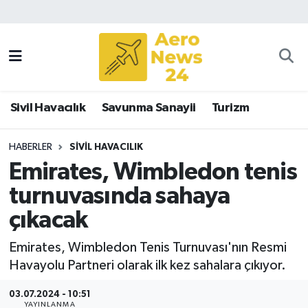
Sivil Havacılık
Savunma Sanayii
Sivil Havacılık
Savunma Sanayii
Turizm
Turizm
HABERLER
SIVIL HAVACILIK
Emirates, Wimbledon tenis
turnuvasında sahaya
çıkacak
Emirates, Wimbledon Tenis Turnuvası'nın Resmi
Havayolu Partneri olarak ilk kez sahalara çıkıyor.
03.07.2024 - 10:51
YAYINLANMA