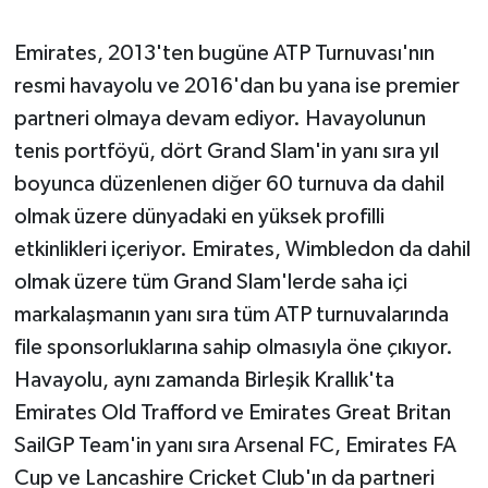
Emirates, 2013'ten bugüne ATP Turnuvası'nın
resmi havayolu ve 2016'dan bu yana ise premier
partneri olmaya devam ediyor. Havayolunun
tenis portföyü, dört Grand Slam'in yanı sıra yıl
boyunca düzenlenen diğer 60 turnuva da dahil
olmak üzere dünyadaki en yüksek profilli
etkinlikleri içeriyor. Emirates, Wimbledon da dahil
olmak üzere tüm Grand Slam'lerde saha içi
markalaşmanın yanı sıra tüm ATP turnuvalarında
file sponsorluklarına sahip olmasıyla öne çıkıyor.
Havayolu, aynı zamanda Birleşik Krallık'ta
Emirates Old Trafford ve Emirates Great Britan
SailGP Team'in yanı sıra Arsenal FC, Emirates FA
Cup ve Lancashire Cricket Club'ın da partneri