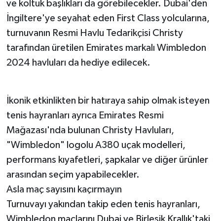
ve koltuk başlıkları da görebilecekler. Dubai'den
İngiltere'ye seyahat eden First Class yolcularına,
turnuvanın Resmi Havlu Tedarikçisi Christy
tarafından üretilen Emirates markalı Wimbledon
2024 havluları da hediye edilecek.
İkonik etkinlikten bir hatıraya sahip olmak isteyen
tenis hayranları ayrıca Emirates Resmi
Mağazası'nda bulunan Christy Havluları,
"Wimbledon" logolu A380 uçak modelleri,
performans kıyafetleri, şapkalar ve diğer ürünler
arasından seçim yapabilecekler.
Asla maç sayısını kaçırmayın
Turnuvayı yakından takip eden tenis hayranları,
Wimbledon maçlarını Dubai ve Birleşik Krallık'taki