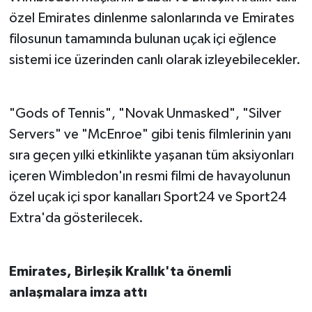
özel Emirates dinlenme salonlarında ve Emirates
filosunun tamamında bulunan uçak içi eğlence
sistemi ice üzerinden canlı olarak izleyebilecekler.
"Gods of Tennis", "Novak Unmasked", "Silver
Servers" ve "McEnroe" gibi tenis filmlerinin yanı
sıra geçen yılki etkinlikte yaşanan tüm aksiyonları
içeren Wimbledon'ın resmi filmi de havayolunun
özel uçak içi spor kanalları Sport24 ve Sport24
Extra'da gösterilecek.
Emirates, Birleşik Krallık'ta önemli
anlaşmalara imza attı