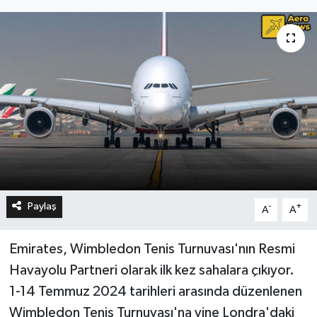
Paylaş
-
+
A
A
Emirates, Wimbledon Tenis Turnuvası'nın Resmi
Havayolu Partneri olarak ilk kez sahalara çıkıyor.
1-14 Temmuz 2024 tarihleri arasında düzenlenen
Wimbledon Tenis Turnuvası'na yine Londra'daki