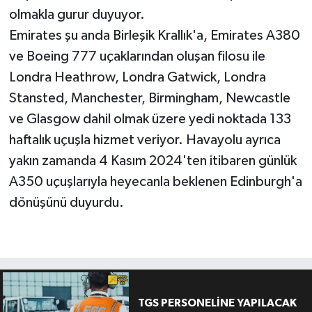
olmakla gurur duyuyor.
Emirates şu anda Birleşik Krallık'a, Emirates A380
ve Boeing 777 uçaklarından oluşan filosu ile
Londra Heathrow, Londra Gatwick, Londra
Stansted, Manchester, Birmingham, Newcastle
ve Glasgow dahil olmak üzere yedi noktada 133
haftalık uçuşla hizmet veriyor. Havayolu ayrıca
yakın zamanda 4 Kasım 2024'ten itibaren günlük
A350 uçuşlarıyla heyecanla beklenen Edinburgh'a
dönüşünü duyurdu.
TGS PERSONELİNE YAPILACAK