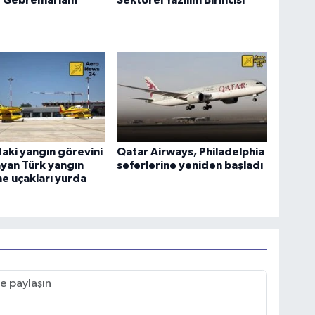
 Gebremariam
Sektörel Yazılım Birincisi
aki yangın görevini
Qatar Airways, Philadelphia
yan Türk yangın
seferlerine yeniden başladı
e uçakları yurda