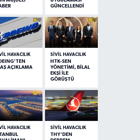
ABER
GÜNCELLENDİ
VIL HAVACILIK
SIVIL HAVACILIK
OEING'TEN
HTK-SEN
LAŞ AÇIKLAMA
YÖNETİMİ, BİLAL
EKŞİ İLE
GÖRÜŞTÜ
VIL HAVACILIK
SIVIL HAVACILIK
STANBUL
THY'DEN