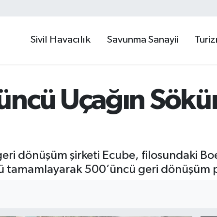
Sivil Havacılık
Savunma Sanayii
Turi
’üncü Uçağın Sök
k geri dönüşüm şirketi Ecube, filosundaki 
nü tamamlayarak 500’üncü geri dönüşüm pr