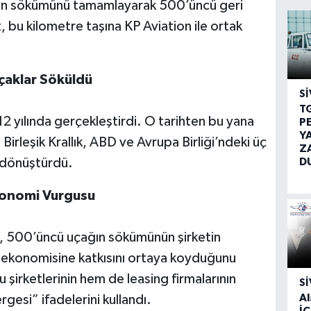
ğın sökümünü tamamlayarak 500’üncü geri
 bu kilometre taşına KP Aviation ile ortak
çaklar Söküldü
SI
T
 yılında gerçekleştirdi. O tarihten bu yana
P
Y
Birleşik Krallık, ABD ve Avrupa Birliği’ndeki üç
Z
D
 dönüştürdü.
konomi Vurgusu
500’üncü uçağın sökümünün şirketin
 ekonomisine katkısını ortaya koyduğunu
 şirketlerinin hem de leasing firmalarının
SI
A
esi” ifadelerini kullandı.
İÇ