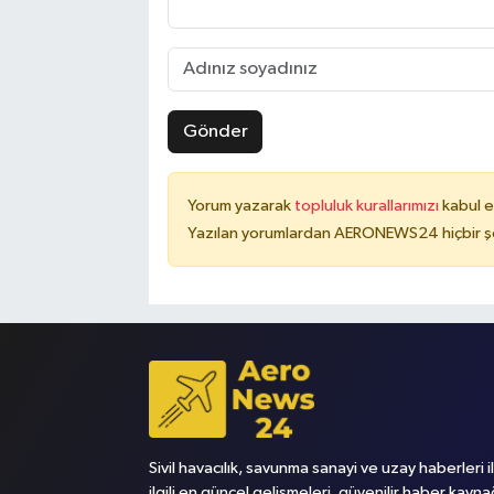
Gönder
Yorum yazarak
topluluk kurallarımızı
kabul e
Yazılan yorumlardan AERONEWS24 hiçbir şe
Sivil havacılık, savunma sanayi ve uzay haberleri i
ilgili en güncel gelişmeleri, güvenilir haber kayna