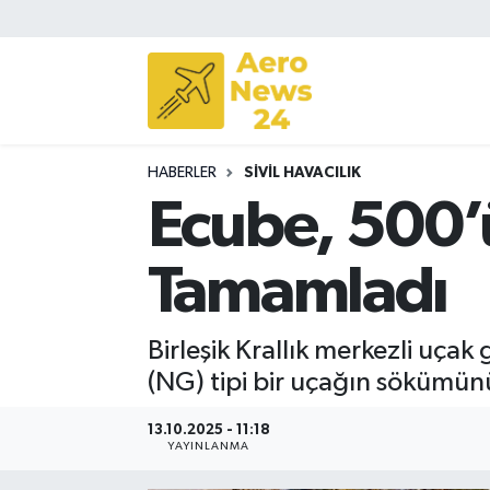
Sivil Havacılık
Savunma Sanayii
HABERLER
SIVIL HAVACILIK
Turizm
Ecube, 500
Tamamladı
Birleşik Krallık merkezli uça
(NG) tipi bir uçağın sökümü
13.10.2025 - 11:18
YAYINLANMA