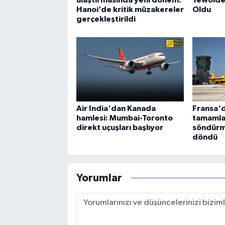
ulaştırmasında yeni dönem:
Tewolde
Hanoi’de kritik müzakereler
Oldu
gerçekleştirildi
Air India'dan Kanada
Fransa'd
hamlesi: Mumbai-Toronto
tamamla
direkt uçuşları başlıyor
söndürm
döndü
Yorumlar