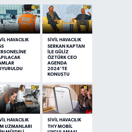
VIL HAVACILIK
SIVIL HAVACILIK
GS
SERKAN KAPTAN
ERSONELİNE
İLE GÜLİZ
APILACAK
ÖZTÜRK CEO
AMLAR
AGENDA
UYURULDU
2024'TE
KONUŞTU
VIL HAVACILIK
SIVIL HAVACILIK
IM UZMANLARI
THY MOBİL
İN MÜJDELİ
UYGULAMASI