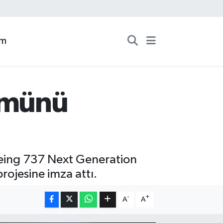
zm
ümünü
Boeing 737 Next Generation
ojesine imza attı.
-
+
A
A