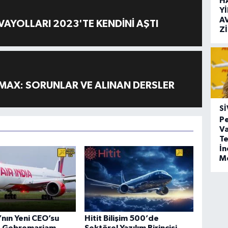
H
Y
A
AYOLLARI 2023'TE KENDİNİ AŞTI
Z
MAX: SORUNLAR VE ALINAN DERSLER
SI
Pe
Va
Te
İ
M
a’nın Yeni CEO’su
Hitit Bilişim 500’de