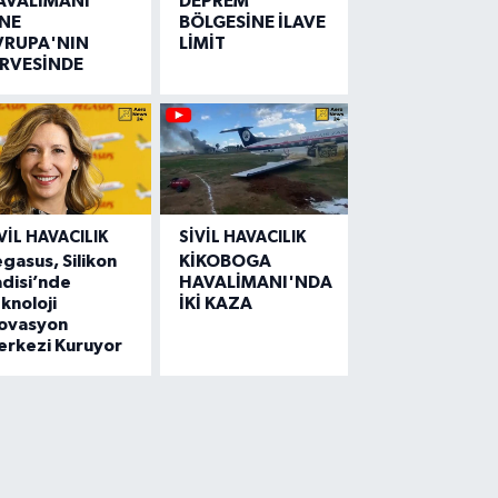
AVALİMANI
DEPREM
İNE
BÖLGESİNE İLAVE
VRUPA'NIN
LİMİT
İRVESİNDE
VIL HAVACILIK
SIVIL HAVACILIK
gasus, Silikon
KİKOBOGA
disi’nde
HAVALİMANI'NDA
knoloji
İKİ KAZA
novasyon
erkezi Kuruyor