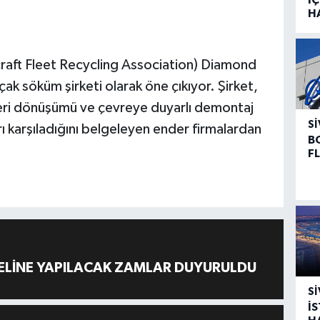
H
raft Fleet Recycling Association) Diamond
uçak söküm şirketi olarak öne çıkıyor. Şirket,
 geri dönüşümü ve çevreye duyarlı demontaj
SI
rı karşıladığını belgeleyen ender firmalardan
B
F
ELİNE YAPILACAK ZAMLAR DUYURULDU
SI
İ