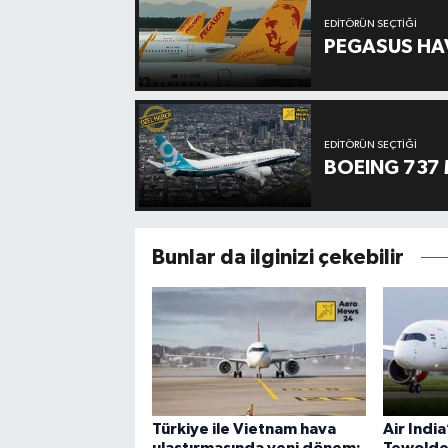
EDITÖRÜN SEÇTIĞI
PEGASUS HAV
EDITÖRÜN SEÇTIĞI
BOEING 737 
Bunlar da ilginizi çekebilir
Türkiye ile Vietnam hava
Air Indi