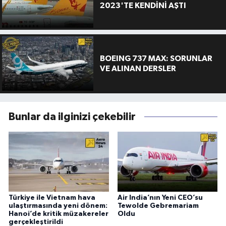
2023'TE KENDİNİ AŞTI
BOEING 737 MAX: SORUNLAR
VE ALINAN DERSLER
Bunlar da ilginizi çekebilir
Türkiye ile Vietnam hava
Air India’nın Yeni CEO’su
ulaştırmasında yeni dönem:
Tewolde Gebremariam
Hanoi’de kritik müzakereler
Oldu
gerçekleştirildi