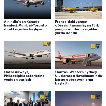
Air India'dan Kanada
Fransa'daki yangın
hamlesi: Mumbai-Toronto
görevini tamamlayan Türk
direkt uçuşları başlıyor
yangın söndürme uçakları
yurda döndü
Qatar Airways,
Qantas, Western Sydney
Philadelphia seferlerine
Uluslararası Havalimanı'nda
yeniden başladı
kargo operasyonlarını
başlattı