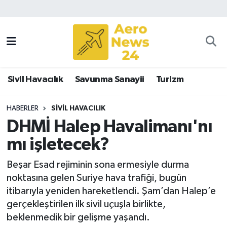
Sivil Havacılık
Savunma Sanayii
Sivil Havacılık
Savunma Sanayii
Turizm
Turizm
HABERLER
SIVIL HAVACILIK
DHMİ Halep Havalimanı'nı
mı işletecek?
Beşar Esad rejiminin sona ermesiyle durma
noktasına gelen Suriye hava trafiği, bugün
itibarıyla yeniden hareketlendi. Şam’dan Halep’e
gerçekleştirilen ilk sivil uçuşla birlikte,
beklenmedik bir gelişme yaşandı.