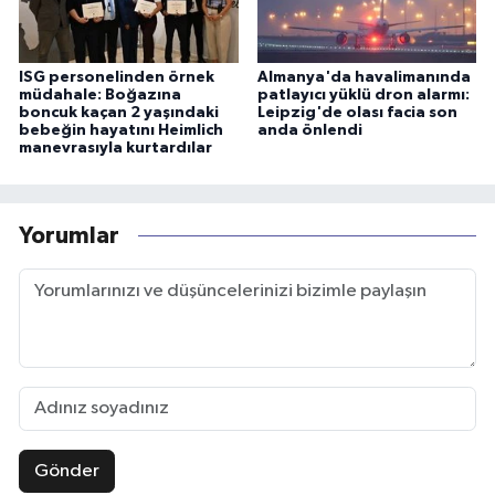
ISG personelinden örnek
Almanya'da havalimanında
müdahale: Boğazına
patlayıcı yüklü dron alarmı:
boncuk kaçan 2 yaşındaki
Leipzig'de olası facia son
bebeğin hayatını Heimlich
anda önlendi
manevrasıyla kurtardılar
Yorumlar
Gönder