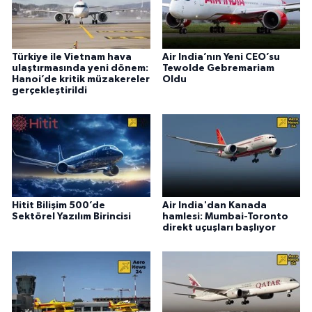
Türkiye ile Vietnam hava
Air India’nın Yeni CEO’su
ulaştırmasında yeni dönem:
Tewolde Gebremariam
Hanoi’de kritik müzakereler
Oldu
gerçekleştirildi
Hitit Bilişim 500’de
Air India'dan Kanada
Sektörel Yazılım Birincisi
hamlesi: Mumbai-Toronto
direkt uçuşları başlıyor