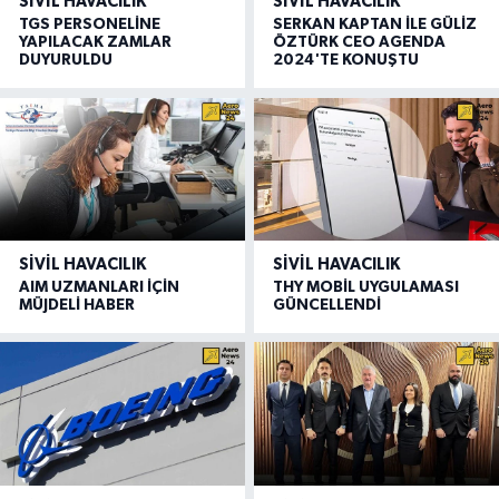
SIVIL HAVACILIK
SIVIL HAVACILIK
TGS PERSONELİNE
SERKAN KAPTAN İLE GÜLİZ
YAPILACAK ZAMLAR
ÖZTÜRK CEO AGENDA
DUYURULDU
2024'TE KONUŞTU
SIVIL HAVACILIK
SIVIL HAVACILIK
AIM UZMANLARI İÇİN
THY MOBİL UYGULAMASI
MÜJDELİ HABER
GÜNCELLENDİ