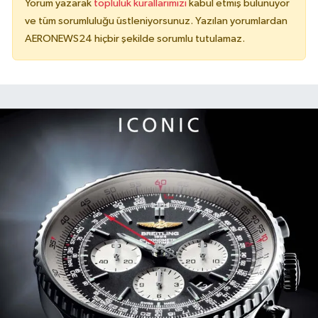
Yorum yazarak
topluluk kurallarımızı
kabul etmiş bulunuyor
ve tüm sorumluluğu üstleniyorsunuz. Yazılan yorumlardan
AERONEWS24 hiçbir şekilde sorumlu tutulamaz.