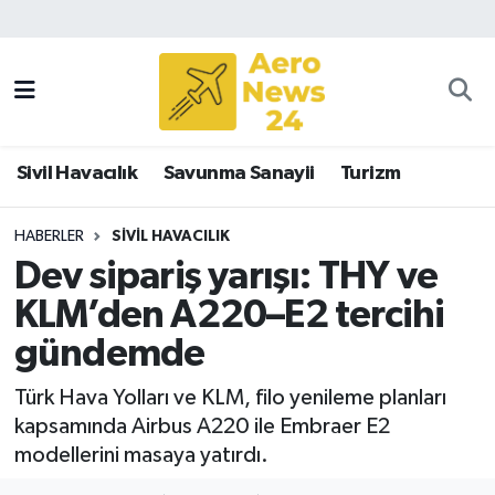
Sivil Havacılık
Savunma Sanayii
Sivil Havacılık
Savunma Sanayii
Turizm
Turizm
HABERLER
SIVIL HAVACILIK
Dev sipariş yarışı: THY ve
KLM’den A220–E2 tercihi
gündemde
Türk Hava Yolları ve KLM, filo yenileme planları
kapsamında Airbus A220 ile Embraer E2
modellerini masaya yatırdı.