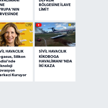
AVALİMANI
DEPREM
İNE
BÖLGESİNE İLAVE
VRUPA'NIN
LİMİT
İRVESİNDE
VIL HAVACILIK
SIVIL HAVACILIK
gasus, Silikon
KİKOBOGA
disi’nde
HAVALİMANI'NDA
knoloji
İKİ KAZA
novasyon
erkezi Kuruyor