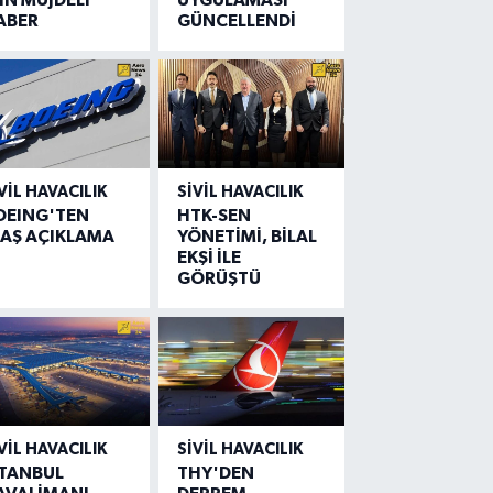
ABER
GÜNCELLENDİ
VIL HAVACILIK
SIVIL HAVACILIK
OEING'TEN
HTK-SEN
LAŞ AÇIKLAMA
YÖNETİMİ, BİLAL
EKŞİ İLE
GÖRÜŞTÜ
VIL HAVACILIK
SIVIL HAVACILIK
STANBUL
THY'DEN