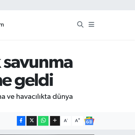
zm
k savunma
ne geldi
 ve havacılıkta dünya
-
+
A
A