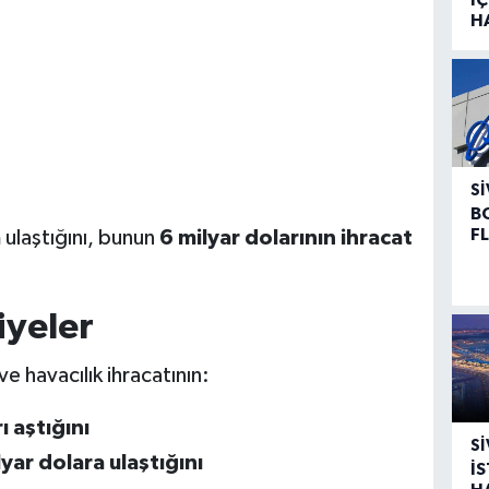
H
SI
B
F
a
ulaştığını, bunun
6 milyar dolarının ihracat
iyeler
havacılık ihracatının:
ı aştığını
SI
yar dolara ulaştığını
İ