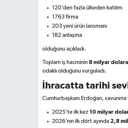
120’den fazla ülkeden katılım
1763 firma
203 yeni ürün lansmanı
182 anlaşma
olduğunu açıkladı.
Toplam iş hacminin
8 milyar dolar
odaklı olduğunu vurguladı.
İhracatta tarihi sev
Cumhurbaşkanı Erdoğan, savunma ve 
2025’te ilk kez
10 milyar dolar
2026’nın ilk dört ayında
2,8 mil