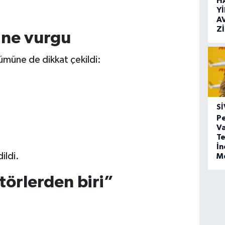
H
Y
A
Z
ine vurgu
üne de dikkat çekildi:
SI
Pe
Va
Te
İ
ildi.
M
törlerden biri”