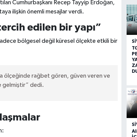
katılan Cumhurbaşkanı Recep Tayyip Erdoğan,
aya ilişkin önemli mesajlar verdi.
rcih edilen bir yapı”
dece bölgesel değil küresel ölçekte etkili bir
SI
T
P
Y
Z
D
ya ölçeğinde rağbet gören, güven veren ve
e gelmiştir” dedi.
nlaşmalar
SI
n:
A
İÇ