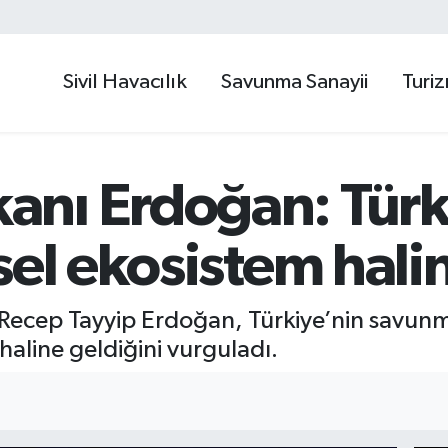
Sivil Havacılık
Savunma Sanayii
Turi
anı Erdoğan: Tür
sel ekosistem hali
cep Tayyip Erdoğan, Türkiye’nin savunma
aline geldiğini vurguladı.