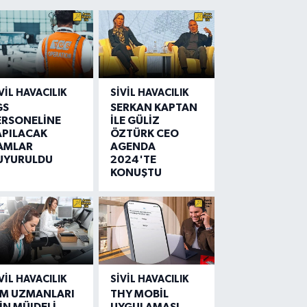
VIL HAVACILIK
SIVIL HAVACILIK
GS
SERKAN KAPTAN
ERSONELİNE
İLE GÜLİZ
APILACAK
ÖZTÜRK CEO
AMLAR
AGENDA
UYURULDU
2024'TE
KONUŞTU
VIL HAVACILIK
SIVIL HAVACILIK
IM UZMANLARI
THY MOBİL
İN MÜJDELİ
UYGULAMASI