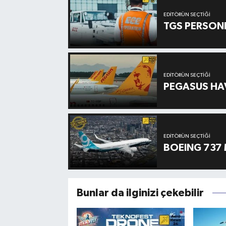
EDITÖRÜN SEÇTIĞI
TGS PERSON
EDITÖRÜN SEÇTIĞI
PEGASUS HAV
EDITÖRÜN SEÇTIĞI
BOEING 737 
Bunlar da ilginizi çekebilir