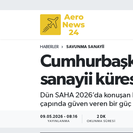
Sivil Havacılık
Savunma Sanayii
HABERLER
SAVUNMA SANAYII
Turizm
Cumhurbaşk
sanayii küre
Dün SAHA 2026’da konuşan Re
çapında güven veren bir güç h
09.05.2026 - 08:16
2 DK
YAYINLANMA
OKUNMA SÜRESI