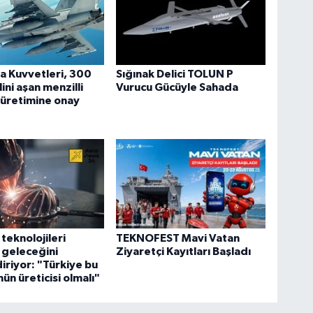
a Kuvvetleri, 300
Sığınak Delici TOLUN P
ini aşan menzilli
Vurucu Gücüyle Sahada
 üretimine onay
 teknolojileri
TEKNOFEST Mavi Vatan
 geleceğini
Ziyaretçi Kayıtları Başladı
diriyor: "Türkiye bu
n üreticisi olmalı"