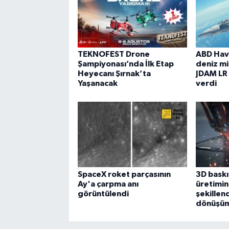
TEKNOFEST Drone
ABD Hav
Şampiyonası’nda İlk Etap
deniz mil
Heyecanı Şırnak’ta
JDAM LR
Yaşanacak
verdi
SpaceX roket parçasının
3D baskı
Ay'a çarpma anı
üretimin
görüntülendi
şekillen
dönüşümü