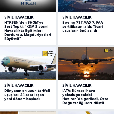
SIVIL HAVACILIK
SIVIL HAVACILIK
HTKSEN’den SHGM’ye
Boeing 737 MAX 7, FAA
Sert Tepki: “KDM Sistemi
sertifikasını aldı: Ticari
Havacılıkta Eğitimleri
uçuşların önü açıldı
Durdurdu, Mağduriyetleri
Büyüttü”
SIVIL HAVACILIK
SIVIL HAVACILIK
Dünyanın en uzun tarifeli
IATA: Küresel hava
uçuşları: 24 saati aşan
yolculuğu talebi
yeni dönem başladı
Haziran'da geriledi, Orta
Doğu trafiği sert düştü