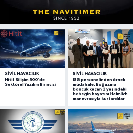
SIVIL HAVACILIK
SIVIL HAVACILIK
Hitit Bilişim 500’de
ISG personelinden örnek
Sektörel Yazılım Birincisi
müdahale: Boğazına
boncuk kaçan 2 yaşındaki
bebeğin hayatını Heimlich
manevrasıyla kurtardılar