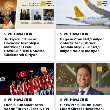
SIVIL HAVACILIK
SIVIL HAVACILIK
Türkiye'nin Küresel
Pegasus'tan 149,9 milyon
Havacılık Teknolojisi
dolarlık tahvil ihracı:
Markası KEYVAN
Toplam büyüklük 649,9
HAVACILIK Yeni Döneme
milyon dolara ulaşıyor
Güçlenerek Giriyor
SIVIL HAVACILIK
SIVIL HAVACILIK
Filenin Sultanları tarih
Plaza Premium'un Ticari
yazdı: Türkiye, Brezilya'yı
Lideri Küresel Havalimanı