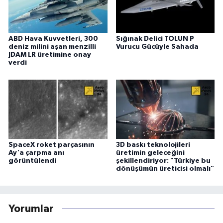
ABD Hava Kuvvetleri, 300
Sığınak Delici TOLUN P
deniz milini aşan menzilli
Vurucu Gücüyle Sahada
JDAM LR üretimine onay
verdi
SpaceX roket parçasının
3D baskı teknolojileri
Ay'a çarpma anı
üretimin geleceğini
görüntülendi
şekillendiriyor: "Türkiye bu
dönüşümün üreticisi olmalı"
Yorumlar