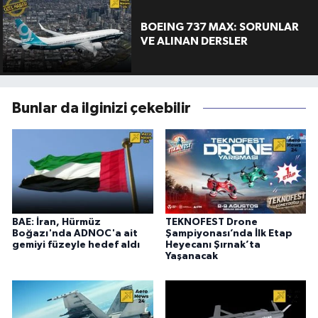
BOEING 737 MAX: SORUNLAR
VE ALINAN DERSLER
Bunlar da ilginizi çekebilir
BAE: İran, Hürmüz
TEKNOFEST Drone
Boğazı'nda ADNOC'a ait
Şampiyonası’nda İlk Etap
gemiyi füzeyle hedef aldı
Heyecanı Şırnak’ta
Yaşanacak