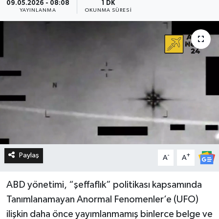
09.05.2026 - 08:08
1 DK
YAYINLANMA
OKUNMA SÜRESI
Paylaş
-
+
A
A
ABD yönetimi, “şeffaflık” politikası kapsamında
Tanımlanamayan Anormal Fenomenler’e (UFO)
ilişkin daha önce yayımlanmamış binlerce belge ve