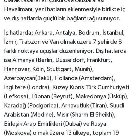
olarak tasarlanan Çukurova Uluslararası
Havalimanı, yeni hatların eklenmesiyle birlikte iç
ve dış hatlarda güçlü bir bağlantı ağı sunuyor.
İç hatlarda; Ankara, Antalya, Bodrum, İstanbul,
İzmir, Trabzon ve Van olmak üzere 7 şehirde 8
farklı noktaya uçuşlar düzenleniyor. Dış hatlarda
ise Almanya (Berlin, Düsseldorf, Frankfurt,
Hannover, Köln, Stuttgart, Münih),
Azerbaycan(Bakü), Hollanda (Amsterdam),
İngiltere (Londra), Kuzey Kıbrıs Türk Cumhuriyeti
(Lefkoşa), Lübnan (Beyrut), Makedonya (Üsküp),
Karadağ (Podgorica), Arnavutluk (Tiran), Suudi
Arabistan (Medine), Mısır (Sharm El Sheikh),
Birleşik Arap Emirlikleri (Dubai) ve Rusya
(Moskova) olmak üzere 13 ülkeye, toplam 19