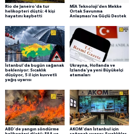
Rio de Janeiro'da tur
MİA Teknoloji’den Mekke
helikopteri düştü: 4 kişi
Ortak Savunma
hayatını kaybetti
Anlaşması’na Güçlü Destek
İstanbul'da bugün sağanak
Ukrayna, Hollanda ve
bekleniyor: Sıcaklık
İzlanda'ya yeni Büyükelçi
düşüyor, 5 il için kuvvetli
atamaları
yağış uyarısı
ABD'de yangın söndürme
AKOM'dan İstanbul için
helikopteri düştü: FAA ve
sağanak uyarısı: Sıcaklıklar