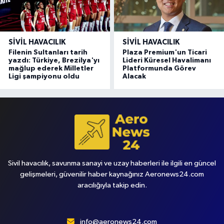
SIVIL HAVACILIK
SIVIL HAVACILIK
Filenin Sultanları tarih
Plaza Premium'un Ticari
yazdı: Türkiye, Brezilya'yı
Lideri Küresel Havalimanı
mağlup ederek Milletler
Platformunda Görev
Ligi şampiyonu oldu
Alacak
Sivil havacılık, savunma sanayi ve uzay haberleri ile ilgili en güncel
gelişmeleri, güvenilir haber kaynağınız Aeronews24.com
aracılığıyla takip edin.
info@aeronews24.com