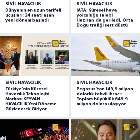
SIVIL HAVACILIK
SIVIL HAVACILIK
Dünyanın en uzun tarifeli
IATA: Küresel hava
uçuşları: 24 saati aşan
yolculuğu talebi
yeni dönem başladı
Haziran'da geriledi, Orta
Doğu trafiği sert düştü
SIVIL HAVACILIK
SIVIL HAVACILIK
Türkiye'nin Küresel
Pegasus'tan 149,9 milyon
Havacılık Teknolojisi
dolarlık tahvil ihracı:
Markası KEYVAN
Toplam büyüklük 649,9
HAVACILIK Yeni Döneme
milyon dolara ulaşıyor
Güçlenerek Giriyor