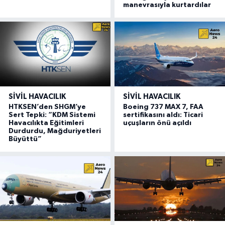
manevrasıyla kurtardılar
SIVIL HAVACILIK
SIVIL HAVACILIK
HTKSEN’den SHGM’ye
Boeing 737 MAX 7, FAA
Sert Tepki: “KDM Sistemi
sertifikasını aldı: Ticari
Havacılıkta Eğitimleri
uçuşların önü açıldı
Durdurdu, Mağduriyetleri
Büyüttü”