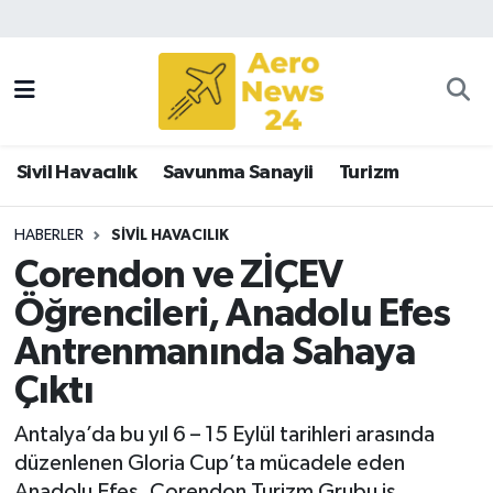
Sivil Havacılık
Savunma Sanayii
Sivil Havacılık
Savunma Sanayii
Turizm
Turizm
HABERLER
SIVIL HAVACILIK
Corendon ve ZİÇEV
Öğrencileri, Anadolu Efes
Antrenmanında Sahaya
Çıktı
Antalya’da bu yıl 6 – 15 Eylül tarihleri arasında
düzenlenen Gloria Cup’ta mücadele eden
Anadolu Efes, Corendon Turizm Grubu iş