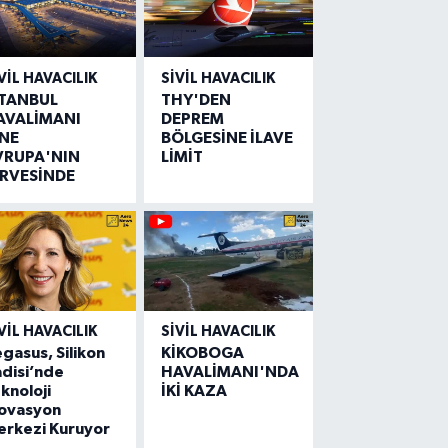
VIL HAVACILIK
SIVIL HAVACILIK
STANBUL
THY'DEN
AVALİMANI
DEPREM
İNE
BÖLGESİNE İLAVE
VRUPA'NIN
LİMİT
İRVESİNDE
VIL HAVACILIK
SIVIL HAVACILIK
gasus, Silikon
KİKOBOGA
disi’nde
HAVALİMANI'NDA
knoloji
İKİ KAZA
novasyon
erkezi Kuruyor