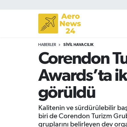
Sivil Havacılık
Savunma Sanayii
HABERLER
SIVIL HAVACILIK
Turizm
Corendon Tu
Awards’ta ik
görüldü
Kalitenin ve sürdürülebilir b
biri de Corendon Turizm Grub
gruplarını belirleyen dev org