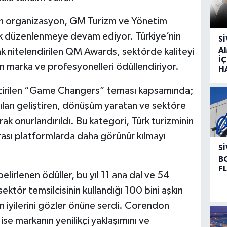
lan organizasyon, GM Turizm ve Yönetim
ak düzenlenmeye devam ediyor. Türkiye’nin
SI
A
k nitelendirilen QM Awards, sektörde kaliteyi
İÇ
en marka ve profesyonelleri ödüllendiriyor.
H
 geçirilen “Game Changers” teması kapsamında;
ıları geliştiren, dönüşüm yaratan ve sektöre
ak onurlandırıldı. Bu kategori, Türk turizminin
rarası platformlarda daha görünür kılmayı
SI
B
F
elirlenen ödüller, bu yıl 11 ana dal ve 54
ektör temsilcisinin kullandığı 100 bini aşkın
n iyilerini gözler önüne serdi. Corendon
ise markanın yenilikçi yaklaşımını ve