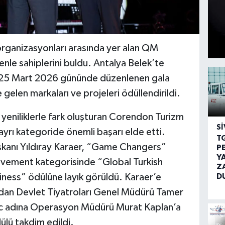
 organizasyonları arasında yer alan QM
enle sahiplerini buldu. Antalya Belek’te
25 Mart 2026 gününde düzenlenen gala
elen markaları ve projeleri ödüllendirildi.
yeniliklerle fark oluşturan Corendon Turizm
SI
rı kategoride önemli başarı elde etti.
T
kanı Yıldıray Karaer, “Game Changers”
P
Y
evement kategorisinde “Global Turkish
Z
D
iness” ödülüne layık görüldü. Karaer’e
ndan Devlet Tiyatroları Genel Müdürü Tamer
ic adına Operasyon Müdürü Murat Kaplan’a
lü takdim edildi.