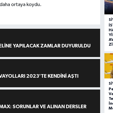
 daha ortaya koydu.
SI
İ
H
Y
A
Z
ELİNE YAPILACAK ZAMLAR DUYURULDU
AYOLLARI 2023'TE KENDİNİ AŞTI
SI
Pe
Va
Te
İ
MAX: SORUNLAR VE ALINAN DERSLER
M