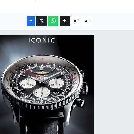
-
+
A
A