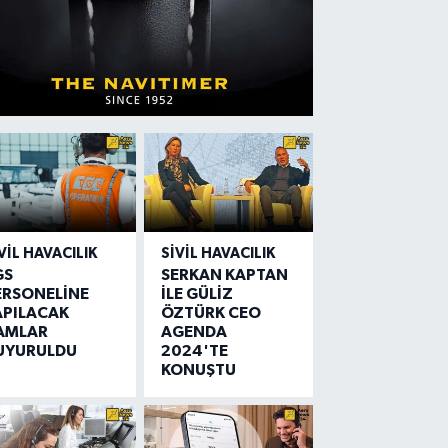
VIL HAVACILIK
SIVIL HAVACILIK
GS
SERKAN KAPTAN
ERSONELİNE
İLE GÜLİZ
APILACAK
ÖZTÜRK CEO
AMLAR
AGENDA
UYURULDU
2024'TE
KONUŞTU