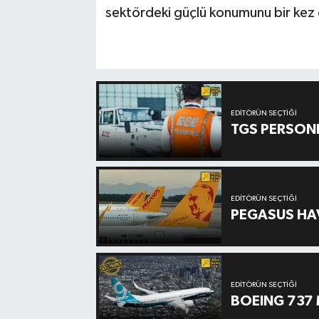
sektördeki güçlü konumunu bir kez
EDITÖRÜN SEÇTIĞI
TGS PERSON
EDITÖRÜN SEÇTIĞI
PEGASUS HAV
EDITÖRÜN SEÇTIĞI
BOEING 737 