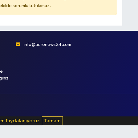
kilde sorumlu tutulamaz.
info@aeronews24.com
le
ğınız
den faydalanıyoruz.
Tamam