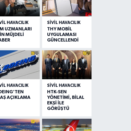
VIL HAVACILIK
SIVIL HAVACILIK
IM UZMANLARI
THY MOBİL
İN MÜJDELİ
UYGULAMASI
ABER
GÜNCELLENDİ
VIL HAVACILIK
SIVIL HAVACILIK
OEING'TEN
HTK-SEN
LAŞ AÇIKLAMA
YÖNETİMİ, BİLAL
EKŞİ İLE
GÖRÜŞTÜ