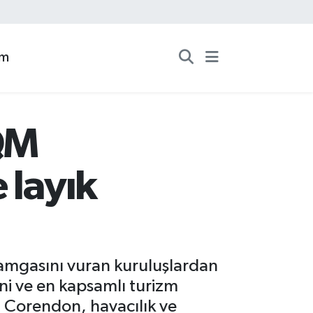
zm
QM
 layık
 damgasını vuran kuruluşlardan
ni ve en kapsamlı turizm
en Corendon, havacılık ve