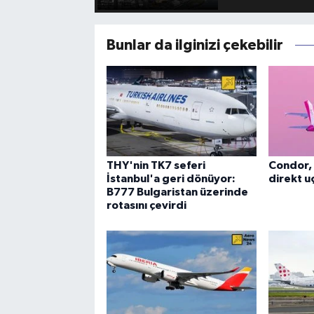
Bunlar da ilginizi çekebilir
THY'nin TK7 seferi
Condor, 
İstanbul'a geri dönüyor:
direkt uç
B777 Bulgaristan üzerinde
rotasını çevirdi