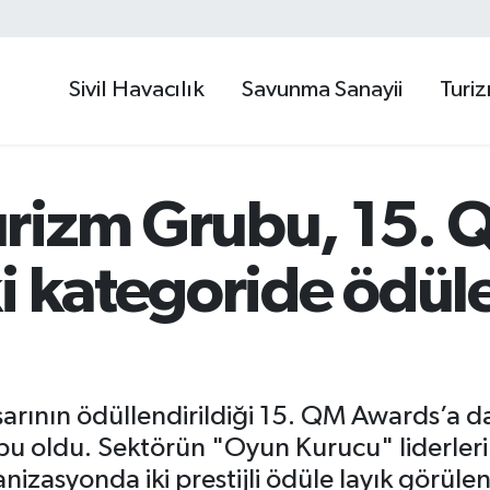
Sivil Havacılık
Savunma Sanayii
Turi
rizm Grubu, 15. 
i kategoride ödüle
aşarının ödüllendirildiği 15. QM Awards’a
u oldu. Sektörün "Oyun Kurucu" liderleri
anizasyonda iki prestijli ödüle layık görül