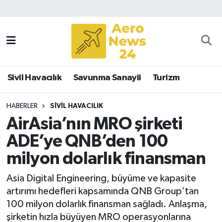
Sivil Havacılık
Savunma Sanayii
Sivil Havacılık
Savunma Sanayii
Turizm
Turizm
HABERLER
SIVIL HAVACILIK
AirAsia’nın MRO şirketi
ADE’ye QNB’den 100
milyon dolarlık finansman
Asia Digital Engineering, büyüme ve kapasite
artırımı hedefleri kapsamında QNB Group’tan
100 milyon dolarlık finansman sağladı. Anlaşma,
şirketin hızla büyüyen MRO operasyonlarına