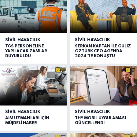
SIVIL HAVACILIK
SIVIL HAVACILIK
TGS PERSONELİNE
SERKAN KAPTAN İLE GÜLİZ
YAPILACAK ZAMLAR
ÖZTÜRK CEO AGENDA
DUYURULDU
2024'TE KONUŞTU
SIVIL HAVACILIK
SIVIL HAVACILIK
AIM UZMANLARI İÇİN
THY MOBİL UYGULAMASI
MÜJDELİ HABER
GÜNCELLENDİ