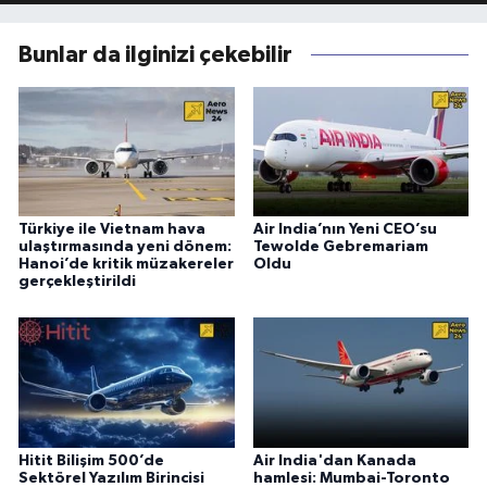
Bunlar da ilginizi çekebilir
Türkiye ile Vietnam hava
Air India’nın Yeni CEO’su
ulaştırmasında yeni dönem:
Tewolde Gebremariam
Hanoi’de kritik müzakereler
Oldu
gerçekleştirildi
Hitit Bilişim 500’de
Air India'dan Kanada
Sektörel Yazılım Birincisi
hamlesi: Mumbai-Toronto