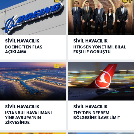
SIVIL HAVACILIK
SIVIL HAVACILIK
BOEING'TEN FLAŞ
HTK-SEN YÖNETİMİ, BİLAL
AÇIKLAMA
EKŞİ İLE GÖRÜŞTÜ
SIVIL HAVACILIK
SIVIL HAVACILIK
İSTANBUL HAVALİMANI
THY'DEN DEPREM
YİNE AVRUPA'NIN
BÖLGESİNE İLAVE LİMİT
ZİRVESİNDE