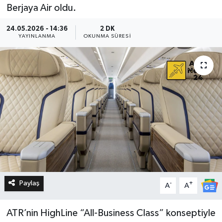
Berjaya Air oldu.
24.05.2026 - 14:36
2 DK
YAYINLANMA
OKUNMA SÜRESI
Paylaş
-
+
A
A
ATR’nin HighLine “All-Business Class” konseptiyle