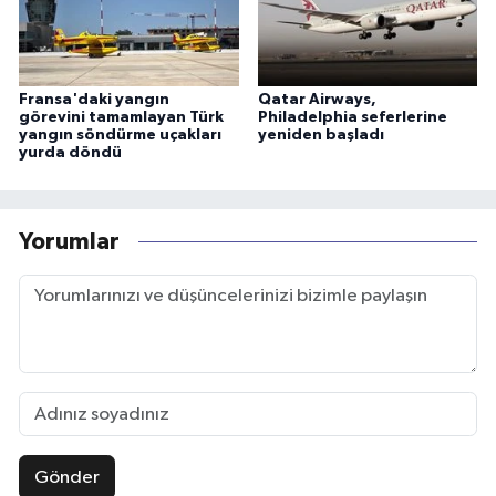
Fransa'daki yangın
Qatar Airways,
görevini tamamlayan Türk
Philadelphia seferlerine
yangın söndürme uçakları
yeniden başladı
yurda döndü
Yorumlar
Gönder