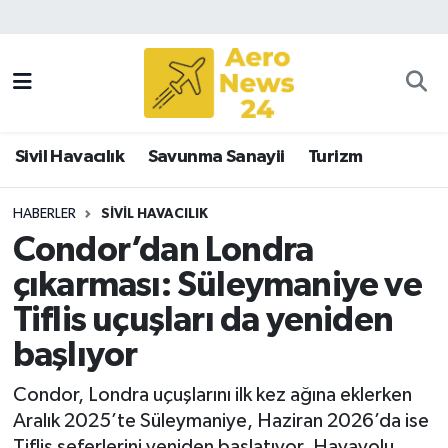
Sivil Havacılık
Savunma Sanayii
Sivil Havacılık
Savunma Sanayii
Turizm
Turizm
HABERLER
SIVIL HAVACILIK
Condor’dan Londra
çıkarması: Süleymaniye ve
Tiflis uçuşları da yeniden
başlıyor
Condor, Londra uçuşlarını ilk kez ağına eklerken
Aralık 2025’te Süleymaniye, Haziran 2026’da ise
Tiflis seferlerini yeniden başlatıyor. Havayolu,