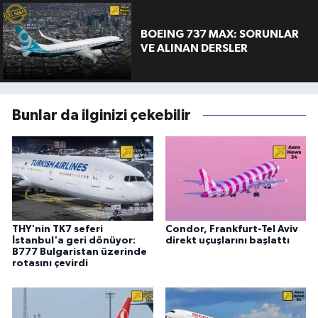
BOEING 737 MAX: SORUNLAR
VE ALINAN DERSLER
Bunlar da ilginizi çekebilir
THY'nin TK7 seferi
Condor, Frankfurt-Tel Aviv
İstanbul'a geri dönüyor:
direkt uçuşlarını başlattı
B777 Bulgaristan üzerinde
rotasını çevirdi