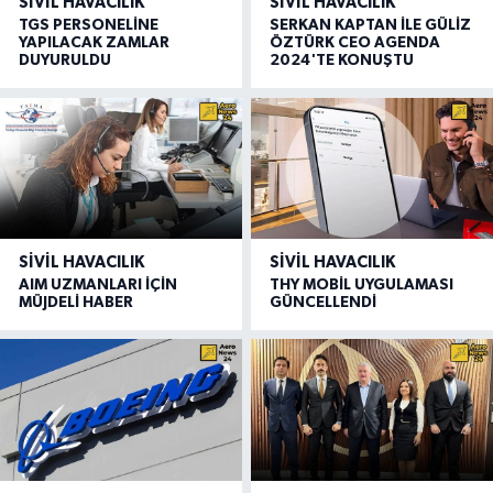
SIVIL HAVACILIK
SIVIL HAVACILIK
TGS PERSONELİNE
SERKAN KAPTAN İLE GÜLİZ
YAPILACAK ZAMLAR
ÖZTÜRK CEO AGENDA
DUYURULDU
2024'TE KONUŞTU
SIVIL HAVACILIK
SIVIL HAVACILIK
AIM UZMANLARI İÇİN
THY MOBİL UYGULAMASI
MÜJDELİ HABER
GÜNCELLENDİ