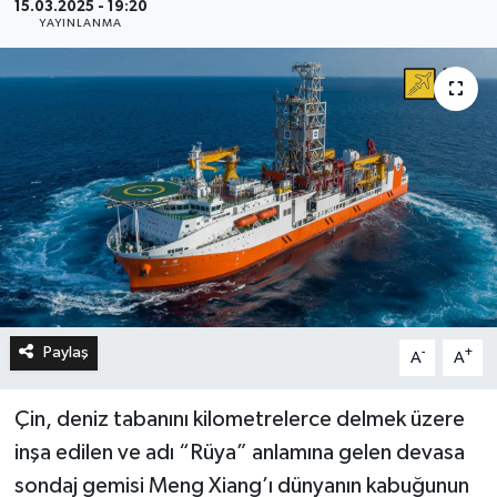
15.03.2025 - 19:20
YAYINLANMA
Paylaş
-
+
A
A
Çin, deniz tabanını kilometrelerce delmek üzere
inşa edilen ve adı “Rüya” anlamına gelen devasa
sondaj gemisi Meng Xiang’ı dünyanın kabuğunun