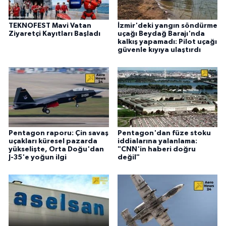
TEKNOFEST Mavi Vatan
İzmir'deki yangın söndürme
Ziyaretçi Kayıtları Başladı
uçağı Beydağ Barajı'nda
kalkış yapamadı: Pilot uçağı
güvenle kıyıya ulaştırdı
Pentagon raporu: Çin savaş
Pentagon'dan füze stoku
uçakları küresel pazarda
iddialarına yalanlama:
yükselişte, Orta Doğu'dan
"CNN'in haberi doğru
J-35'e yoğun ilgi
değil"