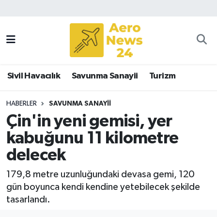
Sivil Havacılık
Savunma Sanayii
Sivil Havacılık
Savunma Sanayii
Turizm
Turizm
HABERLER
SAVUNMA SANAYII
Çin'in yeni gemisi, yer
kabuğunu 11 kilometre
delecek
179,8 metre uzunluğundaki devasa gemi, 120
gün boyunca kendi kendine yetebilecek şekilde
tasarlandı.