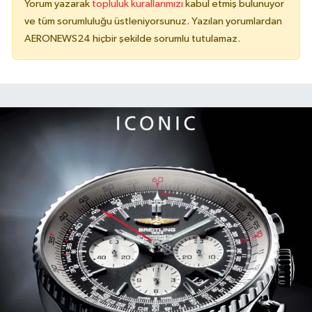
Yorum yazarak
topluluk kurallarımızı
kabul etmiş bulunuyor
ve tüm sorumluluğu üstleniyorsunuz. Yazılan yorumlardan
AERONEWS24 hiçbir şekilde sorumlu tutulamaz.