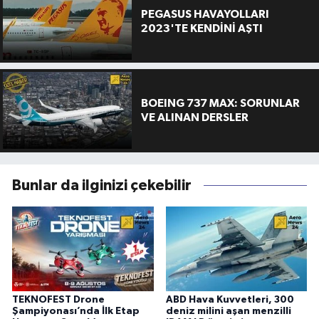
PEGASUS HAVAYOLLARI
2023'TE KENDİNİ AŞTI
BOEING 737 MAX: SORUNLAR
VE ALINAN DERSLER
Bunlar da ilginizi çekebilir
TEKNOFEST Drone
ABD Hava Kuvvetleri, 300
Şampiyonası’nda İlk Etap
deniz milini aşan menzilli