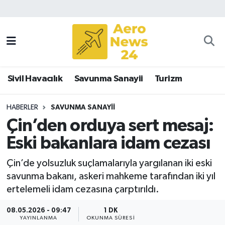
Sivil Havacılık
Savunma Sanayii
Sivil Havacılık
Savunma Sanayii
Turizm
Turizm
HABERLER
SAVUNMA SANAYII
Çin’den orduya sert mesaj:
Eski bakanlara idam cezası
Çin’de yolsuzluk suçlamalarıyla yargılanan iki eski
savunma bakanı, askeri mahkeme tarafından iki yıl
ertelemeli idam cezasına çarptırıldı.
08.05.2026 - 09:47
1 DK
YAYINLANMA
OKUNMA SÜRESI