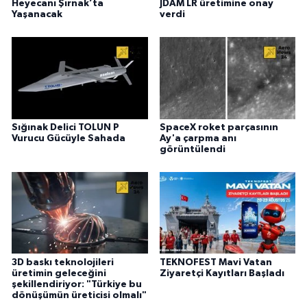
Heyecanı Şırnak’ta
JDAM LR üretimine onay
Yaşanacak
verdi
Sığınak Delici TOLUN P
SpaceX roket parçasının
Vurucu Gücüyle Sahada
Ay'a çarpma anı
görüntülendi
3D baskı teknolojileri
TEKNOFEST Mavi Vatan
üretimin geleceğini
Ziyaretçi Kayıtları Başladı
şekillendiriyor: "Türkiye bu
dönüşümün üreticisi olmalı"