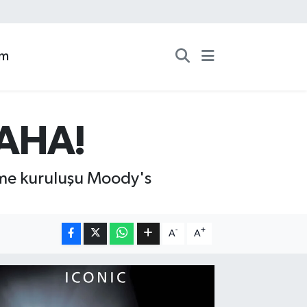
zm
DAHA!
rme kuruluşu Moody's
-
+
A
A