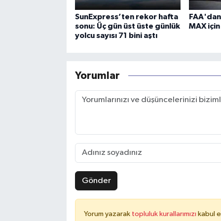
SunExpress’ten rekor hafta
FAA'dan
sonu: Üç gün üst üste günlük
MAX için
yolcu sayısı 71 bini aştı
Yorumlar
Gönder
Yorum yazarak
topluluk kurallarımızı
kabul e