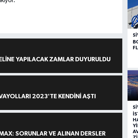
ıkıyor.
SI
B
F
ELİNE YAPILACAK ZAMLAR DUYURULDU
AYOLLARI 2023'TE KENDİNİ AŞTI
SI
İ
H
Y
A
MAX: SORUNLAR VE ALINAN DERSLER
Z