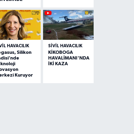
VIL HAVACILIK
SIVIL HAVACILIK
gasus, Silikon
KİKOBOGA
disi’nde
HAVALİMANI'NDA
knoloji
İKİ KAZA
novasyon
erkezi Kuruyor