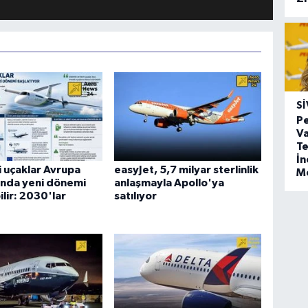
SI
Pe
Va
Te
İ
li uçaklar Avrupa
easyJet, 5,7 milyar sterlinlik
M
ında yeni dönemi
anlaşmayla Apollo'ya
ilir: 2030'lar
satılıyor