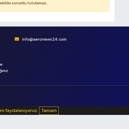
kilde sorumlu tutulamaz.
info@aeronews24.com
le
ğınız
den faydalanıyoruz.
Tamam