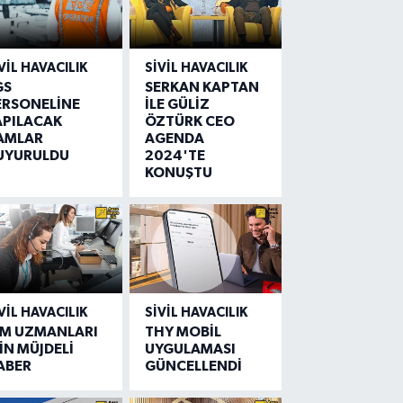
VIL HAVACILIK
SIVIL HAVACILIK
GS
SERKAN KAPTAN
ERSONELİNE
İLE GÜLİZ
APILACAK
ÖZTÜRK CEO
AMLAR
AGENDA
UYURULDU
2024'TE
KONUŞTU
VIL HAVACILIK
SIVIL HAVACILIK
IM UZMANLARI
THY MOBİL
İN MÜJDELİ
UYGULAMASI
ABER
GÜNCELLENDİ