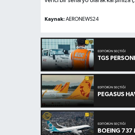
verici bir senaryo olarak karşımıza ç
Kaynak:
AERONEWS24
EDITÖRÜN SEÇTIĞI
TGS PERSON
EDITÖRÜN SEÇTIĞI
PEGASUS HAV
EDITÖRÜN SEÇTIĞI
BOEING 737 