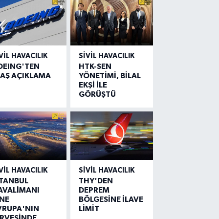
VIL HAVACILIK
SIVIL HAVACILIK
OEING'TEN
HTK-SEN
LAŞ AÇIKLAMA
YÖNETİMİ, BİLAL
EKŞİ İLE
GÖRÜŞTÜ
VIL HAVACILIK
SIVIL HAVACILIK
STANBUL
THY'DEN
AVALİMANI
DEPREM
İNE
BÖLGESİNE İLAVE
VRUPA'NIN
LİMİT
İRVESİNDE