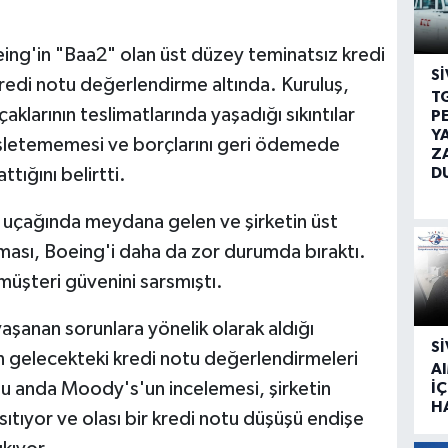
ng'in "Baa2" olan üst düzey teminatsız kredi
SI
kredi notu değerlendirme altında. Kuruluş,
T
klarının teslimatlarında yaşadığı sıkıntılar
P
Y
nişletememesi ve borçlarını geri ödemede
Z
D
tığını belirtti.
 uçağında meydana gelen ve şirketin üst
ması, Boeing'i daha da zor durumda bıraktı.
e müşteri güvenini sarsmıştı.
aşanan sorunlara yönelik olarak aldığı
SI
n gelecekteki kredi notu değerlendirmeleri
A
 şu anda Moody's'un incelemesi, şirketin
İÇ
H
sıtıyor ve olası bir kredi notu düşüşü endişe