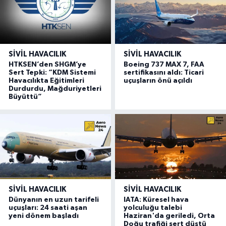
SIVIL HAVACILIK
SIVIL HAVACILIK
HTKSEN’den SHGM’ye
Boeing 737 MAX 7, FAA
Sert Tepki: “KDM Sistemi
sertifikasını aldı: Ticari
Havacılıkta Eğitimleri
uçuşların önü açıldı
Durdurdu, Mağduriyetleri
Büyüttü”
SIVIL HAVACILIK
SIVIL HAVACILIK
Dünyanın en uzun tarifeli
IATA: Küresel hava
uçuşları: 24 saati aşan
yolculuğu talebi
yeni dönem başladı
Haziran'da geriledi, Orta
Doğu trafiği sert düştü