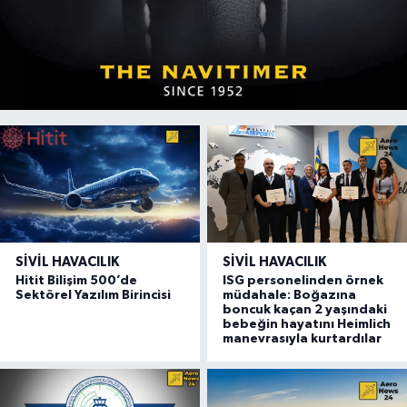
SIVIL HAVACILIK
SIVIL HAVACILIK
Hitit Bilişim 500’de
ISG personelinden örnek
Sektörel Yazılım Birincisi
müdahale: Boğazına
boncuk kaçan 2 yaşındaki
bebeğin hayatını Heimlich
manevrasıyla kurtardılar