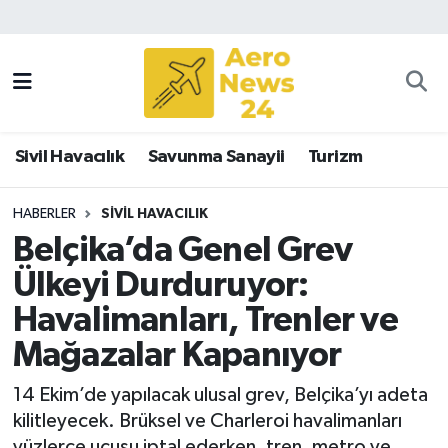
Sivil Havacılık
Savunma Sanayii
Sivil Havacılık
Savunma Sanayii
Turizm
Turizm
HABERLER
SIVIL HAVACILIK
Belçika’da Genel Grev
Ülkeyi Durduruyor:
Havalimanları, Trenler ve
Mağazalar Kapanıyor
14 Ekim’de yapılacak ulusal grev, Belçika’yı adeta
kilitleyecek. Brüksel ve Charleroi havalimanları
yüzlerce uçuşu iptal ederken, tren, metro ve