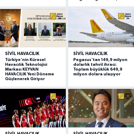
SIVIL HAVACILIK
SIVIL HAVACILIK
Türkiye'nin Küresel
Pegasus'tan 149,9 milyon
Havacılık Teknolojisi
dolarlık tahvil ihracı:
Markası KEYVAN
Toplam büyüklük 649,9
HAVACILIK Yeni Döneme
milyon dolara ulaşıyor
Güçlenerek Giriyor
SIVIL HAVACILIK
SIVIL HAVACILIK