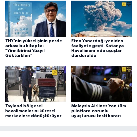
THY'nin yükselişinin perde
Etna Yanardağı yeniden
arkası bu kitapta:
faaliyete geçti: Katanya
"Yirmibirinci Yüzyıl
Havalimanı'nda uçuşlar
Göktürkleri"
durduruldu
Tayland bölgesel
Malaysia Airlines'tan tüm
havalimanlarını küresel
pilotlara zorunlu
merkezlere dönüştürüyor
uyuşturucu testi kararı