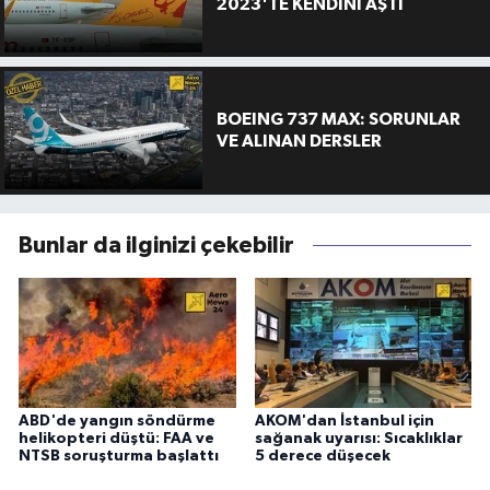
2023'TE KENDİNİ AŞTI
BOEING 737 MAX: SORUNLAR
VE ALINAN DERSLER
Bunlar da ilginizi çekebilir
ABD'de yangın söndürme
AKOM'dan İstanbul için
helikopteri düştü: FAA ve
sağanak uyarısı: Sıcaklıklar
NTSB soruşturma başlattı
5 derece düşecek