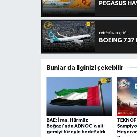
PEGASUS HAV
EDITÖRÜN SEÇTIĞI
BOEING 737 
Bunlar da ilginizi çekebilir
BAE: İran, Hürmüz
TEKNOF
Boğazı'nda ADNOC'a ait
Şampiyon
gemiyi füzeyle hedef aldı
Heyecanı