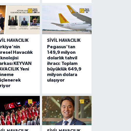
VIL HAVACILIK
SIVIL HAVACILIK
rkiye'nin
Pegasus'tan
resel Havacılık
149,9 milyon
knolojisi
dolarlık tahvil
arkası KEYVAN
ihracı: Toplam
VACILIK Yeni
büyüklük 649,9
öneme
milyon dolara
üçlenerek
ulaşıyor
riyor