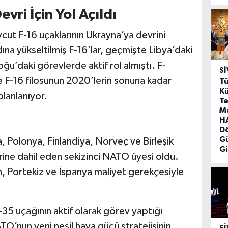
vri İçin Yol Açıldı
vcut F-16 uçaklarının Ukrayna’ya devrini
a yükseltilmiş F-16’lar, geçmişte Libya’daki
’daki görevlerde aktif rol almıştı. F-
SI
te F-16 filosunun 2020’lerin sonuna kadar
Tü
Kü
planlanıyor.
Te
M
HA
D
G
, Polonya, Finlandiya, Norveç ve Birleşik
Gi
rine dahil eden sekizinci NATO üyesi oldu.
n, Portekiz ve İspanya maliyet gerekçesiyle
35 uçağının aktif olarak görev yaptığı
TO’nun yeni nesil hava gücü stratejisinin