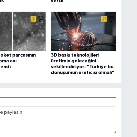
ak
verdi
oket parçasının
3D baskı teknolojileri
pma anı
üretimin geleceğini
lendi
şekillendiriyor: "Türkiye bu
dönüşümün üreticisi olmalı"