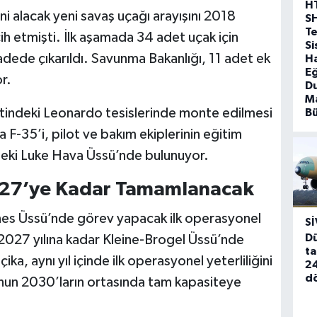
H
ni alacak yeni savaş uçağı arayışını 2018
S
T
ih etmişti. İlk aşamada 34 adet uçak için
Si
dede çıkarıldı. Savunma Bakanlığı, 11 adet ek
Ha
Eğ
r.
D
Ma
entindeki Leonardo tesislerinde monte edilmesi
B
a F-35’i, pilot ve bakım ekiplerinin eğitim
eki Luke Hava Üssü’nde bulunuyor.
2027’ye Kadar Tamamlanacak
nnes Üssü’nde görev yapacak ilk operasyonel
SI
Dü
se 2027 yılına kadar Kleine-Brogel Üssü’nde
ta
ka, aynı yıl içinde ilk operasyonel yeterliliğini
24
d
lonun 2030’ların ortasında tam kapasiteye