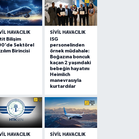
VIL HAVACILIK
SIVIL HAVACILIK
tit Bilişim
ISG
00’de Sektörel
personelinden
zılım Birincisi
örnek müdahale:
Boğazına boncuk
kaçan 2 yaşındaki
bebeğin hayatını
Heimlich
manevrasıyla
kurtardılar
VIL HAVACILIK
SIVIL HAVACILIK