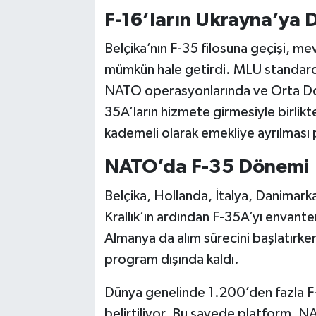
F-16’ların Ukrayna’ya De
Belçika’nın F-35 filosuna geçişi, me
mümkün hale getirdi. MLU standardın
NATO operasyonlarında ve Orta Doğu
35A’ların hizmete girmesiyle birlik
kademeli olarak emekliye ayrılması 
NATO’da F-35 Dönemi
Belçika, Hollanda, İtalya, Danimarka
Krallık’ın ardından F-35A’yı envante
Almanya da alım sürecini başlatırke
program dışında kaldı.
Dünya genelinde 1.200’den fazla F-
belirtiliyor. Bu sayede platform, NA