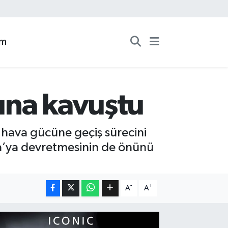
zm
rına kavuştu
il hava gücüne geçiş sürecini
na’ya devretmesinin de önünü
-
+
A
A