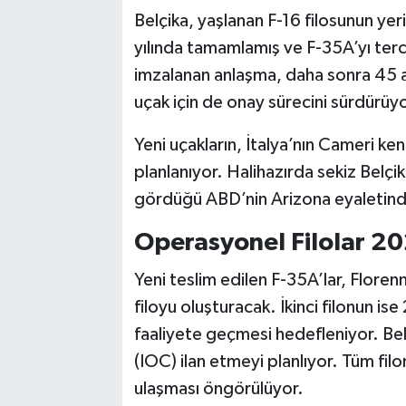
Belçika, yaşlanan F-16 filosunun yeri
yılında tamamlamış ve F-35A’yı terc
imzalanan anlaşma, daha sonra 45 a
uçak için de onay sürecini sürdürüyo
Yeni uçakların, İtalya’nın Cameri k
planlanıyor. Halihazırda sekiz Belçik
gördüğü ABD’nin Arizona eyaletind
Operasyonel Filolar 
Yeni teslim edilen F-35A’lar, Flore
filoyu oluşturacak. İkinci filonun i
faaliyete geçmesi hedefleniyor. Belçi
(IOC) ilan etmeyi planlıyor. Tüm fi
ulaşması öngörülüyor.