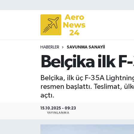
Sivil Havacılık
Savunma Sanayii
HABERLER
SAVUNMA SANAYII
Turizm
Belçika ilk 
Belçika, ilk üç F-35A Lightnin
resmen başlattı. Teslimat, ü
açtı.
15.10.2025 - 09:23
YAYINLANMA