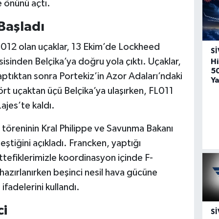
 önünü açtı.
Başladı
012 olan uçaklar, 13 Ekim’de Lockheed
SI
isinden Belçika’ya doğru yola çıktı. Uçaklar,
Hi
5
aptıktan sonra Portekiz’in Azor Adaları’ndaki
Ya
rt uçaktan üçü Belçika’ya ulaşırken, FL011
Lajes’te kaldı.
 töreninin Kral Philippe ve Savunma Bakanı
eştiğini açıkladı. Francken, yaptığı
efiklerimizle koordinasyon içinde F-
azırlanırken beşinci nesil hava gücüne
ifadelerini kullandı.
ci
SI