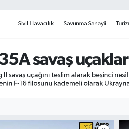
Sivil Havacılık
Savunma Sanayii
Turi
F-35A savaş uçakla
g II savaş uçağını teslim alarak beşinci nes
lkenin F-16 filosunu kademeli olarak Ukray