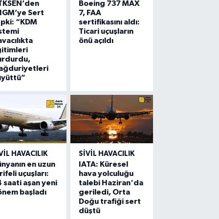
TKSEN’den
Boeing 737 MAX
HGM’ye Sert
7, FAA
epki: “KDM
sertifikasını aldı:
stemi
Ticari uçuşların
vacılıkta
önü açıldı
itimleri
urdurdu,
ğduriyetleri
üyüttü”
VIL HAVACILIK
SIVIL HAVACILIK
nyanın en uzun
IATA: Küresel
rifeli uçuşları:
hava yolculuğu
 saati aşan yeni
talebi Haziran'da
önem başladı
geriledi, Orta
Doğu trafiği sert
düştü