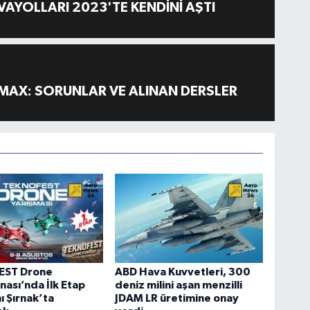
AYOLLARI 2023'TE KENDİNİ AŞTI
MAX: SORUNLAR VE ALINAN DERSLER
EST Drone
ABD Hava Kuvvetleri, 300
ası’nda İlk Etap
deniz milini aşan menzilli
 Şırnak’ta
JDAM LR üretimine onay