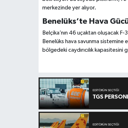
merkezinde yer alıyor.
Benelüks’te Hava Güc
Belçika’nın 46 uçaktan oluşacak F-35
Benelüks hava savunma sistemine e
bölgedeki caydırıcılık kapasitesini 
EDITÖRÜN SEÇTIĞI
TGS PERSON
EDITÖRÜN SEÇTIĞI