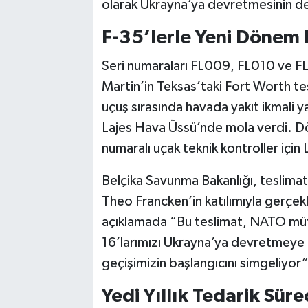
olarak Ukrayna’ya devretmesinin de
F-35’lerle Yeni Dönem 
Seri numaraları FL009, FL010 ve FL
Martin’in Teksas’taki Fort Worth tes
uçuş sırasında havada yakıt ikmali y
Lajes Hava Üssü’nde mola verdi. Dö
numaralı uçak teknik kontroller için 
Belçika Savunma Bakanlığı, teslimat
Theo Francken’in katılımıyla gerçekl
açıklamada “Bu teslimat, NATO mütt
16’larımızı Ukrayna’ya devretmeye h
geçişimizin başlangıcını simgeliyor” 
Yedi Yıllık Tedarik Süre