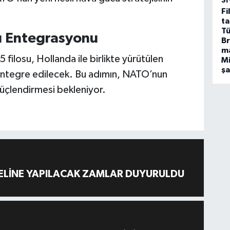
SI
Fi
ta
Tü
ü Entegrasyonu
Br
m
 filosu, Hollanda ile birlikte yürütülen
Mi
ş
ntegre edilecek. Bu adımın, NATO’nun
güçlendirmesi bekleniyor.
ELİNE YAPILACAK ZAMLAR DUYURULDU