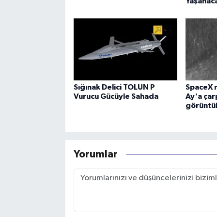
Yaşanac
Sığınak Delici TOLUN P
SpaceX r
Vurucu Gücüyle Sahada
Ay'a çar
görüntü
Yorumlar