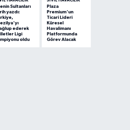
VIL HAVACILIK
SIVIL HAVACILIK
lenin Sultanları
Plaza
rih yazdı:
Premium'un
rkiye,
Ticari Lideri
ezilya'yı
Küresel
ağlup ederek
Havalimanı
lletler Ligi
Platformunda
ampiyonu oldu
Görev Alacak