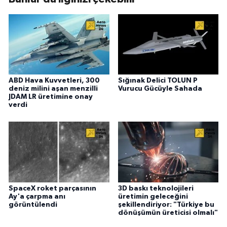
ABD Hava Kuvvetleri, 300
Sığınak Delici TOLUN P
deniz milini aşan menzilli
Vurucu Gücüyle Sahada
JDAM LR üretimine onay
verdi
SpaceX roket parçasının
3D baskı teknolojileri
Ay'a çarpma anı
üretimin geleceğini
görüntülendi
şekillendiriyor: "Türkiye bu
dönüşümün üreticisi olmalı"