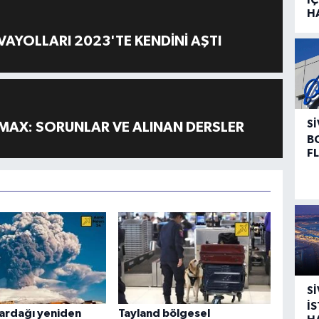
H
AYOLLARI 2023'TE KENDİNİ AŞTI
SI
MAX: SORUNLAR VE ALINAN DERSLER
B
F
SI
İ
nardağı yeniden
Tayland bölgesel