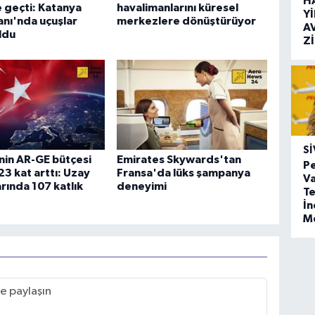
H
e geçti: Katanya
havalimanlarını küresel
Y
nı'nda uçuşlar
merkezlere dönüştürüyor
A
ldu
Z
SI
nin AR-GE bütçesi
Emirates Skywards'tan
Pe
23 kat arttı: Uzay
Fransa'da lüks şampanya
Va
arında 107 katlık
deneyimi
Te
İ
M