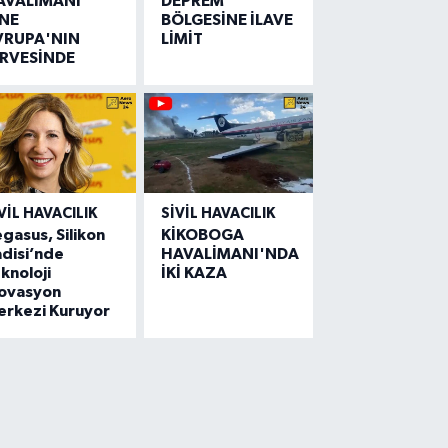
AVALİMANI
DEPREM
İNE
BÖLGESİNE İLAVE
VRUPA'NIN
LİMİT
İRVESİNDE
VIL HAVACILIK
SIVIL HAVACILIK
gasus, Silikon
KİKOBOGA
disi’nde
HAVALİMANI'NDA
knoloji
İKİ KAZA
novasyon
erkezi Kuruyor