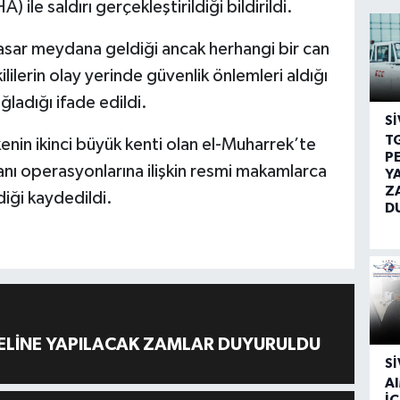
 ile saldırı gerçekleştirildiği bildirildi.
asar meydana geldiği ancak herhangi bir can
ililerin olay yerinde güvenlik önlemleri aldığı
ladığı ifade edildi.
SI
T
enin ikinci büyük kenti olan el-Muharrek’te
P
nı operasyonlarına ilişkin resmi makamlarca
Y
Z
diği kaydedildi.
D
ELİNE YAPILACAK ZAMLAR DUYURULDU
SI
A
İÇ