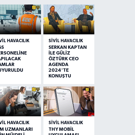
VIL HAVACILIK
SIVIL HAVACILIK
GS
SERKAN KAPTAN
ERSONELİNE
İLE GÜLİZ
APILACAK
ÖZTÜRK CEO
AMLAR
AGENDA
UYURULDU
2024'TE
KONUŞTU
VIL HAVACILIK
SIVIL HAVACILIK
IM UZMANLARI
THY MOBİL
İN MÜJDELİ
UYGULAMASI