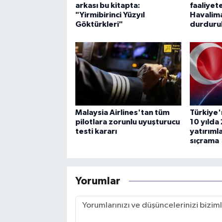
arkası bu kitapta:
faaliyet
"Yirmibirinci Yüzyıl
Havalima
Göktürkleri"
durduru
Malaysia Airlines'tan tüm
Türkiye'
pilotlara zorunlu uyuşturucu
10 yılda 
testi kararı
yatırıml
sıçrama
Yorumlar