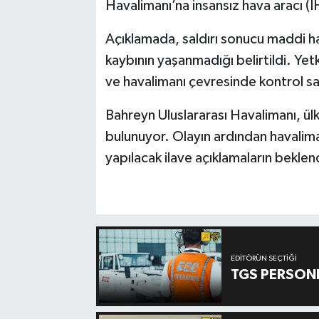
Havalimanı’na insansız hava aracı (İHA)
Açıklamada, saldırı sonucu maddi h
kaybının yaşanmadığı belirtildi. Yetk
ve havalimanı çevresinde kontrol sağ
Bahreyn Uluslararası Havalimanı, ülk
bulunuyor. Olayın ardından havalima
yapılacak ilave açıklamaların beklen
EDITÖRÜN SEÇTIĞI
TGS PERSON