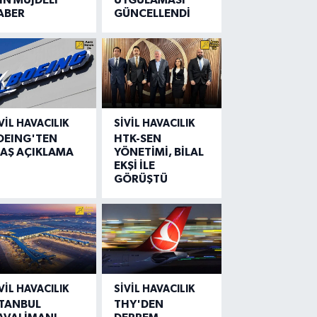
ABER
GÜNCELLENDİ
VIL HAVACILIK
SIVIL HAVACILIK
OEING'TEN
HTK-SEN
LAŞ AÇIKLAMA
YÖNETİMİ, BİLAL
EKŞİ İLE
GÖRÜŞTÜ
VIL HAVACILIK
SIVIL HAVACILIK
STANBUL
THY'DEN