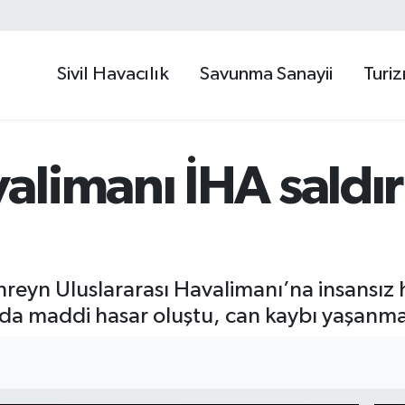
Sivil Havacılık
Savunma Sanayii
Turi
limanı İHA saldır
hreyn Uluslararası Havalimanı’na insansız h
yda maddi hasar oluştu, can kaybı yaşanma