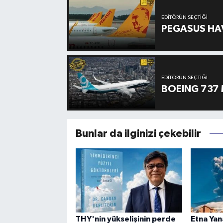
EDITÖRÜN SEÇTIĞI
PEGASUS HAV
EDITÖRÜN SEÇTIĞI
BOEING 737 
Bunlar da ilginizi çekebilir
THY'nin yükselişinin perde
Etna Ya