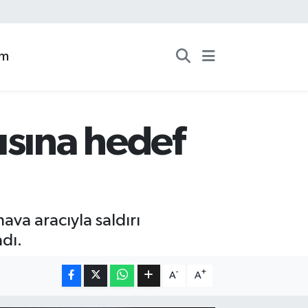
zm
ısına hedef
ava aracıyla saldırı
dı.
-
+
A
A