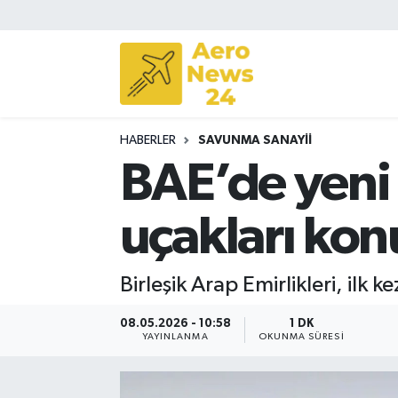
Sivil Havacılık
Savunma Sanayii
HABERLER
SAVUNMA SANAYII
Turizm
BAE’de yeni 
uçakları kon
Birleşik Arap Emirlikleri, ilk 
08.05.2026 - 10:58
1 DK
YAYINLANMA
OKUNMA SÜRESI