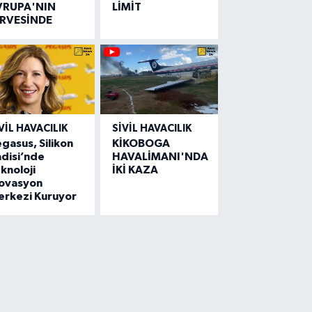
VRUPA'NIN
LİMİT
İRVESİNDE
VIL HAVACILIK
SIVIL HAVACILIK
gasus, Silikon
KİKOBOGA
disi’nde
HAVALİMANI'NDA
knoloji
İKİ KAZA
novasyon
erkezi Kuruyor