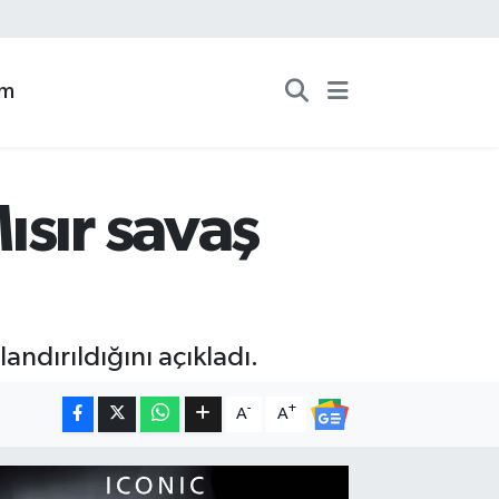
zm
ısır savaş
landırıldığını açıkladı.
-
+
A
A