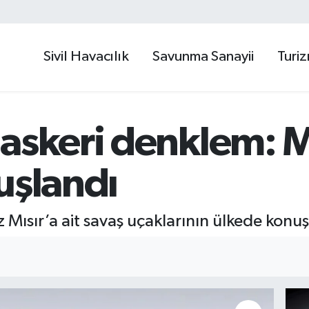
Sivil Havacılık
Savunma Sanayii
Turi
askeri denklem: M
uşlandı
kez Mısır’a ait savaş uçaklarının ülkede konuş