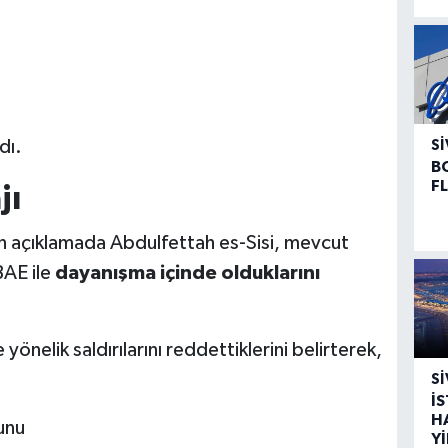
dı.
SI
B
F
jı
n açıklamada Abdulfettah es-Sisi, mevcut
BAE ile
dayanışma içinde olduklarını
yönelik saldırılarını reddettiklerini belirterek,
SI
İ
H
unu
Y