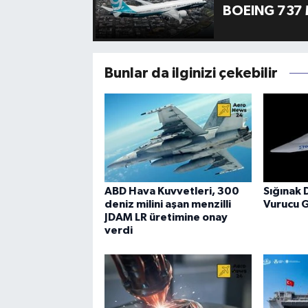
BOEING 737 
Bunlar da ilginizi çekebilir
ABD Hava Kuvvetleri, 300
Sığınak 
deniz milini aşan menzilli
Vurucu 
JDAM LR üretimine onay
verdi