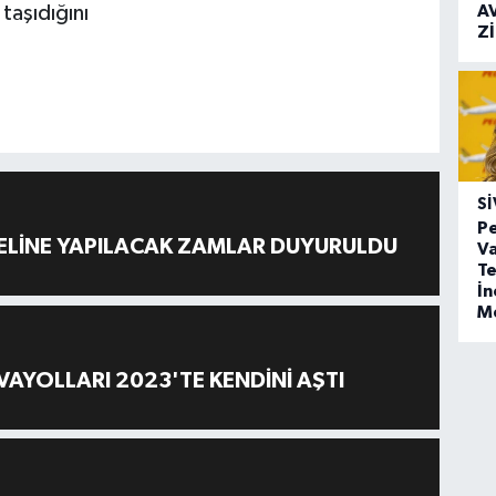
taşıdığını
A
Z
SI
Pe
ELİNE YAPILACAK ZAMLAR DUYURULDU
Va
Te
İ
M
AYOLLARI 2023'TE KENDİNİ AŞTI