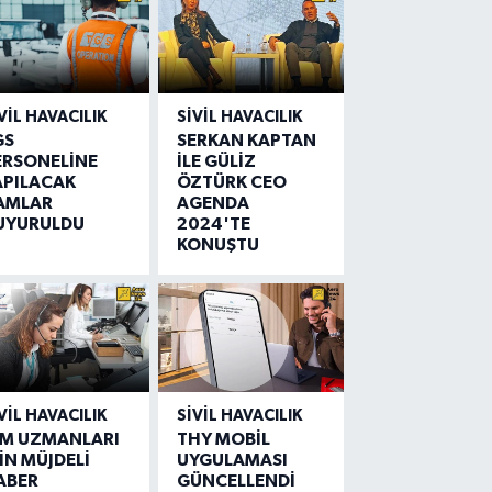
VIL HAVACILIK
SIVIL HAVACILIK
GS
SERKAN KAPTAN
ERSONELİNE
İLE GÜLİZ
APILACAK
ÖZTÜRK CEO
AMLAR
AGENDA
UYURULDU
2024'TE
KONUŞTU
VIL HAVACILIK
SIVIL HAVACILIK
IM UZMANLARI
THY MOBİL
İN MÜJDELİ
UYGULAMASI
ABER
GÜNCELLENDİ