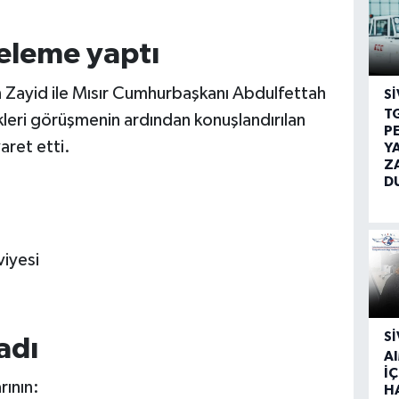
celeme yaptı
Zayid ile Mısır Cumhurbaşkanı Abdulfettah
SI
T
kleri görüşmenin ardından konuşlandırılan
P
aret etti.
Y
Z
D
viyesi
SI
adı
A
İÇ
rının:
H