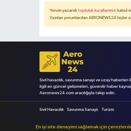
Yorum yazarak
topluluk kurallarımızı
kabul e
Yazılan yorumlardan AERONEWS24 hiçbir şe
Sivil havacılık, savunma sanayi ve uzay haberleri i
ilgili en güncel gelişmeleri, güvenilir haber kayna
Aeronews24.com aracılığıyla takip edin.
Sivil Havacılık
Savunma Sanayii
Turizm
En iyi site deneyimi sağlamak için çerezler