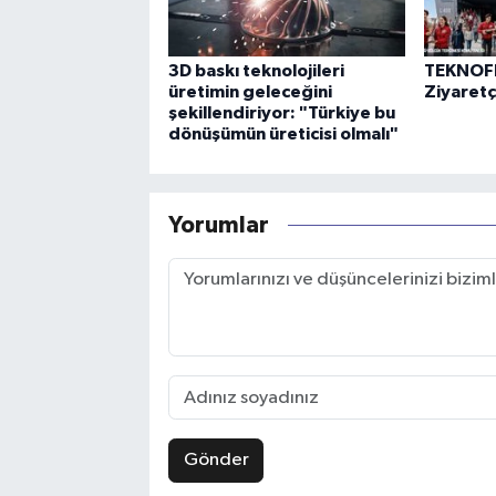
3D baskı teknolojileri
TEKNOFE
üretimin geleceğini
Ziyaretçi
şekillendiriyor: "Türkiye bu
dönüşümün üreticisi olmalı"
Yorumlar
Gönder