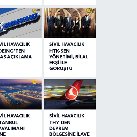
VIL HAVACILIK
SIVIL HAVACILIK
OEING'TEN
HTK-SEN
LAŞ AÇIKLAMA
YÖNETİMİ, BİLAL
EKŞİ İLE
GÖRÜŞTÜ
VIL HAVACILIK
SIVIL HAVACILIK
STANBUL
THY'DEN
AVALİMANI
DEPREM
İNE
BÖLGESİNE İLAVE