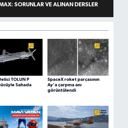
MAX: SORUNLAR VE ALINAN DERSLER
Delici TOLUN P
SpaceX roket parçasının
Gücüyle Sahada
Ay'a çarpma anı
görüntülendi