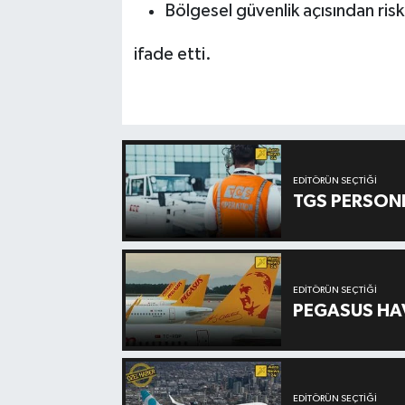
Bölgesel güvenlik açısından risk 
ifade etti.
EDITÖRÜN SEÇTIĞI
TGS PERSON
EDITÖRÜN SEÇTIĞI
PEGASUS HAV
EDITÖRÜN SEÇTIĞI