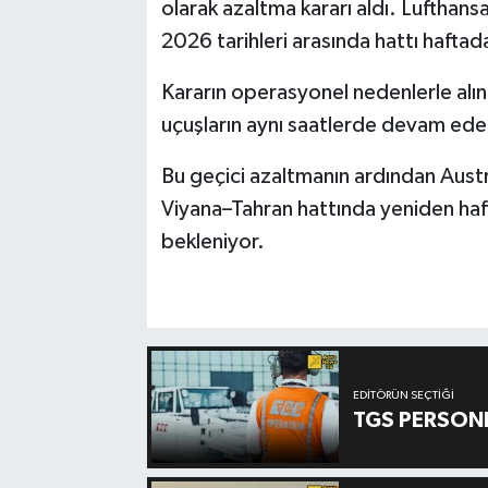
olarak azaltma kararı aldı. Lufthan
2026 tarihleri arasında hattı haftad
Kararın operasyonel nedenlerle alın
uçuşların aynı saatlerde devam edec
Bu geçici azaltmanın ardından Austri
Viyana–Tahran hattında yeniden haft
bekleniyor.
EDITÖRÜN SEÇTIĞI
TGS PERSON