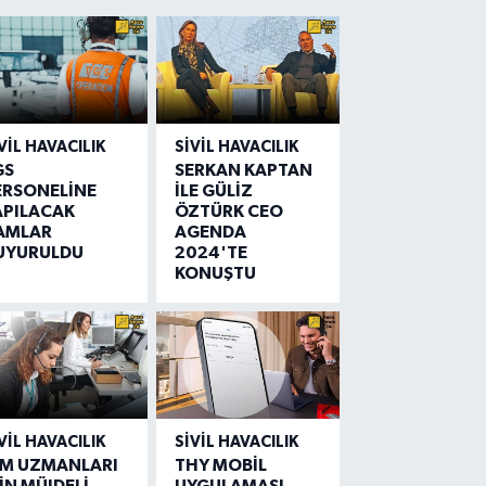
VIL HAVACILIK
SIVIL HAVACILIK
GS
SERKAN KAPTAN
ERSONELİNE
İLE GÜLİZ
APILACAK
ÖZTÜRK CEO
AMLAR
AGENDA
UYURULDU
2024'TE
KONUŞTU
VIL HAVACILIK
SIVIL HAVACILIK
IM UZMANLARI
THY MOBİL
İN MÜJDELİ
UYGULAMASI