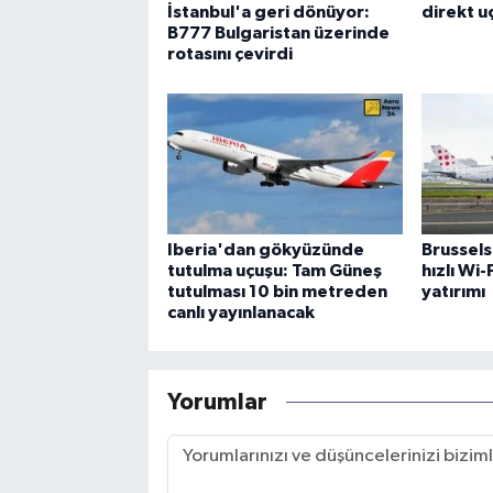
İstanbul'a geri dönüyor:
direkt uç
B777 Bulgaristan üzerinde
rotasını çevirdi
Iberia'dan gökyüzünde
Brussels
tutulma uçuşu: Tam Güneş
hızlı Wi
tutulması 10 bin metreden
yatırımı
canlı yayınlanacak
Yorumlar