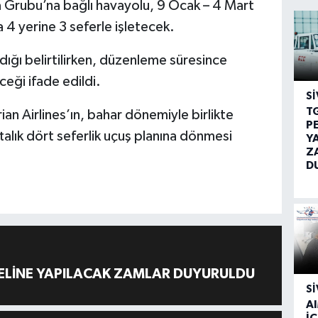
sa Grubu’na bağlı havayolu, 9 Ocak – 4 Mart
a 4 yerine 3 seferle işletecek.
dığı belirtilirken, düzenleme süresince
eği ifade edildi.
SI
T
an Airlines’ın, bahar dönemiyle birlikte
P
alık dört seferlik uçuş planına dönmesi
Y
Z
D
ELİNE YAPILACAK ZAMLAR DUYURULDU
SI
A
İÇ