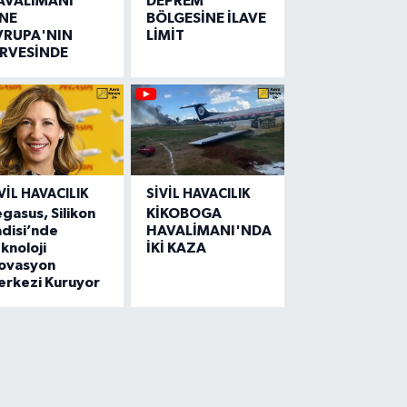
AVALİMANI
DEPREM
İNE
BÖLGESİNE İLAVE
VRUPA'NIN
LİMİT
İRVESİNDE
VIL HAVACILIK
SIVIL HAVACILIK
gasus, Silikon
KİKOBOGA
disi’nde
HAVALİMANI'NDA
knoloji
İKİ KAZA
novasyon
erkezi Kuruyor