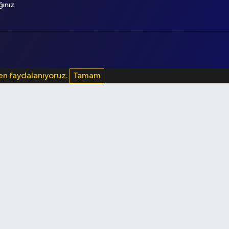
ğınız
den faydalanıyoruz.
Tamam