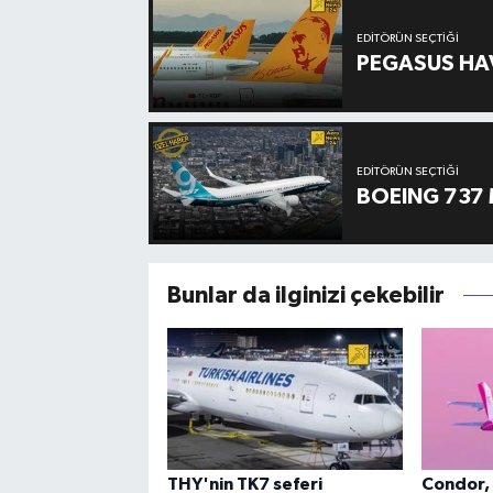
EDITÖRÜN SEÇTIĞI
PEGASUS HAV
EDITÖRÜN SEÇTIĞI
BOEING 737 
Bunlar da ilginizi çekebilir
THY'nin TK7 seferi
Condor, 