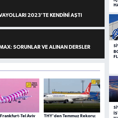
H
AYOLLARI 2023'TE KENDİNİ AŞTI
SI
MAX: SORUNLAR VE ALINAN DERSLER
B
F
SI
İ
Frankfurt-Tel Aviv
THY'den Temmuz Rekoru: