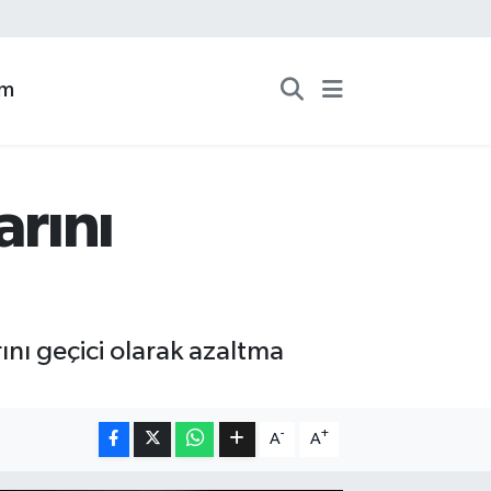
zm
arını
ını geçici olarak azaltma
-
+
A
A