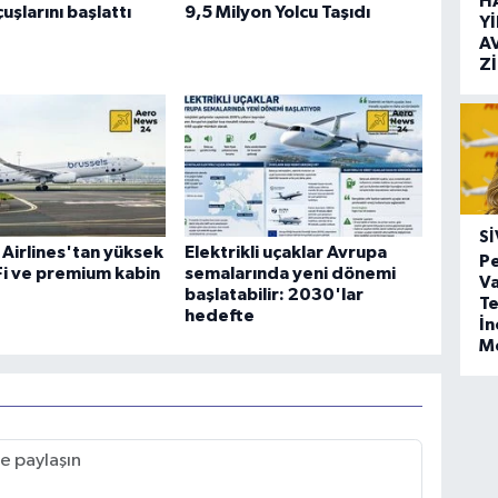
H
uşlarını başlattı
9,5 Milyon Yolcu Taşıdı
Y
A
Z
SI
 Airlines'tan yüksek
Elektrikli uçaklar Avrupa
Pe
-Fi ve premium kabin
semalarında yeni dönemi
Va
başlatabilir: 2030'lar
Te
hedefte
İ
M