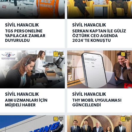
SIVIL HAVACILIK
SIVIL HAVACILIK
TGS PERSONELİNE
SERKAN KAPTAN İLE GÜLİZ
YAPILACAK ZAMLAR
ÖZTÜRK CEO AGENDA
DUYURULDU
2024'TE KONUŞTU
SIVIL HAVACILIK
SIVIL HAVACILIK
AIM UZMANLARI İÇİN
THY MOBİL UYGULAMASI
MÜJDELİ HABER
GÜNCELLENDİ