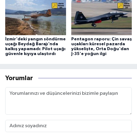
İzmir'deki yangın söndürme
Pentagon raporu: Çin savaş
uçağı Beydağ Barajı'nda
uçakları küresel pazarda
kalkış yapamadı: Pilot uçağı
yükselişte, Orta Doğu'dan
güvenle kıyıya ulaştırdı
J-35'e yoğun ilgi
Yorumlar