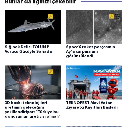
Bunlar da ilginizi çekebilir
Sığınak Delici TOLUN P
SpaceX roket parçasının
Vurucu Gücüyle Sahada
Ay'a çarpma anı
görüntülendi
3D baskı teknolojileri
TEKNOFEST Mavi Vatan
üretimin geleceğini
Ziyaretçi Kayıtları Başladı
şekillendiriyor: "Türkiye bu
dönüşümün üreticisi olmalı"