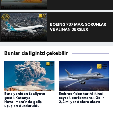
BOEING 737 MAX: SORUNLAR
VE ALINAN DERSLER
Bunlar da ilginizi çekebilir
Etna yeniden faaliyete
Embraer'den tarihi ikinci
geçti: Katanya
çeyrek performansı: Gelir
Havalimanı'nda geliş
2,2 milyar dolara ulaştı
uçuşları durduruldu