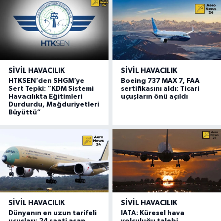
SIVIL HAVACILIK
SIVIL HAVACILIK
HTKSEN’den SHGM’ye
Boeing 737 MAX 7, FAA
Sert Tepki: “KDM Sistemi
sertifikasını aldı: Ticari
Havacılıkta Eğitimleri
uçuşların önü açıldı
Durdurdu, Mağduriyetleri
Büyüttü”
SIVIL HAVACILIK
SIVIL HAVACILIK
Dünyanın en uzun tarifeli
IATA: Küresel hava
uçuşları: 24 saati aşan
yolculuğu talebi