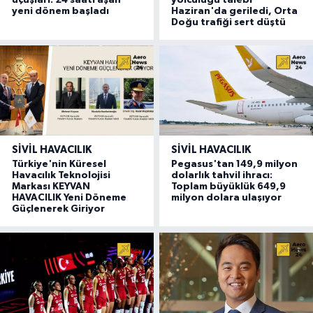
yeni dönem başladı
Haziran'da geriledi, Orta
Doğu trafiği sert düştü
SIVIL HAVACILIK
SIVIL HAVACILIK
Türkiye'nin Küresel
Pegasus'tan 149,9 milyon
Havacılık Teknolojisi
dolarlık tahvil ihracı:
Markası KEYVAN
Toplam büyüklük 649,9
HAVACILIK Yeni Döneme
milyon dolara ulaşıyor
Güçlenerek Giriyor