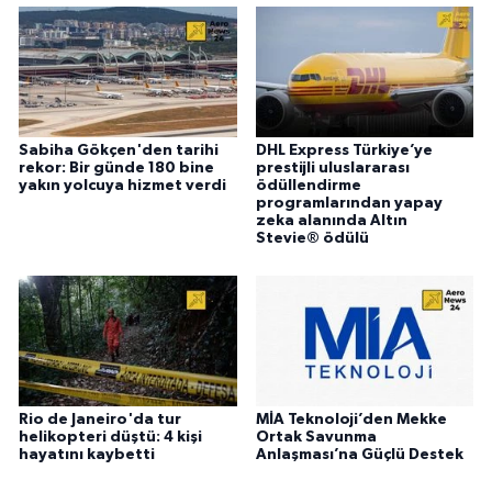
Sabiha Gökçen'den tarihi
DHL Express Türkiye’ye
rekor: Bir günde 180 bine
prestijli uluslararası
yakın yolcuya hizmet verdi
ödüllendirme
programlarından yapay
zeka alanında Altın
Stevie® ödülü
Rio de Janeiro'da tur
MİA Teknoloji’den Mekke
helikopteri düştü: 4 kişi
Ortak Savunma
hayatını kaybetti
Anlaşması’na Güçlü Destek