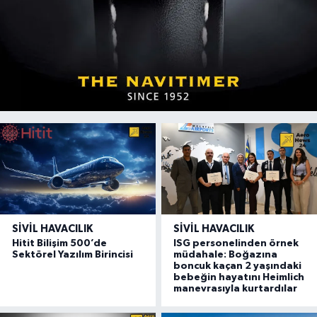
SIVIL HAVACILIK
SIVIL HAVACILIK
Hitit Bilişim 500’de
ISG personelinden örnek
Sektörel Yazılım Birincisi
müdahale: Boğazına
boncuk kaçan 2 yaşındaki
bebeğin hayatını Heimlich
manevrasıyla kurtardılar