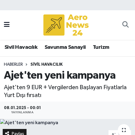
Sivil Havacılık
Savunma Sanayii
Sivil Havacılık
Savunma Sanayii
Turizm
Turizm
HABERLER
SIVIL HAVACILIK
Ajet'ten yeni kampanya
Ajet'ten 9 EUR + Vergilerden Başlayan Fiyatlarla
Yurt Dışı fırsatı
08.01.2025 - 00:01
YAYINLANMA
Paylaş
-
+
A
A