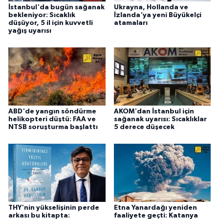
İstanbul'da bugün sağanak
Ukrayna, Hollanda ve
bekleniyor: Sıcaklık
İzlanda'ya yeni Büyükelçi
düşüyor, 5 il için kuvvetli
atamaları
yağış uyarısı
ABD'de yangın söndürme
AKOM'dan İstanbul için
helikopteri düştü: FAA ve
sağanak uyarısı: Sıcaklıklar
NTSB soruşturma başlattı
5 derece düşecek
THY'nin yükselişinin perde
Etna Yanardağı yeniden
arkası bu kitapta:
faaliyete geçti: Katanya