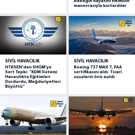
bebeğin hayatını Heimlich
manevrasıyla kurtardılar
SIVIL HAVACILIK
SIVIL HAVACILIK
HTKSEN’den SHGM’ye
Boeing 737 MAX 7, FAA
Sert Tepki: “KDM Sistemi
sertifikasını aldı: Ticari
Havacılıkta Eğitimleri
uçuşların önü açıldı
Durdurdu, Mağduriyetleri
Büyüttü”