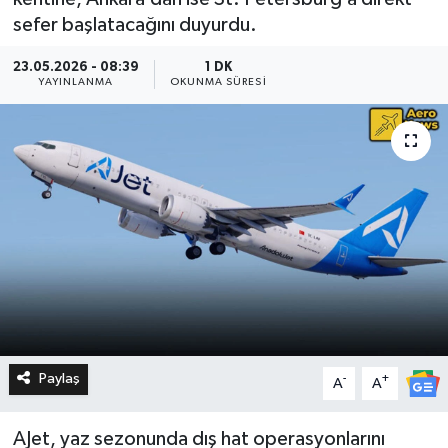
sefer başlatacağını duyurdu.
23.05.2026 - 08:39
1 DK
YAYINLANMA
OKUNMA SÜRESI
Paylaş
-
+
A
A
AJet, yaz sezonunda dış hat operasyonlarını