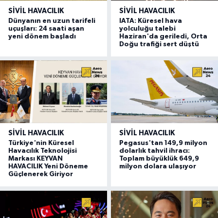
SIVIL HAVACILIK
SIVIL HAVACILIK
Dünyanın en uzun tarifeli
IATA: Küresel hava
uçuşları: 24 saati aşan
yolculuğu talebi
yeni dönem başladı
Haziran'da geriledi, Orta
Doğu trafiği sert düştü
SIVIL HAVACILIK
SIVIL HAVACILIK
Türkiye'nin Küresel
Pegasus'tan 149,9 milyon
Havacılık Teknolojisi
dolarlık tahvil ihracı:
Markası KEYVAN
Toplam büyüklük 649,9
HAVACILIK Yeni Döneme
milyon dolara ulaşıyor
Güçlenerek Giriyor