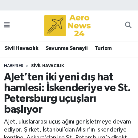
Sivil Havacılık
Savunma Sanayii
Sivil Havacılık
Savunma Sanayii
Turizm
Turizm
HABERLER
SIVIL HAVACILIK
AJet’ten iki yeni dış hat
hamlesi: İskenderiye ve St.
Petersburg uçuşları
başlıyor
AJet, uluslararası uçuş ağını genişletmeye devam
ediyor. Şirket, İstanbul’dan Mısır’ın İskenderiye
kentine, Ankara’dan ise St. Petersburg’a direkt