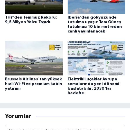
THY'den Temmuz Rekoru:
Iberia'dan gökyüzünde
9,5 Milyon Yolcu Taşıdı
tutulma uçuşu: Tam Güneş
tutulması 10 bin metreden
canlı yayınlanacak
Brussels Airlines'tan yüksek
Elektrikli uçaklar Avrupa
hızlı Wi-Fi ve premium kabin
semalarında yeni dönemi
yatırımı
başlatabilir: 2030'lar
hedefte
Yorumlar