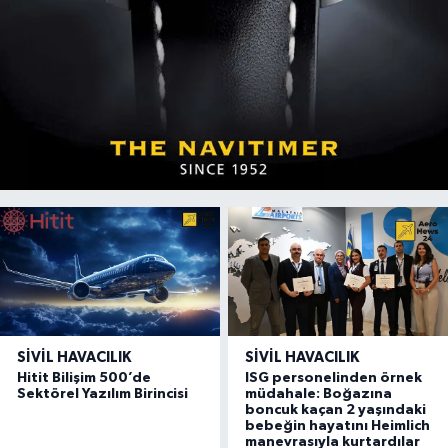
SIVIL HAVACILIK
SIVIL HAVACILIK
Hitit Bilişim 500’de
ISG personelinden örnek
Sektörel Yazılım Birincisi
müdahale: Boğazına
boncuk kaçan 2 yaşındaki
bebeğin hayatını Heimlich
manevrasıyla kurtardılar