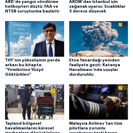
ABD'de yangın söndürme
AKOM'dan İstanbul için
helikopteri düştü: FAA ve
sağanak uyarısı: Sıcaklıklar
NTSB soruşturma başlattı
5 derece düşecek
THY'nin yükselişinin perde
Etna Yanardağı yeniden
arkası bu kitapta:
faaliyete geçti: Katanya
"Yirmibirinci Yüzyıl
Havalimanı'nda uçuşlar
Göktürkleri"
durduruldu
Tayland bölgesel
Malaysia Airlines'tan tüm
havalimanlarını küresel
pilotlara zorunlu
merkezlere dönüştürüyor
uyuşturucu testi kararı