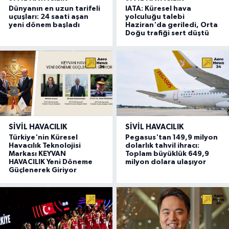
Dünyanın en uzun tarifeli
IATA: Küresel hava
uçuşları: 24 saati aşan
yolculuğu talebi
yeni dönem başladı
Haziran'da geriledi, Orta
Doğu trafiği sert düştü
SIVIL HAVACILIK
SIVIL HAVACILIK
Türkiye'nin Küresel
Pegasus'tan 149,9 milyon
Havacılık Teknolojisi
dolarlık tahvil ihracı:
Markası KEYVAN
Toplam büyüklük 649,9
HAVACILIK Yeni Döneme
milyon dolara ulaşıyor
Güçlenerek Giriyor