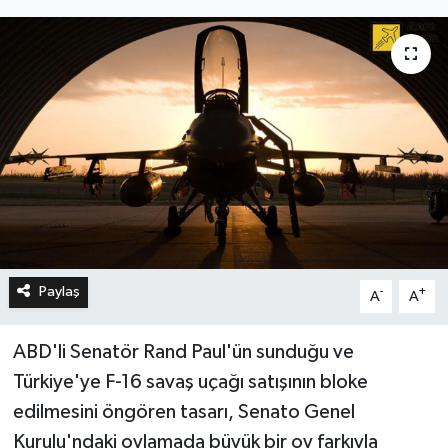
Paylaş
-
+
A
A
ABD'li Senatör Rand Paul'ün sunduğu ve
Türkiye'ye F-16 savaş uçağı satışının bloke
edilmesini öngören tasarı, Senato Genel
Kurulu'ndaki oylamada büyük bir oy farkıyla