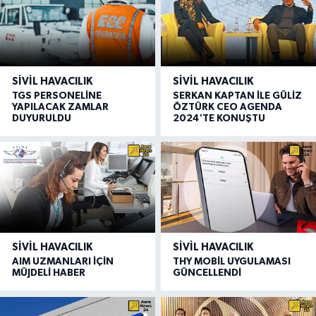
SIVIL HAVACILIK
SIVIL HAVACILIK
TGS PERSONELİNE
SERKAN KAPTAN İLE GÜLİZ
YAPILACAK ZAMLAR
ÖZTÜRK CEO AGENDA
DUYURULDU
2024'TE KONUŞTU
SIVIL HAVACILIK
SIVIL HAVACILIK
AIM UZMANLARI İÇİN
THY MOBİL UYGULAMASI
MÜJDELİ HABER
GÜNCELLENDİ