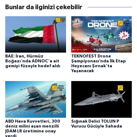
Bunlar da ilginizi çekebilir
BAE: İran, Hürmüz
TEKNOFEST Drone
Boğazı'nda ADNOC'a ait
Şampiyonası’nda İlk Etap
gemiyi füzeyle hedef aldı
Heyecanı Şırnak’ta
Yaşanacak
ABD Hava Kuvvetleri, 300
Sığınak Delici TOLUN P
deniz milini aşan menzilli
Vurucu Gücüyle Sahada
JDAM LR üretimine onay
verdi