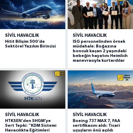
SIVIL HAVACILIK
SIVIL HAVACILIK
Hitit Bilişim 500’de
ISG personelinden örnek
Sektörel Yazılım Birincisi
müdahale: Boğazına
boncuk kaçan 2 yaşındaki
bebeğin hayatını Heimlich
manevrasıyla kurtardılar
SIVIL HAVACILIK
SIVIL HAVACILIK
HTKSEN’den SHGM’ye
Boeing 737 MAX 7, FAA
Sert Tepki: “KDM Sistemi
sertifikasını aldı: Ticari
Havacılıkta Eğitimleri
uçuşların önü açıldı