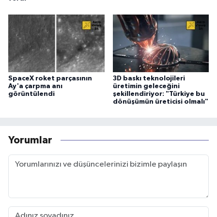
SpaceX roket parçasının
3D baskı teknolojileri
Ay'a çarpma anı
üretimin geleceğini
görüntülendi
şekillendiriyor: "Türkiye bu
dönüşümün üreticisi olmalı"
Yorumlar