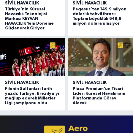
SIVIL HAVACILIK
SIVIL HAVACILIK
Türkiye'nin Küresel
Pegasus'tan 149,9 milyon
Havacılık Teknolojisi
dolarlık tahvil ihracı:
Markası KEYVAN
Toplam büyüklük 649,9
HAVACILIK Yeni Döneme
milyon dolara ulaşıyor
Güçlenerek Giriyor
SIVIL HAVACILIK
SIVIL HAVACILIK
Filenin Sultanları tarih
Plaza Premium'un Ticari
yazdı: Türkiye, Brezilya'yı
Lideri Küresel Havalimanı
mağlup ederek Milletler
Platformunda Görev
Ligi şampiyonu oldu
Alacak