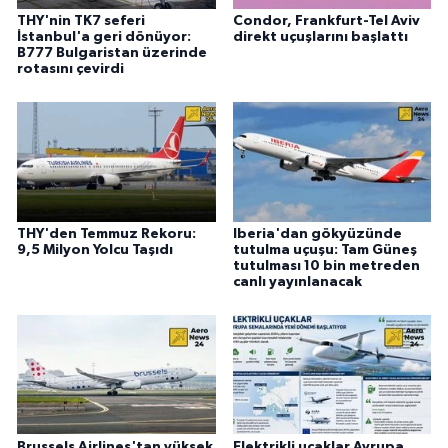
THY'nin TK7 seferi
Condor, Frankfurt-Tel Aviv
İstanbul'a geri dönüyor:
direkt uçuşlarını başlattı
B777 Bulgaristan üzerinde
rotasını çevirdi
THY'den Temmuz Rekoru:
Iberia'dan gökyüzünde
9,5 Milyon Yolcu Taşıdı
tutulma uçuşu: Tam Güneş
tutulması 10 bin metreden
canlı yayınlanacak
Brussels Airlines'tan yüksek
Elektrikli uçaklar Avrupa