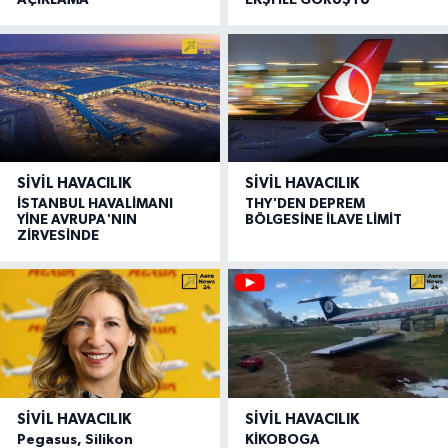
AÇIKLAMA
EKŞİ İLE GÖRÜŞTÜ
SIVIL HAVACILIK
SIVIL HAVACILIK
İSTANBUL HAVALİMANI
THY'DEN DEPREM
YİNE AVRUPA'NIN
BÖLGESİNE İLAVE LİMİT
ZİRVESİNDE
SIVIL HAVACILIK
SIVIL HAVACILIK
Pegasus, Silikon
KİKOBOGA