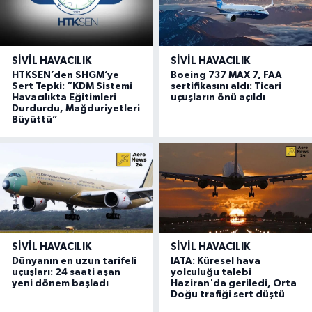
SIVIL HAVACILIK
SIVIL HAVACILIK
HTKSEN’den SHGM’ye
Boeing 737 MAX 7, FAA
Sert Tepki: “KDM Sistemi
sertifikasını aldı: Ticari
Havacılıkta Eğitimleri
uçuşların önü açıldı
Durdurdu, Mağduriyetleri
Büyüttü”
SIVIL HAVACILIK
SIVIL HAVACILIK
Dünyanın en uzun tarifeli
IATA: Küresel hava
uçuşları: 24 saati aşan
yolculuğu talebi
yeni dönem başladı
Haziran'da geriledi, Orta
Doğu trafiği sert düştü