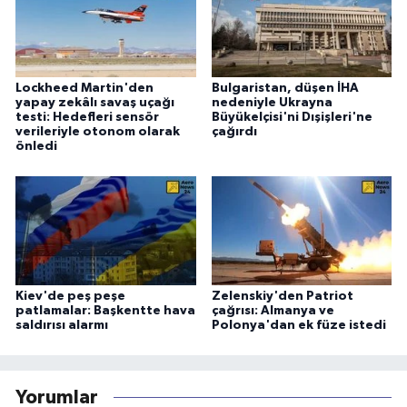
Lockheed Martin'den
Bulgaristan, düşen İHA
yapay zekâlı savaş uçağı
nedeniyle Ukrayna
testi: Hedefleri sensör
Büyükelçisi'ni Dışişleri'ne
verileriyle otonom olarak
çağırdı
önledi
Kiev'de peş peşe
Zelenskiy'den Patriot
patlamalar: Başkentte hava
çağrısı: Almanya ve
saldırısı alarmı
Polonya'dan ek füze istedi
Yorumlar