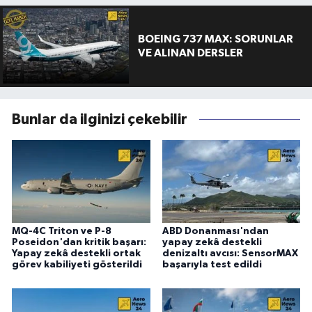
BOEING 737 MAX: SORUNLAR
VE ALINAN DERSLER
Bunlar da ilginizi çekebilir
MQ-4C Triton ve P-8
ABD Donanması'ndan
Poseidon'dan kritik başarı:
yapay zekâ destekli
Yapay zekâ destekli ortak
denizaltı avcısı: SensorMAX
görev kabiliyeti gösterildi
başarıyla test edildi