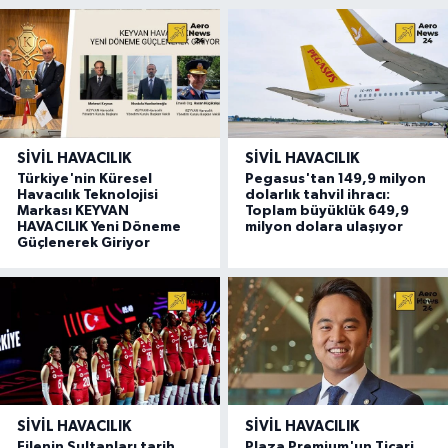
SIVIL HAVACILIK
SIVIL HAVACILIK
Türkiye'nin Küresel
Pegasus'tan 149,9 milyon
Havacılık Teknolojisi
dolarlık tahvil ihracı:
Markası KEYVAN
Toplam büyüklük 649,9
HAVACILIK Yeni Döneme
milyon dolara ulaşıyor
Güçlenerek Giriyor
SIVIL HAVACILIK
SIVIL HAVACILIK
Filenin Sultanları tarih
Plaza Premium'un Ticari