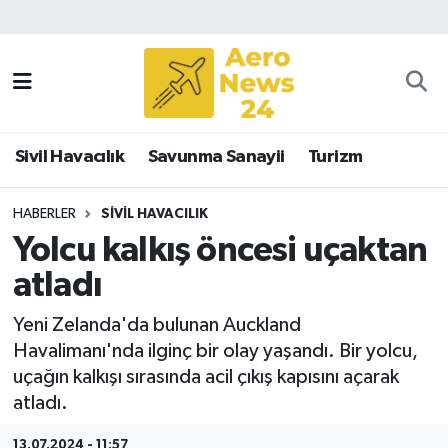
Sivil Havacılık
Savunma Sanayii
Sivil Havacılık
Savunma Sanayii
Turizm
Turizm
HABERLER
SIVIL HAVACILIK
Yolcu kalkış öncesi uçaktan
atladı
Yeni Zelanda'da bulunan Auckland
Havalimanı'nda ilginç bir olay yaşandı. Bir yolcu,
uçağın kalkışı sırasında acil çıkış kapısını açarak
atladı.
13.07.2024 - 11:57