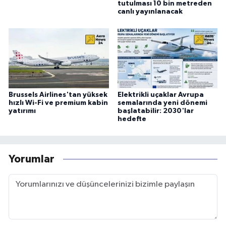
tutulması 10 bin metreden
canlı yayınlanacak
Brussels Airlines'tan yüksek
Elektrikli uçaklar Avrupa
hızlı Wi-Fi ve premium kabin
semalarında yeni dönemi
yatırımı
başlatabilir: 2030'lar
hedefte
Yorumlar