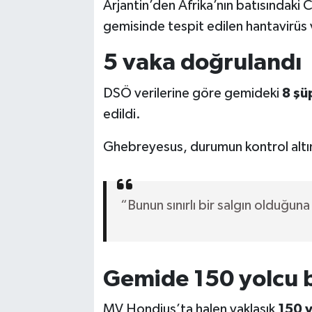
Arjantin’den Afrika’nın batısındak
gemisinde tespit edilen hantavirüs v
5 vaka doğrulandı
DSÖ verilerine göre gemideki
8 şü
edildi.
Ghebreyesus, durumun kontrol altı
“Bunun sınırlı bir salgın olduğun
Gemide 150 yolcu 
MV Hondius’ta halen yaklaşık
150 