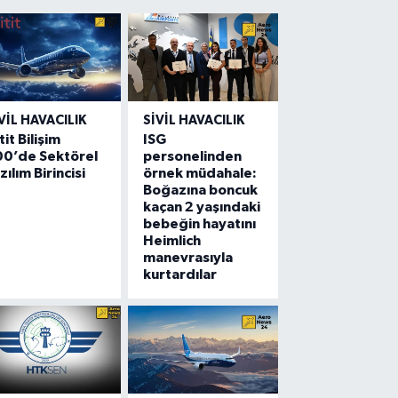
VIL HAVACILIK
SIVIL HAVACILIK
tit Bilişim
ISG
00’de Sektörel
personelinden
zılım Birincisi
örnek müdahale:
Boğazına boncuk
kaçan 2 yaşındaki
bebeğin hayatını
Heimlich
manevrasıyla
kurtardılar