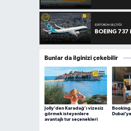
EDITÖRÜN SEÇTIĞI
BOEING 737 
Bunlar da ilginizi çekebilir
Jolly’den Karadağ’ı vizesiz
Booking
görmek isteyenlere
Dubai’ye
avantajlı tur seçenekleri