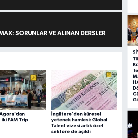
MAX: SORUNLAR VE ALINAN DERSLER
SI
Tü
Kü
Te
M
HA
D
G
Gi
Agora’dan
İngiltere’den küresel
 iki FAM Trip
yetenek hamlesi: Global
Talent vizesi artık özel
sektöre de açıldı