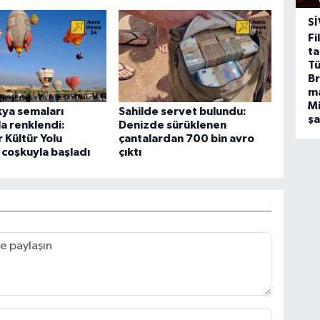
SI
Fi
ta
Tü
Br
m
Mi
ya semaları
Sahilde servet bulundu:
ş
la renklendi:
Denizde sürüklenen
 Kültür Yolu
çantalardan 700 bin avro
i coşkuyla başladı
çıktı