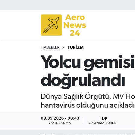
Sivil Havacılık
Savunma Sanayii
HABERLER
TURIZM
Turizm
Yolcu gemisi
doğrulandı
Dünya Sağlık Örgütü, MV Hond
hantavirüs olduğunu açıkladı
08.05.2026 - 00:43
1 DK
YAYINLANMA
OKUNMA SÜRESI