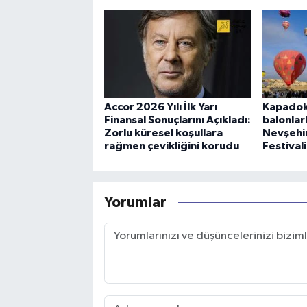
Accor 2026 Yılı İlk Yarı
Kapadok
Finansal Sonuçlarını Açıkladı:
balonlar
Zorlu küresel koşullara
Nevşehir
rağmen çevikliğini korudu
Festival
Yorumlar