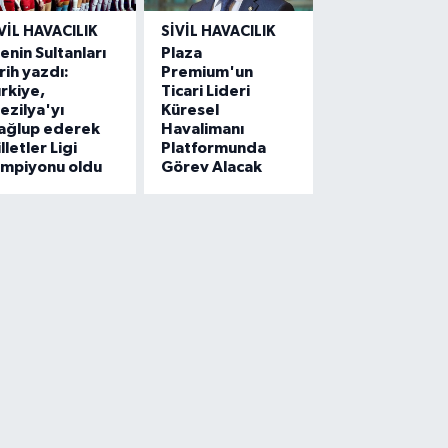
VIL HAVACILIK
SIVIL HAVACILIK
lenin Sultanları
Plaza
rih yazdı:
Premium'un
rkiye,
Ticari Lideri
ezilya'yı
Küresel
ağlup ederek
Havalimanı
lletler Ligi
Platformunda
ampiyonu oldu
Görev Alacak