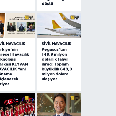
düştü
VIL HAVACILIK
SIVIL HAVACILIK
rkiye'nin
Pegasus'tan
resel Havacılık
149,9 milyon
knolojisi
dolarlık tahvil
arkası KEYVAN
ihracı: Toplam
VACILIK Yeni
büyüklük 649,9
öneme
milyon dolara
üçlenerek
ulaşıyor
riyor