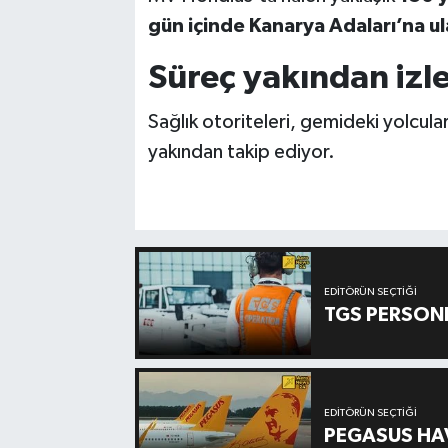
gün içinde Kanarya Adaları’na u
Süreç yakından izl
Sağlık otoriteleri, gemideki yolcular
yakından takip ediyor.
EDITÖRÜN SEÇTIĞI
TGS PERSON
EDITÖRÜN SEÇTIĞI
PEGASUS HAV