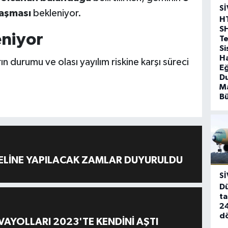
SI
laşması
bekleniyor.
H
S
eniyor
T
Si
Ha
ın durumu ve olası yayılım riskine karşı süreci
Eğ
D
Ma
B
ELİNE YAPILACAK ZAMLAR DUYURULDU
SI
Dü
ta
24
d
AYOLLARI 2023'TE KENDİNİ AŞTI