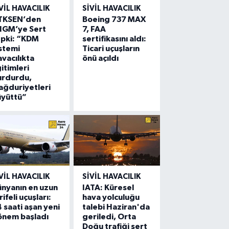
VIL HAVACILIK
SIVIL HAVACILIK
TKSEN’den
Boeing 737 MAX
HGM’ye Sert
7, FAA
epki: “KDM
sertifikasını aldı:
stemi
Ticari uçuşların
vacılıkta
önü açıldı
itimleri
urdurdu,
ğduriyetleri
üyüttü”
VIL HAVACILIK
SIVIL HAVACILIK
nyanın en uzun
IATA: Küresel
rifeli uçuşları:
hava yolculuğu
 saati aşan yeni
talebi Haziran'da
önem başladı
geriledi, Orta
Doğu trafiği sert