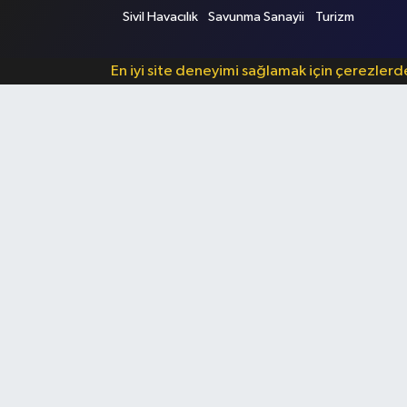
Sivil Havacılık
Savunma Sanayii
Turizm
En iyi site deneyimi sağlamak için çerezler