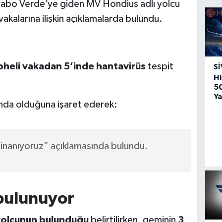
i Cabo Verde’ye giden MV Hondius adlı yolcu
akalarına ilişkin açıklamalarda bulundu.
pheli vakadan 5’inde hantavirüs
tespit
SI
Hi
5
Ya
nda olduğuna işaret ederek:
a inanıyoruz” açıklamasında bulundu.
bulunuyor
yolcunun bulunduğu
belirtilirken, geminin
3