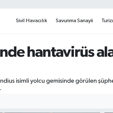
Sivil Havacılık
Savunma Sanayii
Turi
nde hantavirüs al
ius isimli yolcu gemisinde görülen şüphel
.