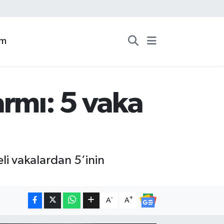
zm
armı: 5 vaka
i vakalardan 5’inin
-
+
A
A