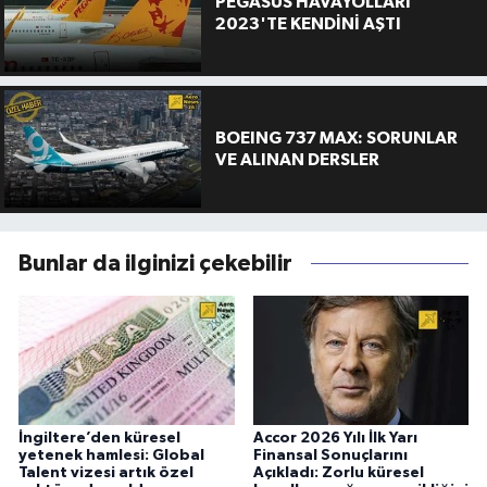
PEGASUS HAVAYOLLARI
2023'TE KENDİNİ AŞTI
BOEING 737 MAX: SORUNLAR
VE ALINAN DERSLER
Bunlar da ilginizi çekebilir
İngiltere’den küresel
Accor 2026 Yılı İlk Yarı
yetenek hamlesi: Global
Finansal Sonuçlarını
Talent vizesi artık özel
Açıkladı: Zorlu küresel