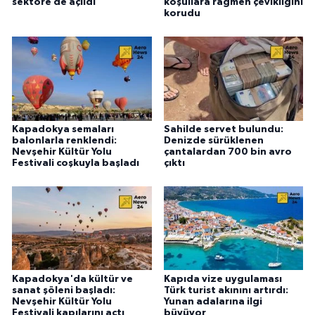
sektöre de açıldı
koşullara rağmen çevikliğini
korudu
Kapadokya semaları
Sahilde servet bulundu:
balonlarla renklendi:
Denizde sürüklenen
Nevşehir Kültür Yolu
çantalardan 700 bin avro
Festivali coşkuyla başladı
çıktı
Kapadokya'da kültür ve
Kapıda vize uygulaması
sanat şöleni başladı:
Türk turist akınını artırdı:
Nevşehir Kültür Yolu
Yunan adalarına ilgi
Festivali kapılarını açtı
büyüyor