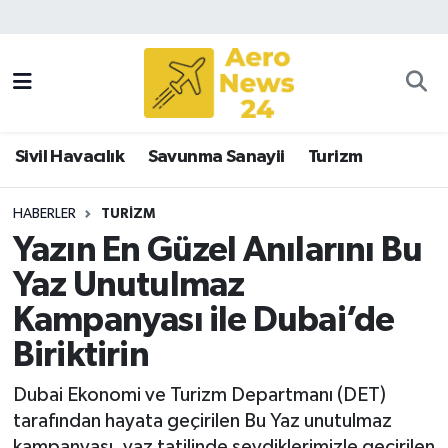
Sivil Havacılık
Savunma Sanayii
Sivil Havacılık
Savunma Sanayii
Turizm
Turizm
HABERLER
TURIZM
Yazın En Güzel Anılarını Bu
Yaz Unutulmaz
Kampanyası ile Dubai’de
Biriktirin
Dubai Ekonomi ve Turizm Departmanı (DET)
tarafından hayata geçirilen Bu Yaz unutulmaz
kampanyası, yaz tatilinde sevdiklerimizle geçirilen