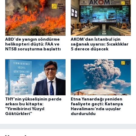
ABD'de yangın söndürme
AKOM'dan İstanbul için
helikopteri düştü: FAA ve
sağanak uyarısı: Sıcaklıklar
NTSB soruşturma başlattı
5 derece düşecek
THY'nin yükselişinin perde
Etna Yanardağı yeniden
arkası bu kitapta:
faaliyete geçti: Katanya
"Yirmibirinci Yüzyıl
Havalimanı'nda uçuşlar
Göktürkleri"
durduruldu