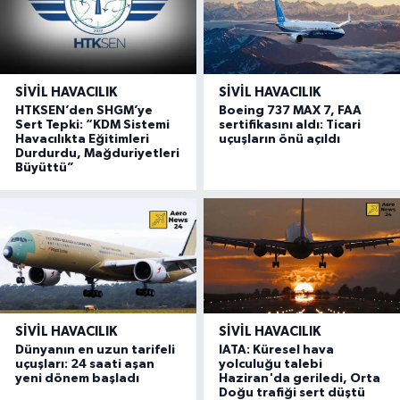
SIVIL HAVACILIK
SIVIL HAVACILIK
HTKSEN’den SHGM’ye
Boeing 737 MAX 7, FAA
Sert Tepki: “KDM Sistemi
sertifikasını aldı: Ticari
Havacılıkta Eğitimleri
uçuşların önü açıldı
Durdurdu, Mağduriyetleri
Büyüttü”
SIVIL HAVACILIK
SIVIL HAVACILIK
Dünyanın en uzun tarifeli
IATA: Küresel hava
uçuşları: 24 saati aşan
yolculuğu talebi
yeni dönem başladı
Haziran'da geriledi, Orta
Doğu trafiği sert düştü