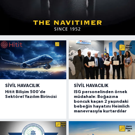
SIVIL HAVACILIK
SIVIL HAVACILIK
Hitit Bilişim 500’de
ISG personelinden örnek
Sektörel Yazılım Birincisi
müdahale: Boğazına
boncuk kaçan 2 yaşındaki
bebeğin hayatını Heimlich
manevrasıyla kurtardılar