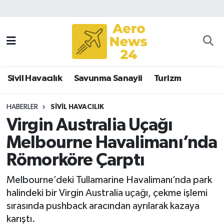
Sivil Havacılık
Savunma Sanayii
Sivil Havacılık
Savunma Sanayii
Turizm
Turizm
HABERLER
SIVIL HAVACILIK
Virgin Australia Uçağı
Melbourne Havalimanı’nda
Römorköre Çarptı
Melbourne’deki Tullamarine Havalimanı’nda park
halindeki bir Virgin Australia uçağı, çekme işlemi
sırasında pushback aracından ayrılarak kazaya
karıştı.