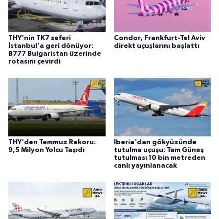
THY'nin TK7 seferi
Condor, Frankfurt-Tel Aviv
İstanbul'a geri dönüyor:
direkt uçuşlarını başlattı
B777 Bulgaristan üzerinde
rotasını çevirdi
THY'den Temmuz Rekoru:
Iberia'dan gökyüzünde
9,5 Milyon Yolcu Taşıdı
tutulma uçuşu: Tam Güneş
tutulması 10 bin metreden
canlı yayınlanacak