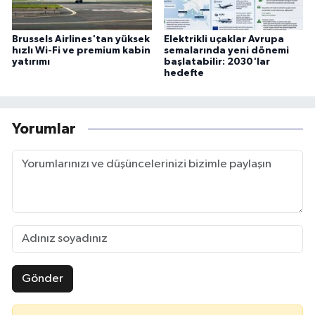
Brussels Airlines'tan yüksek
Elektrikli uçaklar Avrupa
hızlı Wi-Fi ve premium kabin
semalarında yeni dönemi
yatırımı
başlatabilir: 2030'lar
hedefte
Yorumlar
Gönder