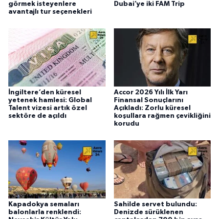
görmek isteyenlere
Dubai’ye iki FAM Trip
avantajlı tur seçenekleri
İngiltere’den küresel
Accor 2026 Yılı İlk Yarı
yetenek hamlesi: Global
Finansal Sonuçlarını
Talent vizesi artık özel
Açıkladı: Zorlu küresel
sektöre de açıldı
koşullara rağmen çevikliğini
korudu
Kapadokya semaları
Sahilde servet bulundu:
balonlarla renklendi:
Denizde sürüklenen