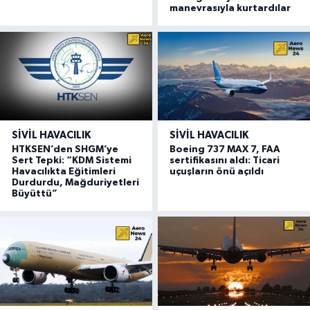
manevrasıyla kurtardılar
SIVIL HAVACILIK
SIVIL HAVACILIK
HTKSEN’den SHGM’ye
Boeing 737 MAX 7, FAA
Sert Tepki: “KDM Sistemi
sertifikasını aldı: Ticari
Havacılıkta Eğitimleri
uçuşların önü açıldı
Durdurdu, Mağduriyetleri
Büyüttü”