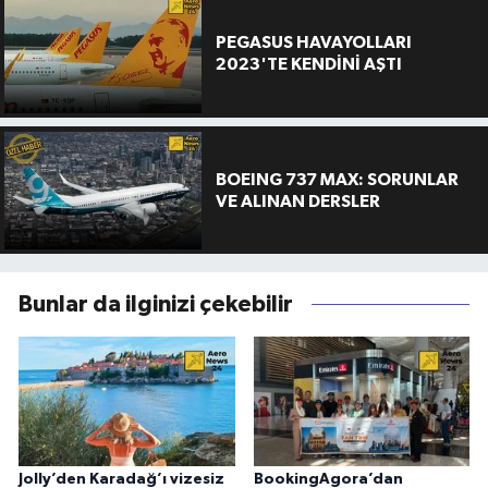
PEGASUS HAVAYOLLARI
2023'TE KENDİNİ AŞTI
BOEING 737 MAX: SORUNLAR
VE ALINAN DERSLER
Bunlar da ilginizi çekebilir
Jolly’den Karadağ’ı vizesiz
BookingAgora’dan