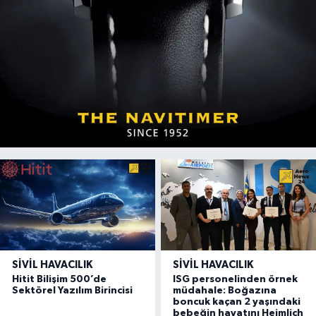
SIVIL HAVACILIK
SIVIL HAVACILIK
Hitit Bilişim 500’de
ISG personelinden örnek
Sektörel Yazılım Birincisi
müdahale: Boğazına
boncuk kaçan 2 yaşındaki
bebeğin hayatını Heimlich