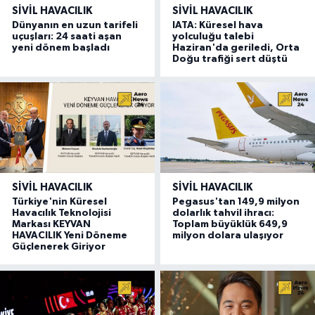
SIVIL HAVACILIK
SIVIL HAVACILIK
Dünyanın en uzun tarifeli
IATA: Küresel hava
uçuşları: 24 saati aşan
yolculuğu talebi
yeni dönem başladı
Haziran'da geriledi, Orta
Doğu trafiği sert düştü
SIVIL HAVACILIK
SIVIL HAVACILIK
Türkiye'nin Küresel
Pegasus'tan 149,9 milyon
Havacılık Teknolojisi
dolarlık tahvil ihracı:
Markası KEYVAN
Toplam büyüklük 649,9
HAVACILIK Yeni Döneme
milyon dolara ulaşıyor
Güçlenerek Giriyor