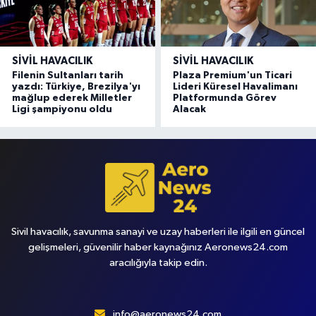
SIVIL HAVACILIK
SIVIL HAVACILIK
Filenin Sultanları tarih
Plaza Premium'un Ticari
yazdı: Türkiye, Brezilya'yı
Lideri Küresel Havalimanı
mağlup ederek Milletler
Platformunda Görev
Ligi şampiyonu oldu
Alacak
Sivil havacılık, savunma sanayi ve uzay haberleri ile ilgili en güncel
gelişmeleri, güvenilir haber kaynağınız Aeronews24.com
aracılığıyla takip edin.
info@aeronews24.com