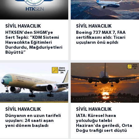
SIVIL HAVACILIK
SIVIL HAVACILIK
HTKSEN’den SHGM’ye
Boeing 737 MAX 7, FAA
Sert Tepki: “KDM Sistemi
sertifikasını aldı: Ticari
Havacılıkta Eğitimleri
uçuşların önü açıldı
Durdurdu, Mağduriyetleri
Büyüttü”
SIVIL HAVACILIK
SIVIL HAVACILIK
Dünyanın en uzun tarifeli
IATA: Küresel hava
uçuşları: 24 saati aşan
yolculuğu talebi
yeni dönem başladı
Haziran'da geriledi, Orta
Doğu trafiği sert düştü