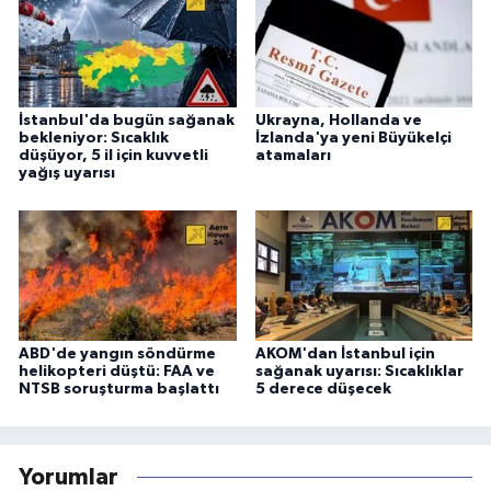
İstanbul'da bugün sağanak
Ukrayna, Hollanda ve
bekleniyor: Sıcaklık
İzlanda'ya yeni Büyükelçi
düşüyor, 5 il için kuvvetli
atamaları
yağış uyarısı
ABD'de yangın söndürme
AKOM'dan İstanbul için
helikopteri düştü: FAA ve
sağanak uyarısı: Sıcaklıklar
NTSB soruşturma başlattı
5 derece düşecek
Yorumlar