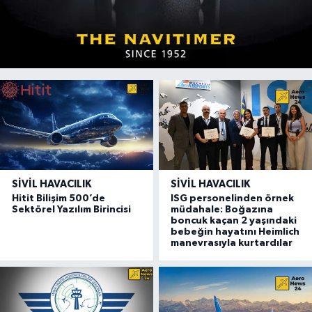
SIVIL HAVACILIK
SIVIL HAVACILIK
Hitit Bilişim 500’de
ISG personelinden örnek
Sektörel Yazılım Birincisi
müdahale: Boğazına
boncuk kaçan 2 yaşındaki
bebeğin hayatını Heimlich
manevrasıyla kurtardılar