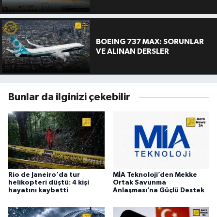
BOEING 737 MAX: SORUNLAR
VE ALINAN DERSLER
Bunlar da ilginizi çekebilir
Rio de Janeiro'da tur
MİA Teknoloji’den Mekke
helikopteri düştü: 4 kişi
Ortak Savunma
hayatını kaybetti
Anlaşması’na Güçlü Destek