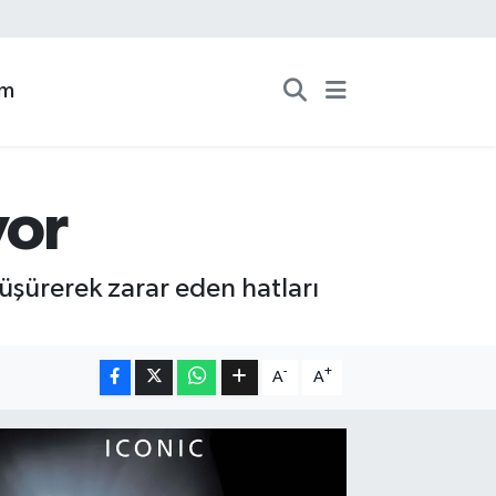
zm
yor
düşürerek zarar eden hatları
-
+
A
A