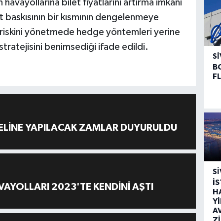
havayollarına bilet fiyatlarını artırma imkânı
 baskısının bir kısmının dengelenmeye
kıt riskini yönetmede hedge yöntemleri yerine
stratejisini benimsediği ifade edildi.
SI
B
F
ELİNE YAPILACAK ZAMLAR DUYURULDU
SI
İ
AYOLLARI 2023'TE KENDİNİ AŞTI
H
Y
A
Z