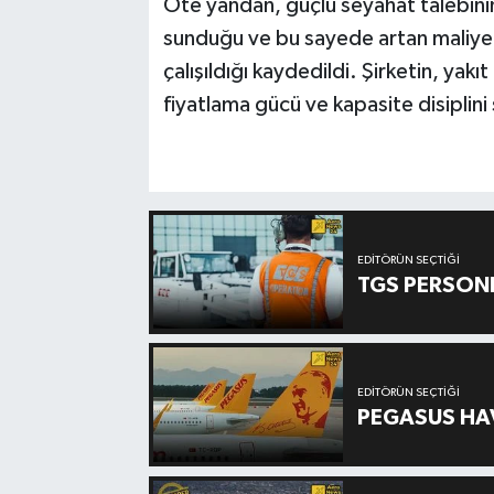
Öte yandan, güçlü seyahat talebinin 
sunduğu ve bu sayede artan maliyet
çalışıldığı kaydedildi. Şirketin, ya
fiyatlama gücü ve kapasite disiplini 
EDITÖRÜN SEÇTIĞI
TGS PERSON
EDITÖRÜN SEÇTIĞI
PEGASUS HAV