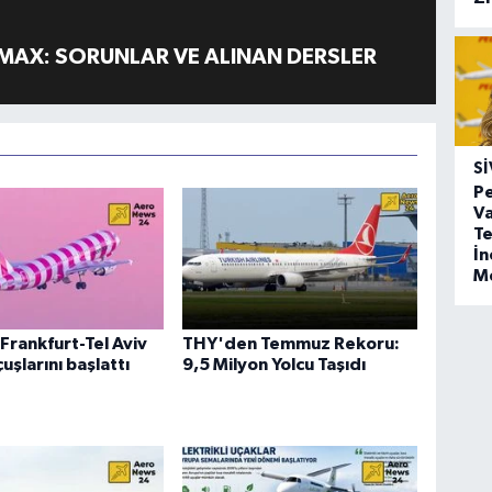
MAX: SORUNLAR VE ALINAN DERSLER
SI
Pe
Va
Te
İ
M
Frankfurt-Tel Aviv
THY'den Temmuz Rekoru:
uşlarını başlattı
9,5 Milyon Yolcu Taşıdı