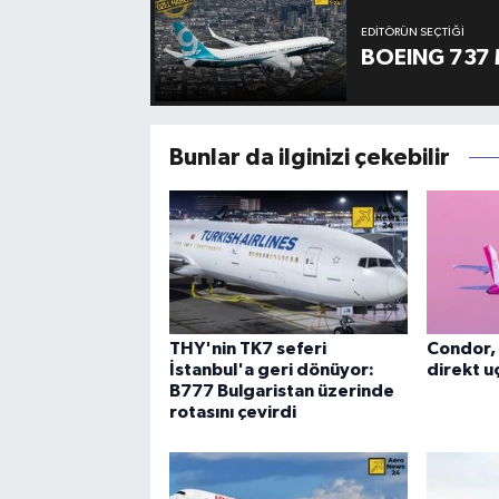
EDITÖRÜN SEÇTIĞI
BOEING 737 
Bunlar da ilginizi çekebilir
THY'nin TK7 seferi
Condor, 
İstanbul'a geri dönüyor:
direkt uç
B777 Bulgaristan üzerinde
rotasını çevirdi