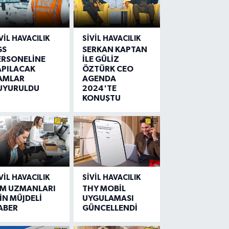
VIL HAVACILIK
SIVIL HAVACILIK
GS
SERKAN KAPTAN
ERSONELİNE
İLE GÜLİZ
APILACAK
ÖZTÜRK CEO
AMLAR
AGENDA
UYURULDU
2024'TE
KONUŞTU
VIL HAVACILIK
SIVIL HAVACILIK
IM UZMANLARI
THY MOBİL
İN MÜJDELİ
UYGULAMASI
ABER
GÜNCELLENDİ