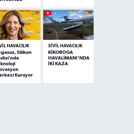
VIL HAVACILIK
SIVIL HAVACILIK
gasus, Silikon
KİKOBOGA
disi’nde
HAVALİMANI'NDA
knoloji
İKİ KAZA
novasyon
erkezi Kuruyor