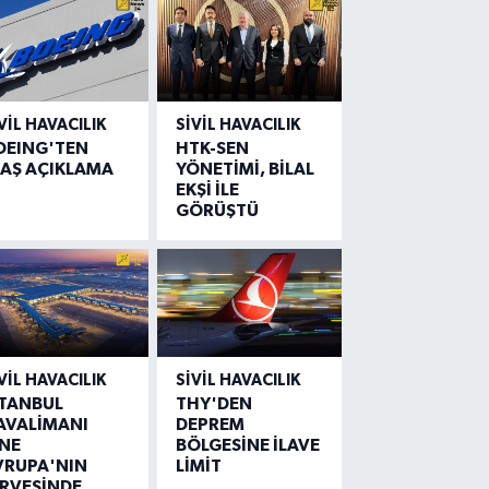
VIL HAVACILIK
SIVIL HAVACILIK
OEING'TEN
HTK-SEN
LAŞ AÇIKLAMA
YÖNETİMİ, BİLAL
EKŞİ İLE
GÖRÜŞTÜ
VIL HAVACILIK
SIVIL HAVACILIK
STANBUL
THY'DEN
AVALİMANI
DEPREM
İNE
BÖLGESİNE İLAVE
VRUPA'NIN
LİMİT
İRVESİNDE