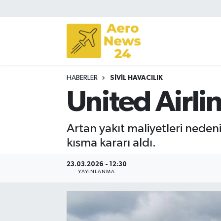
Sivil Havacılık
Savunma Sanayii
HABERLER
SIVIL HAVACILIK
Turizm
United Airli
Artan yakıt maliyetleri neden
kısma kararı aldı.
23.03.2026 - 12:30
YAYINLANMA