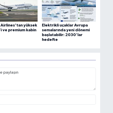
 Airlines'tan yüksek
Elektrikli uçaklar Avrupa
-Fi ve premium kabin
semalarında yeni dönemi
başlatabilir: 2030'lar
hedefte