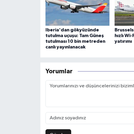
Iberia'dan gökyüzünde
Brussels
tutulma uçuşu: Tam Güneş
hızlı Wi
tutulması 10 bin metreden
yatırımı
canlı yayınlanacak
Yorumlar