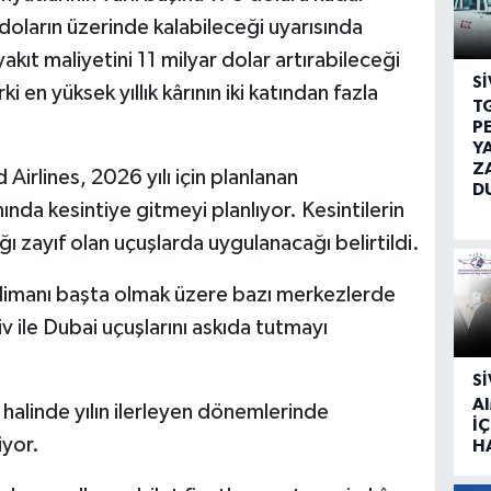
oların üzerinde kalabileceği uyarısında
yakıt maliyetini 11 milyar dolar artırabileceği
SI
 en yüksek yıllık kârının iki katından fazla
T
P
Y
Z
irlines, 2026 yılı için planlanan
D
nda kesintiye gitmeyi planlıyor. Kesintilerin
ığı zayıf olan uçuşlarda uygulanacağı belirtildi.
limanı başta olmak üzere bazı merkezlerde
v ile Dubai uçuşlarını askıda tutmayı
SI
A
i halinde yılın ilerleyen dönemlerinde
İÇ
iyor.
H