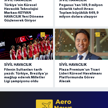
SIVIL HAVACILIK
SIVIL HAVACILIK
Türkiye'nin Küresel
Pegasus'tan 149,9 milyon
Havacılık Teknolojisi
dolarlık tahvil ihracı:
Markası KEYVAN
Toplam büyüklük 649,9
HAVACILIK Yeni Döneme
milyon dolara ulaşıyor
Güçlenerek Giriyor
SIVIL HAVACILIK
SIVIL HAVACILIK
Filenin Sultanları tarih
Plaza Premium'un Ticari
yazdı: Türkiye, Brezilya'yı
Lideri Küresel Havalimanı
mağlup ederek Milletler
Platformunda Görev
Ligi şampiyonu oldu
Alacak