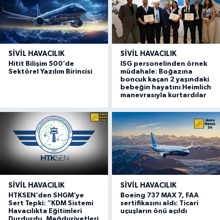
SIVIL HAVACILIK
SIVIL HAVACILIK
Hitit Bilişim 500’de
ISG personelinden örnek
Sektörel Yazılım Birincisi
müdahale: Boğazına
boncuk kaçan 2 yaşındaki
bebeğin hayatını Heimlich
manevrasıyla kurtardılar
SIVIL HAVACILIK
SIVIL HAVACILIK
HTKSEN’den SHGM’ye
Boeing 737 MAX 7, FAA
Sert Tepki: “KDM Sistemi
sertifikasını aldı: Ticari
Havacılıkta Eğitimleri
uçuşların önü açıldı
Durdurdu, Mağduriyetleri