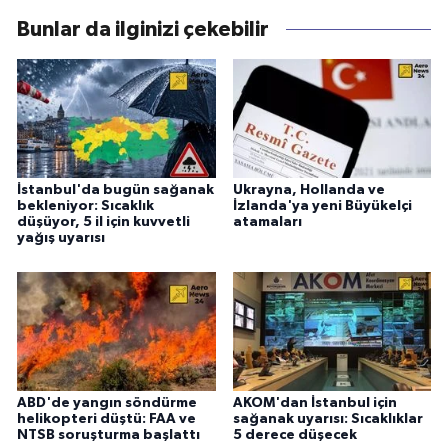
Bunlar da ilginizi çekebilir
İstanbul'da bugün sağanak
Ukrayna, Hollanda ve
bekleniyor: Sıcaklık
İzlanda'ya yeni Büyükelçi
düşüyor, 5 il için kuvvetli
atamaları
yağış uyarısı
ABD'de yangın söndürme
AKOM'dan İstanbul için
helikopteri düştü: FAA ve
sağanak uyarısı: Sıcaklıklar
NTSB soruşturma başlattı
5 derece düşecek