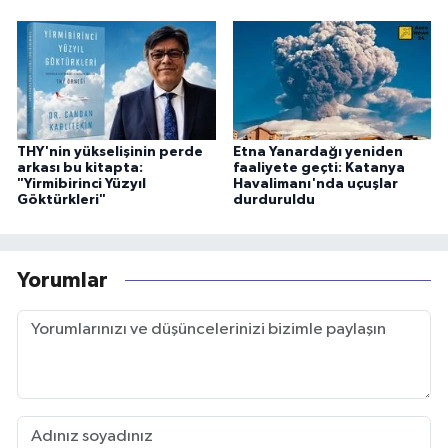
THY'nin yükselişinin perde
Etna Yanardağı yeniden
arkası bu kitapta:
faaliyete geçti: Katanya
"Yirmibirinci Yüzyıl
Havalimanı'nda uçuşlar
Göktürkleri"
durduruldu
Yorumlar