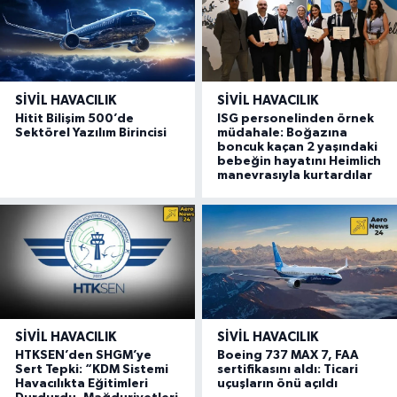
SIVIL HAVACILIK
SIVIL HAVACILIK
Hitit Bilişim 500’de
ISG personelinden örnek
Sektörel Yazılım Birincisi
müdahale: Boğazına
boncuk kaçan 2 yaşındaki
bebeğin hayatını Heimlich
manevrasıyla kurtardılar
SIVIL HAVACILIK
SIVIL HAVACILIK
HTKSEN’den SHGM’ye
Boeing 737 MAX 7, FAA
Sert Tepki: “KDM Sistemi
sertifikasını aldı: Ticari
Havacılıkta Eğitimleri
uçuşların önü açıldı