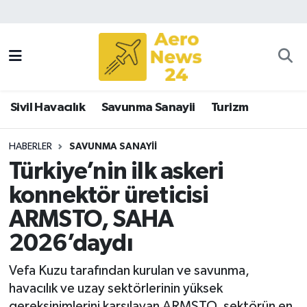
Sivil Havacılık
Savunma Sanayii
Sivil Havacılık
Savunma Sanayii
Turizm
Turizm
HABERLER
SAVUNMA SANAYII
Türkiye’nin ilk askeri
konnektör üreticisi
ARMSTO, SAHA
2026’daydı
Vefa Kuzu tarafından kurulan ve savunma,
havacılık ve uzay sektörlerinin yüksek
gereksinimlerini karşılayan ARMSTO, sektörün en