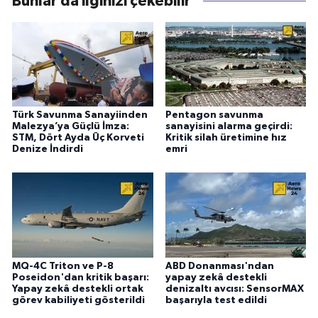
Bunlar da ilginizi çekebilir
Türk Savunma Sanayiinden
Pentagon savunma
Malezya’ya Güçlü İmza:
sanayisini alarma geçirdi:
STM, Dört Ayda Üç Korveti
Kritik silah üretimine hız
Denize İndirdi
emri
MQ-4C Triton ve P-8
ABD Donanması'ndan
Poseidon'dan kritik başarı:
yapay zekâ destekli
Yapay zekâ destekli ortak
denizaltı avcısı: SensorMAX
görev kabiliyeti gösterildi
başarıyla test edildi