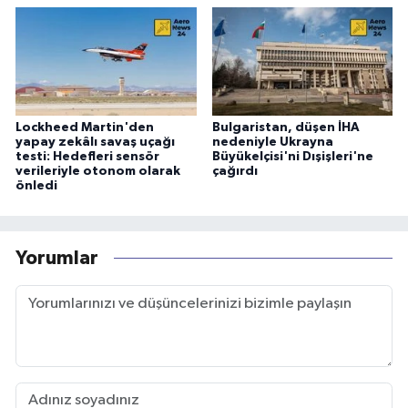
Lockheed Martin'den
Bulgaristan, düşen İHA
yapay zekâlı savaş uçağı
nedeniyle Ukrayna
testi: Hedefleri sensör
Büyükelçisi'ni Dışişleri'ne
verileriyle otonom olarak
çağırdı
önledi
Yorumlar