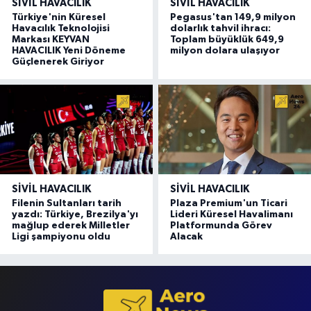
SIVIL HAVACILIK
SIVIL HAVACILIK
Türkiye'nin Küresel
Pegasus'tan 149,9 milyon
Havacılık Teknolojisi
dolarlık tahvil ihracı:
Markası KEYVAN
Toplam büyüklük 649,9
HAVACILIK Yeni Döneme
milyon dolara ulaşıyor
Güçlenerek Giriyor
SIVIL HAVACILIK
SIVIL HAVACILIK
Filenin Sultanları tarih
Plaza Premium'un Ticari
yazdı: Türkiye, Brezilya'yı
Lideri Küresel Havalimanı
mağlup ederek Milletler
Platformunda Görev
Ligi şampiyonu oldu
Alacak