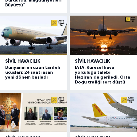
Durdurdu, Mağduriyetleri
Büyüttü”
SIVIL HAVACILIK
SIVIL HAVACILIK
Dünyanın en uzun tarifeli
IATA: Küresel hava
uçuşları: 24 saati aşan
yolculuğu talebi
yeni dönem başladı
Haziran'da geriledi, Orta
Doğu trafiği sert düştü