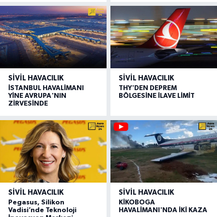
SIVIL HAVACILIK
SIVIL HAVACILIK
İSTANBUL HAVALİMANI
THY'DEN DEPREM
YİNE AVRUPA'NIN
BÖLGESİNE İLAVE LİMİT
ZİRVESİNDE
SIVIL HAVACILIK
SIVIL HAVACILIK
Pegasus, Silikon
KİKOBOGA
Vadisi’nde Teknoloji
HAVALİMANI'NDA İKİ KAZA