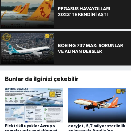
PEGASUS HAVAYOLLARI
2023'TE KENDİNİ AŞTI
BOEING 737 MAX: SORUNLAR
VE ALINAN DERSLER
Bunlar da ilginizi çekebilir
Elektrikli uçaklar Avrupa
easyJet, 5,7 milyar sterlinlik
semalarında yeni dönemi
anlaşmayla Apollo'ya