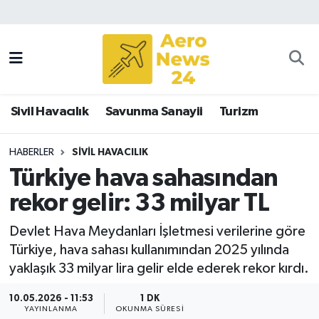
Sivil Havacılık
Savunma Sanayii
Sivil Havacılık
Savunma Sanayii
Turizm
Turizm
HABERLER
SIVIL HAVACILIK
Türkiye hava sahasından
rekor gelir: 33 milyar TL
Devlet Hava Meydanları İşletmesi verilerine göre
Türkiye, hava sahası kullanımından 2025 yılında
yaklaşık 33 milyar lira gelir elde ederek rekor kırdı.
10.05.2026 - 11:53
1 DK
YAYINLANMA
OKUNMA SÜRESI