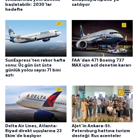
başlatabilir: 2030'lar
satılıyor
hedefte
SunExpress’ten rekor hafta
FAA'dan 471 Boeing 737
sonu: Üç gün üst üste
MAX için acil denetim kararı
günlük yolcu sayısı 71 bini
aştı
Delta Air Lines, Atlanta-
AJet'in Ankara-St.
Riyad direkt uçuşlarına 23
Petersburg hattına turizm
Ekim'de başlıyor
desteği: Rus acenteler