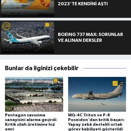
2023'TE KENDİNİ AŞTI
BOEING 737 MAX: SORUNLAR
VE ALINAN DERSLER
Bunlar da ilginizi çekebilir
Pentagon savunma
MQ-4C Triton ve P-8
sanayisini alarma geçirdi:
Poseidon'dan kritik başarı:
Kritik silah üretimine hız
Yapay zekâ destekli ortak
emri
görev kabiliyeti gösterildi