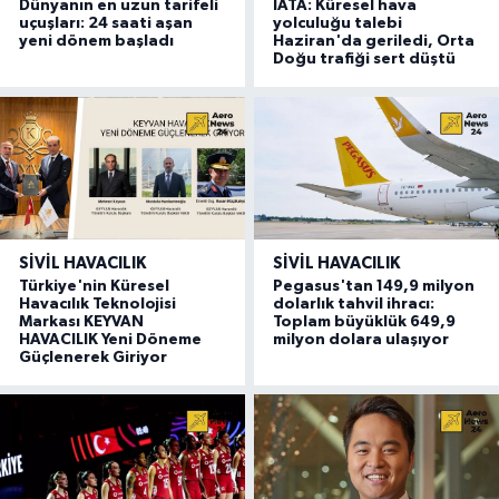
Dünyanın en uzun tarifeli
IATA: Küresel hava
uçuşları: 24 saati aşan
yolculuğu talebi
yeni dönem başladı
Haziran'da geriledi, Orta
Doğu trafiği sert düştü
SIVIL HAVACILIK
SIVIL HAVACILIK
Türkiye'nin Küresel
Pegasus'tan 149,9 milyon
Havacılık Teknolojisi
dolarlık tahvil ihracı:
Markası KEYVAN
Toplam büyüklük 649,9
HAVACILIK Yeni Döneme
milyon dolara ulaşıyor
Güçlenerek Giriyor