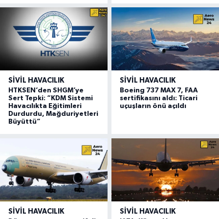
SIVIL HAVACILIK
SIVIL HAVACILIK
HTKSEN’den SHGM’ye
Boeing 737 MAX 7, FAA
Sert Tepki: “KDM Sistemi
sertifikasını aldı: Ticari
Havacılıkta Eğitimleri
uçuşların önü açıldı
Durdurdu, Mağduriyetleri
Büyüttü”
SIVIL HAVACILIK
SIVIL HAVACILIK