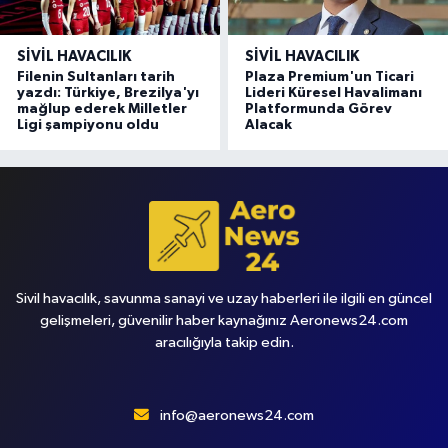
SIVIL HAVACILIK
SIVIL HAVACILIK
Filenin Sultanları tarih
Plaza Premium'un Ticari
yazdı: Türkiye, Brezilya'yı
Lideri Küresel Havalimanı
mağlup ederek Milletler
Platformunda Görev
Ligi şampiyonu oldu
Alacak
Sivil havacılık, savunma sanayi ve uzay haberleri ile ilgili en güncel
gelişmeleri, güvenilir haber kaynağınız Aeronews24.com
aracılığıyla takip edin.
info@aeronews24.com