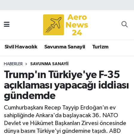
Sivil Havacılık
Savunma Sanayii
Sivil Havacılık
Savunma Sanayii
Turizm
Turizm
HABERLER
SAVUNMA SANAYII
Trump'ın Türkiye'ye F-35
açıklaması yapacağı iddiası
gündemde
Cumhurbaşkanı Recep Tayyip Erdoğan'ın ev
sahipliğinde Ankara'da başlayacak 36. NATO
Devlet ve Hükümet Başkanları Zirvesi öncesinde
dünya basını Türkiye'yi gündemine taşıdı. ABD