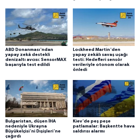
ABD Donanması'ndan
Lockheed Martin'den
yapay zekâ destekli
yapay zekâlı savaş uçağı
denizaltı avcısı: SensorMAX
testi: Hedefleri sensör
başarıyla test edildi
verileriyle otonom olarak
önledi
Bulgaristan, düşen İHA
Kiev'de peş peşe
nedeniyle Ukrayna
patlamalar: Başkentte hava
Büyükelçisi'ni Dışişleri'ne
saldırısı alarmı
çağırdı