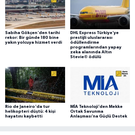
Sabiha Gökçen'den tarihi
DHL Express Türkiye’ye
rekor: Bir günde 180 bine
prestijli uluslararası
yakın yolcuya hizmet verdi
ödüllendirme
programlarından yapay
zeka alanında Altın
Stevie® ödülü
Rio de Janeiro'da tur
MİA Teknoloji’den Mekke
helikopteri düştü: 4 kişi
Ortak Savunma
hayatını kaybetti
Anlaşması’na Güçlü Destek