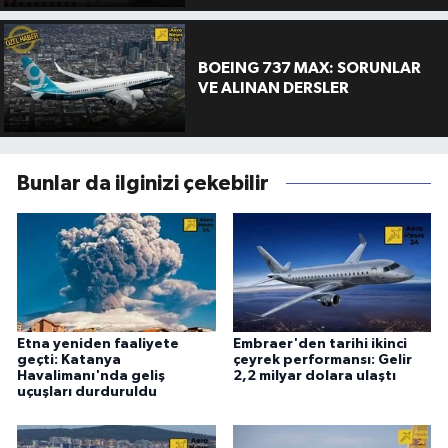
BOEING 737 MAX: SORUNLAR
VE ALINAN DERSLER
Bunlar da ilginizi çekebilir
Etna yeniden faaliyete
Embraer'den tarihi ikinci
geçti: Katanya
çeyrek performansı: Gelir
Havalimanı'nda geliş
2,2 milyar dolara ulaştı
uçuşları durduruldu