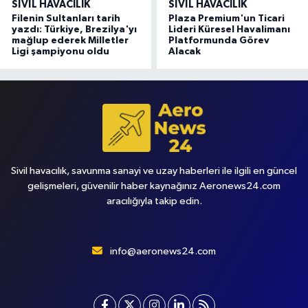
SIVIL HAVACILIK
SIVIL HAVACILIK
Filenin Sultanları tarih
Plaza Premium'un Ticari
yazdı: Türkiye, Brezilya'yı
Lideri Küresel Havalimanı
mağlup ederek Milletler
Platformunda Görev
Ligi şampiyonu oldu
Alacak
Sivil havacılık, savunma sanayi ve uzay haberleri ile ilgili en güncel
gelişmeleri, güvenilir haber kaynağınız Aeronews24.com
aracılığıyla takip edin.
info@aeronews24.com