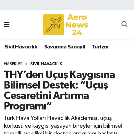
Sivil Havacılık
Savunma Sanayii
Sivil Havacılık
Savunma Sanayii
Turizm
Turizm
HABERLER
SIVIL HAVACILIK
THY’den Uçuş Kaygısına
Bilimsel Destek: “Uçuş
Cesaretini Artırma
Programı”
Türk Hava Yolları Havacılık Akademisi, uçuş
korkusu ve kaygısı yaşayan bireyler için bilimsel
temelli, yenilikçi bir destek programı başlattı.