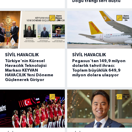
Doğu trafiği sert düştü
SIVIL HAVACILIK
SIVIL HAVACILIK
Türkiye'nin Küresel
Pegasus'tan 149,9 milyon
Havacılık Teknolojisi
dolarlık tahvil ihracı:
Markası KEYVAN
Toplam büyüklük 649,9
HAVACILIK Yeni Döneme
milyon dolara ulaşıyor
Güçlenerek Giriyor