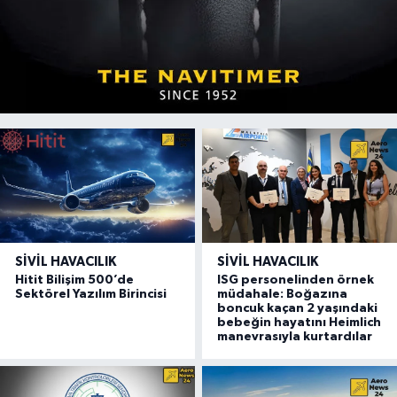
SIVIL HAVACILIK
SIVIL HAVACILIK
Hitit Bilişim 500’de
ISG personelinden örnek
Sektörel Yazılım Birincisi
müdahale: Boğazına
boncuk kaçan 2 yaşındaki
bebeğin hayatını Heimlich
manevrasıyla kurtardılar