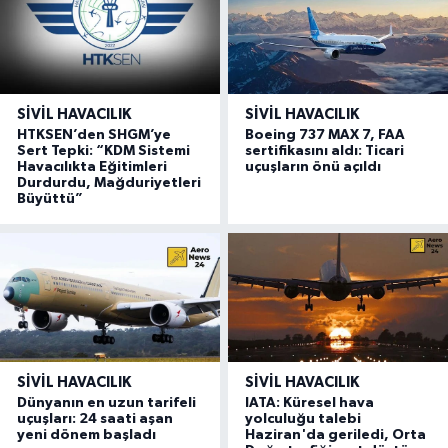
SIVIL HAVACILIK
SIVIL HAVACILIK
HTKSEN’den SHGM’ye
Boeing 737 MAX 7, FAA
Sert Tepki: “KDM Sistemi
sertifikasını aldı: Ticari
Havacılıkta Eğitimleri
uçuşların önü açıldı
Durdurdu, Mağduriyetleri
Büyüttü”
SIVIL HAVACILIK
SIVIL HAVACILIK
Dünyanın en uzun tarifeli
IATA: Küresel hava
uçuşları: 24 saati aşan
yolculuğu talebi
yeni dönem başladı
Haziran'da geriledi, Orta