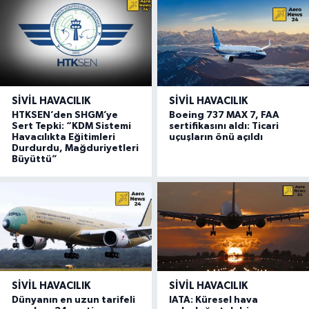
SIVIL HAVACILIK
SIVIL HAVACILIK
HTKSEN’den SHGM’ye
Boeing 737 MAX 7, FAA
Sert Tepki: “KDM Sistemi
sertifikasını aldı: Ticari
Havacılıkta Eğitimleri
uçuşların önü açıldı
Durdurdu, Mağduriyetleri
Büyüttü”
SIVIL HAVACILIK
SIVIL HAVACILIK
Dünyanın en uzun tarifeli
IATA: Küresel hava