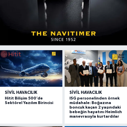
SIVIL HAVACILIK
SIVIL HAVACILIK
Hitit Bilişim 500’de
ISG personelinden örnek
Sektörel Yazılım Birincisi
müdahale: Boğazına
boncuk kaçan 2 yaşındaki
bebeğin hayatını Heimlich
manevrasıyla kurtardılar