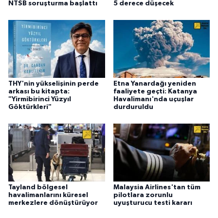
NTSB soruşturma başlattı
5 derece düşecek
THY'nin yükselişinin perde
Etna Yanardağı yeniden
arkası bu kitapta:
faaliyete geçti: Katanya
"Yirmibirinci Yüzyıl
Havalimanı'nda uçuşlar
Göktürkleri"
durduruldu
Tayland bölgesel
Malaysia Airlines'tan tüm
havalimanlarını küresel
pilotlara zorunlu
merkezlere dönüştürüyor
uyuşturucu testi kararı