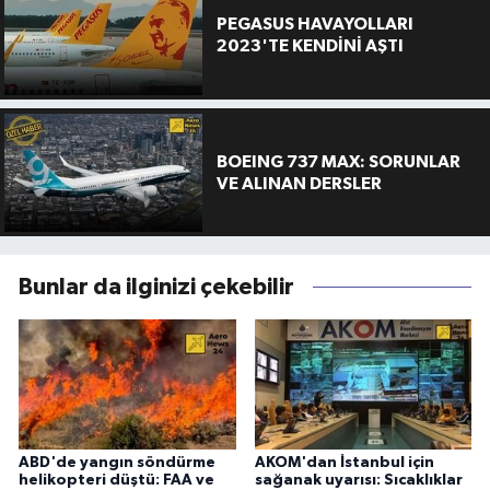
PEGASUS HAVAYOLLARI
2023'TE KENDİNİ AŞTI
BOEING 737 MAX: SORUNLAR
VE ALINAN DERSLER
Bunlar da ilginizi çekebilir
ABD'de yangın söndürme
AKOM'dan İstanbul için
helikopteri düştü: FAA ve
sağanak uyarısı: Sıcaklıklar