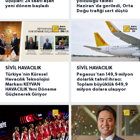
uçuşları: 24 saati aşan
yolculuğu talebi
yeni dönem başladı
Haziran'da geriledi, Orta
Doğu trafiği sert düştü
SIVIL HAVACILIK
SIVIL HAVACILIK
Türkiye'nin Küresel
Pegasus'tan 149,9 milyon
Havacılık Teknolojisi
dolarlık tahvil ihracı:
Markası KEYVAN
Toplam büyüklük 649,9
HAVACILIK Yeni Döneme
milyon dolara ulaşıyor
Güçlenerek Giriyor