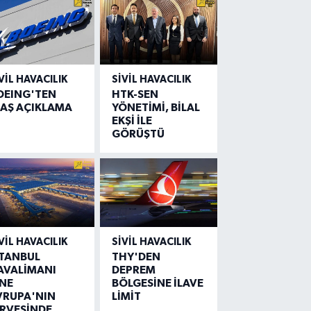
VIL HAVACILIK
SIVIL HAVACILIK
OEING'TEN
HTK-SEN
LAŞ AÇIKLAMA
YÖNETİMİ, BİLAL
EKŞİ İLE
GÖRÜŞTÜ
VIL HAVACILIK
SIVIL HAVACILIK
STANBUL
THY'DEN
AVALİMANI
DEPREM
İNE
BÖLGESİNE İLAVE
VRUPA'NIN
LİMİT
İRVESİNDE