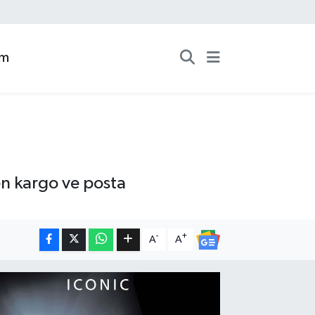
zm
en kargo ve posta
-
+
A
A