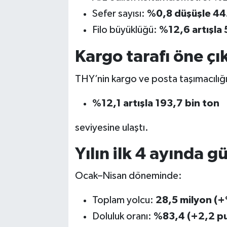
Sefer sayısı:
%0,8 düşüşle 44
Filo büyüklüğü:
%12,6 artışla
Kargo tarafı öne çık
THY’nin kargo ve posta taşımacılığı
%12,1 artışla 193,7 bin ton
seviyesine ulaştı.
Yılın ilk 4 ayında 
Ocak–Nisan döneminde:
Toplam yolcu:
28,5 milyon (
Doluluk oranı:
%83,4 (+2,2 p