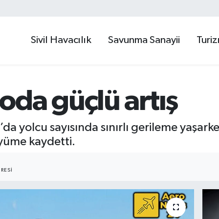
Sivil Havacılık
Savunma Sanayii
Turi
da güçlü artış
’da yolcu sayısında sınırlı gerileme yaşark
üyüme kaydetti.
RESI