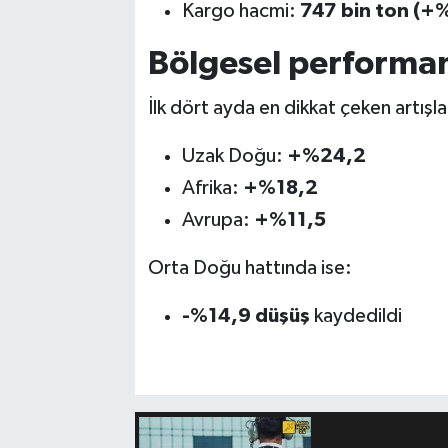
Kargo hacmi:
747 bin ton (+
Bölgesel performa
İlk dört ayda en dikkat çeken artışla
Uzak Doğu:
+%24,2
Afrika:
+%18,2
Avrupa:
+%11,5
Orta Doğu hattında ise:
-%14,9 düşüş
kaydedildi