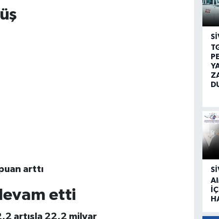
şüş
SI
T
P
Y
Z
D
puan arttı
SI
A
İÇ
devam etti
H
,2 artışla 22,2 milyar