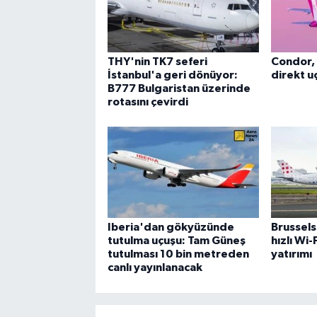
THY'nin TK7 seferi
Condor, 
İstanbul'a geri dönüyor:
direkt uç
B777 Bulgaristan üzerinde
rotasını çevirdi
Iberia'dan gökyüzünde
Brussels
tutulma uçuşu: Tam Güneş
hızlı Wi
tutulması 10 bin metreden
yatırımı
canlı yayınlanacak