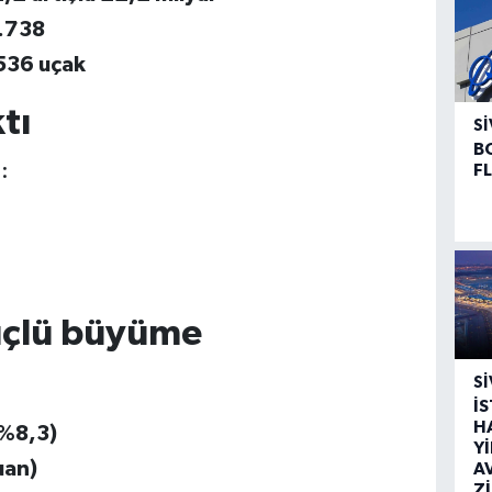
.738
 536 uçak
tı
SI
B
:
F
güçlü büyüme
SI
İ
H
+%8,3)
Y
uan)
A
Z