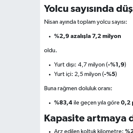
Yolcu sayısında dü
Nisan ayında toplam yolcu sayısı:
%2,9 azalışla 7,2 milyon
oldu.
Yurt dışı: 4,7 milyon (
-%1,9
)
Yurt içi: 2,5 milyon (
-%5
)
Buna rağmen doluluk oranı:
%83,4
ile geçen yıla göre
0,2 
Kapasite artmaya 
Arz edilen koltuk kilometre:
%2