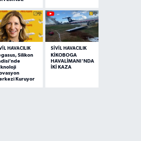
VIL HAVACILIK
SIVIL HAVACILIK
gasus, Silikon
KİKOBOGA
disi’nde
HAVALİMANI'NDA
knoloji
İKİ KAZA
novasyon
erkezi Kuruyor