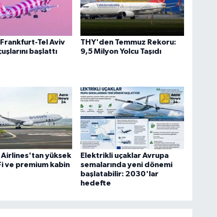
Frankfurt-Tel Aviv
THY'den Temmuz Rekoru:
uşlarını başlattı
9,5 Milyon Yolcu Taşıdı
 Airlines'tan yüksek
Elektrikli uçaklar Avrupa
-Fi ve premium kabin
semalarında yeni dönemi
başlatabilir: 2030'lar
hedefte