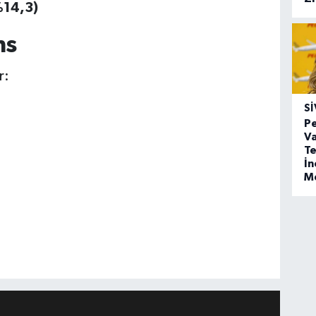
%14,3)
ns
r:
SI
Pe
Va
Te
İ
M