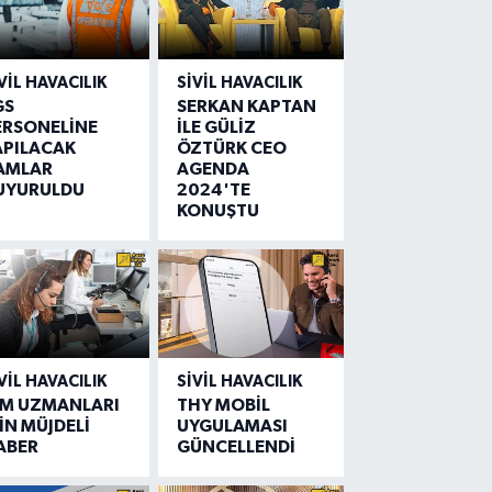
VIL HAVACILIK
SIVIL HAVACILIK
GS
SERKAN KAPTAN
ERSONELİNE
İLE GÜLİZ
APILACAK
ÖZTÜRK CEO
AMLAR
AGENDA
UYURULDU
2024'TE
KONUŞTU
VIL HAVACILIK
SIVIL HAVACILIK
IM UZMANLARI
THY MOBİL
İN MÜJDELİ
UYGULAMASI
ABER
GÜNCELLENDİ