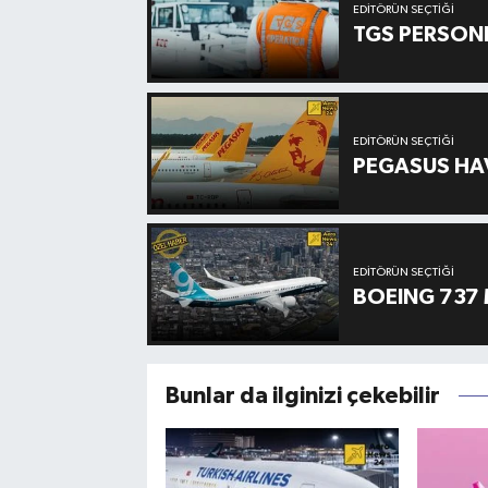
EDITÖRÜN SEÇTIĞI
TGS PERSON
EDITÖRÜN SEÇTIĞI
PEGASUS HAV
EDITÖRÜN SEÇTIĞI
BOEING 737 
Bunlar da ilginizi çekebilir