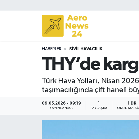
Sivil Havacılık
Savunma Sanayii
HABERLER
SIVIL HAVACILIK
Turizm
THY’de kargo
Türk Hava Yolları, Nisan 2026
taşımacılığında çift haneli b
09.05.2026 - 09:19
1
1 DK
YAYINLANMA
PAYLAŞIM
OKUNMA SÜ